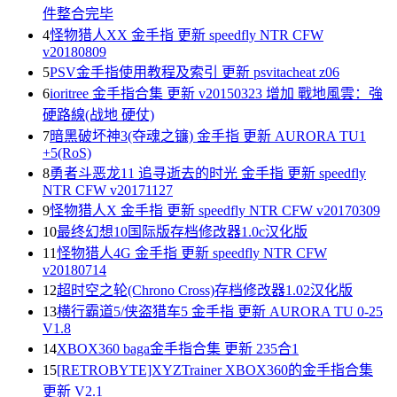
件整合完毕
4
怪物猎人XX 金手指 更新 speedfly NTR CFW
v20180809
5
PSV金手指使用教程及索引 更新 psvitacheat z06
6
ioritree 金手指合集 更新 v20150323 增加 戰地風雲：強
硬路線(战地 硬仗)
7
暗黑破坏神3(夺魂之镰) 金手指 更新 AURORA TU1
+5(RoS)
8
勇者斗恶龙11 追寻逝去的时光 金手指 更新 speedfly
NTR CFW v20171127
9
怪物猎人X 金手指 更新 speedfly NTR CFW v20170309
10
最终幻想10国际版存档修改器1.0c汉化版
11
怪物猎人4G 金手指 更新 speedfly NTR CFW
v20180714
12
超时空之轮(Chrono Cross)存档修改器1.02汉化版
13
横行霸道5/侠盗猎车5 金手指 更新 AURORA TU 0-25
V1.8
14
XBOX360 baga金手指合集 更新 235合1
15
[RETROBYTE]XYZTrainer XBOX360的金手指合集
更新 V2.1