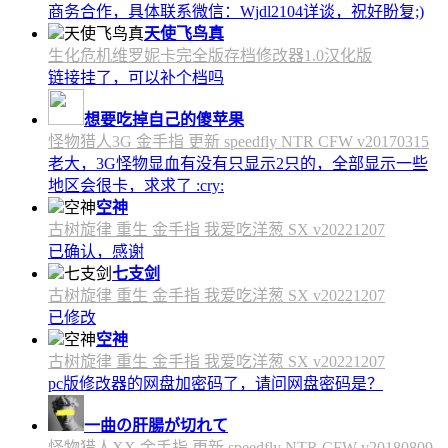
商务合作，具体联系微信：Wjdl2104详谈，祝好盼复;)
天使飞鸟真
生化危机维罗妮卡完全版存档修改器1.0汉化版
链接挂了，可以补个档吗
想要吃掉自己的傻苹果
怪物猎人3G 金手指 更新 speedfly NTR CFW v20170315
老大，3G怪物显血有没有只显示2只的，全部显示一些
地区会很卡，求求了 :cry:
空神
古树旋律 重生 金手指 我爱吃洋葱 SX v20221207
已确认，感谢
七支剑
古树旋律 重生 金手指 我爱吃洋葱 SX v20221207
已修改
空神
古树旋律 重生 金手指 我爱吃洋葱 SX v20221207
pc版修改器的网盘加密码了，请问网盘密码是？
一曲の肝腸が切れて
怪物猎人XX 金手指 更新 speedfly NTR CFW v20180809