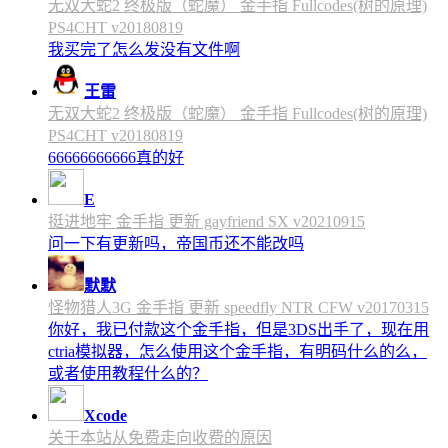
无双大蛇2 终极版（蛇魔） 金手指 Fullcodes(树的原理)
PS4CHT v20180819
我买完了怎么发没有文件啊
王雷
无双大蛇2 终极版（蛇魔） 金手指 Fullcodes(树的原理)
PS4CHT v20180819
66666666666真的好
E
挺进地牢 金手指 更新 gayfriend SX v20210915
问一下有更新吗，帝国币还不能改吗
默默
怪物猎人3G 金手指 更新 speedfly NTR CFW v20170315
你好，我已付款这个金手指，但是3DS出手了，现在用
ctria模拟器，怎么使用这个金手指，有明码什么的么，
或者使用教程什么的？
Xcode
关于本站从免费走向收费的原因