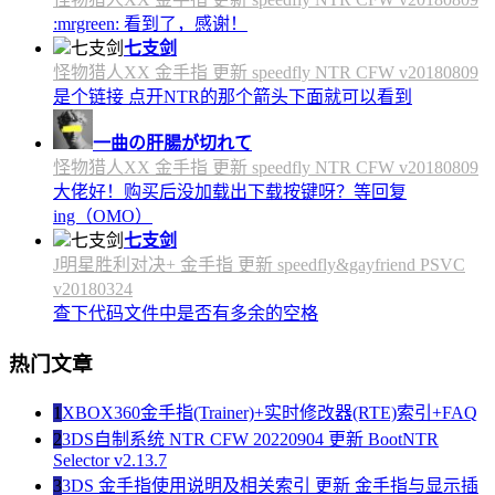
:mrgreen: 看到了，感谢！
七支剑
怪物猎人XX 金手指 更新 speedfly NTR CFW v20180809
是个链接 点开NTR的那个箭头下面就可以看到
一曲の肝腸が切れて
怪物猎人XX 金手指 更新 speedfly NTR CFW v20180809
大佬好！购买后没加载出下载按键呀？等回复
ing（OMO）
七支剑
J明星胜利对决+ 金手指 更新 speedfly&gayfriend PSVC
v20180324
查下代码文件中是否有多余的空格
热门文章
1
XBOX360金手指(Trainer)+实时修改器(RTE)索引+FAQ
2
3DS自制系统 NTR CFW 20220904 更新 BootNTR
Selector v2.13.7
3
3DS 金手指使用说明及相关索引 更新 金手指与显示插