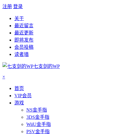
注册
登录
关于
最近留言
最近更新
即将发布
会员投稿
读者墙
七支剑的WP
×
首页
VIP会员
游戏
NS金手指
3DS金手指
WiiU金手指
PSV金手指