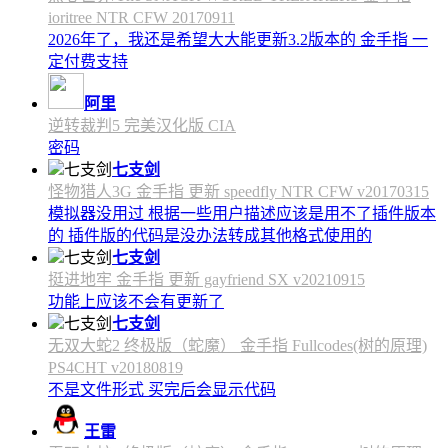
ioritree NTR CFW 20170911
2026年了，我还是希望大大能更新3.2版本的 金手指 一
定付费支持
阿里
逆转裁判5 完美汉化版 CIA
密码
七支剑
怪物猎人3G 金手指 更新 speedfly NTR CFW v20170315
模拟器没用过 根据一些用户描述应该是用不了插件版本
的 插件版的代码是没办法转成其他格式使用的
七支剑
挺进地牢 金手指 更新 gayfriend SX v20210915
功能上应该不会有更新了
七支剑
无双大蛇2 终极版（蛇魔） 金手指 Fullcodes(树的原理)
PS4CHT v20180819
不是文件形式 买完后会显示代码
王雷