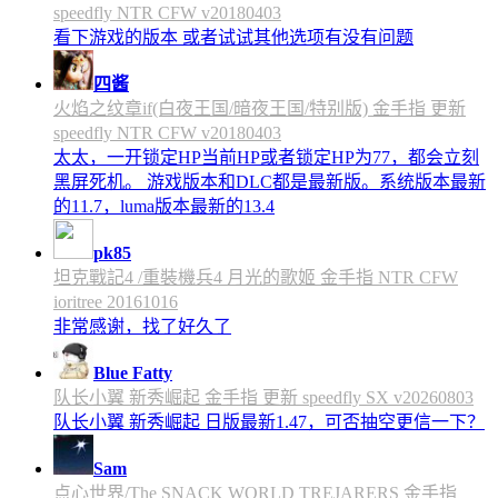
speedfly NTR CFW v20180403
看下游戏的版本 或者试试其他选项有没有问题
四酱
火焰之纹章if(白夜王国/暗夜王国/特别版) 金手指 更新
speedfly NTR CFW v20180403
太太，一开锁定HP当前HP或者锁定HP为77，都会立刻
黑屏死机。 游戏版本和DLC都是最新版。系统版本最新
的11.7，luma版本最新的13.4
pk85
坦克戰記4 /重裝機兵4 月光的歌姬 金手指 NTR CFW
ioritree 20161016
非常感谢，找了好久了
Blue Fatty
队长小翼 新秀崛起 金手指 更新 speedfly SX v20260803
队长小翼 新秀崛起 日版最新1.47，可否抽空更信一下？
Sam
点心世界/The SNACK WORLD TREJARERS 金手指