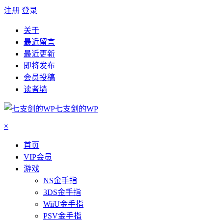
注册
登录
关于
最近留言
最近更新
即将发布
会员投稿
读者墙
七支剑的WP
×
首页
VIP会员
游戏
NS金手指
3DS金手指
WiiU金手指
PSV金手指