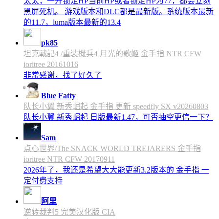
太太，一开锁定HP当前HP或者锁定HP为77，都会立刻
黑屏死机。 游戏版本和DLC都是最新版。系统版本最新
的11.7，luma版本最新的13.4
pk85
坦克戰記4 /重裝機兵4 月光的歌姬 金手指 NTR CFW
ioritree 20161016
非常感谢，找了好久了
Blue Fatty
队长小翼 新秀崛起 金手指 更新 speedfly SX v20260803
队长小翼 新秀崛起 日版最新1.47，可否抽空更信一下？
Sam
点心世界/The SNACK WORLD TREJARERS 金手指
ioritree NTR CFW 20170911
2026年了，我还是希望大大能更新3.2版本的 金手指 一
定付费支持
阿里
逆转裁判5 完美汉化版 CIA