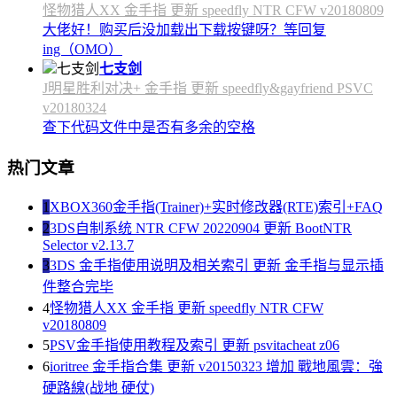
怪物猎人XX 金手指 更新 speedfly NTR CFW v20180809
大佬好！购买后没加载出下载按键呀？等回复
ing（OMO）
七支剑
J明星胜利对决+ 金手指 更新 speedfly&gayfriend PSVC
v20180324
查下代码文件中是否有多余的空格
热门文章
1
XBOX360金手指(Trainer)+实时修改器(RTE)索引+FAQ
2
3DS自制系统 NTR CFW 20220904 更新 BootNTR
Selector v2.13.7
3
3DS 金手指使用说明及相关索引 更新 金手指与显示插
件整合完毕
4
怪物猎人XX 金手指 更新 speedfly NTR CFW
v20180809
5
PSV金手指使用教程及索引 更新 psvitacheat z06
6
ioritree 金手指合集 更新 v20150323 增加 戰地風雲：強
硬路線(战地 硬仗)