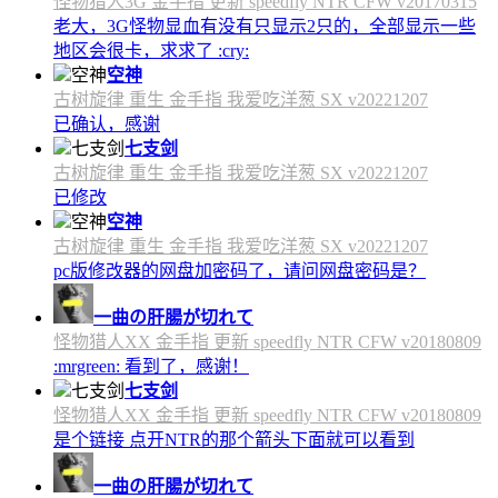
怪物猎人3G 金手指 更新 speedfly NTR CFW v20170315
老大，3G怪物显血有没有只显示2只的，全部显示一些
地区会很卡，求求了 :cry:
空神
古树旋律 重生 金手指 我爱吃洋葱 SX v20221207
已确认，感谢
七支剑
古树旋律 重生 金手指 我爱吃洋葱 SX v20221207
已修改
空神
古树旋律 重生 金手指 我爱吃洋葱 SX v20221207
pc版修改器的网盘加密码了，请问网盘密码是？
一曲の肝腸が切れて
怪物猎人XX 金手指 更新 speedfly NTR CFW v20180809
:mrgreen: 看到了，感谢！
七支剑
怪物猎人XX 金手指 更新 speedfly NTR CFW v20180809
是个链接 点开NTR的那个箭头下面就可以看到
一曲の肝腸が切れて