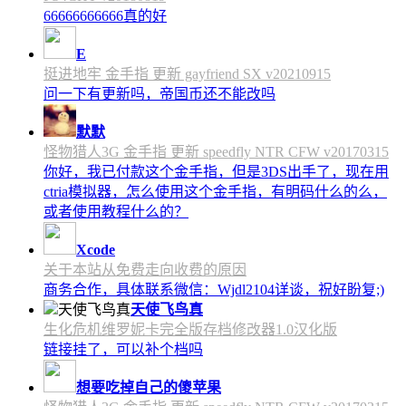
66666666666真的好
E
挺进地牢 金手指 更新 gayfriend SX v20210915
问一下有更新吗，帝国币还不能改吗
默默
怪物猎人3G 金手指 更新 speedfly NTR CFW v20170315
你好，我已付款这个金手指，但是3DS出手了，现在用
ctria模拟器，怎么使用这个金手指，有明码什么的么，
或者使用教程什么的？
Xcode
关于本站从免费走向收费的原因
商务合作，具体联系微信：Wjdl2104详谈，祝好盼复;)
天使飞鸟真
生化危机维罗妮卡完全版存档修改器1.0汉化版
链接挂了，可以补个档吗
想要吃掉自己的傻苹果