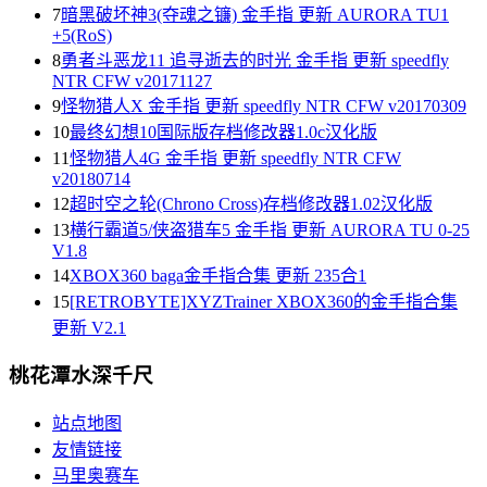
7
暗黑破坏神3(夺魂之镰) 金手指 更新 AURORA TU1
+5(RoS)
8
勇者斗恶龙11 追寻逝去的时光 金手指 更新 speedfly
NTR CFW v20171127
9
怪物猎人X 金手指 更新 speedfly NTR CFW v20170309
10
最终幻想10国际版存档修改器1.0c汉化版
11
怪物猎人4G 金手指 更新 speedfly NTR CFW
v20180714
12
超时空之轮(Chrono Cross)存档修改器1.02汉化版
13
横行霸道5/侠盗猎车5 金手指 更新 AURORA TU 0-25
V1.8
14
XBOX360 baga金手指合集 更新 235合1
15
[RETROBYTE]XYZTrainer XBOX360的金手指合集
更新 V2.1
桃花潭水深千尺
站点地图
友情链接
马里奥赛车