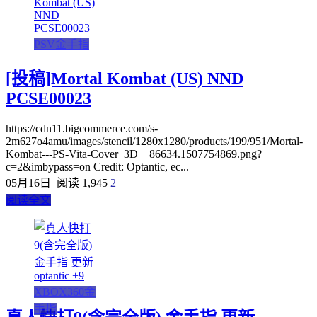
PSV金手指
[投稿]Mortal Kombat (US) NND
PCSE00023
https://cdn11.bigcommerce.com/s-
2m627o4amu/images/stencil/1280x1280/products/199/951/Mortal-
Kombat---PS-Vita-Cover_3D__86634.1507754869.png?
c=2&imbypass=on Credit: Optantic, ec...
05月16日
阅读 1,945
2
阅读全文
XBOX360金
手指