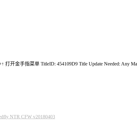
+↑ 打开金手指菜单 TitleID: 454109D9 Title Update Needed: Any Max Cu
 NTR CFW v20180403