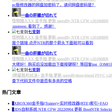
pc版修改器的网盘加密码了，请问网盘密码是？
一曲の肝腸が切れて
怪物猎人XX 金手指 更新 speedfly NTR CFW v20180809
:mrgreen: 看到了，感谢！
七支剑
怪物猎人XX 金手指 更新 speedfly NTR CFW v20180809
是个链接 点开NTR的那个箭头下面就可以看到
一曲の肝腸が切れて
怪物猎人XX 金手指 更新 speedfly NTR CFW v20180809
大佬好！购买后没加载出下载按键呀？等回复ing（OMO
七支剑
J明星胜利对决+ 金手指 更新 speedfly&gayfriend PSVC v20
查下代码文件中是否有多余的空格
热门文章
1
XBOX360金手指(Trainer)+实时修改器(RTE)索引+FAQ
2
3DS自制系统 NTR CFW 20220904 更新 BootNTR Selector 