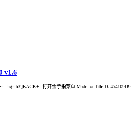
v1.6
title='' tag='h3']BACK+↑ 打开金手指菜单 Made for TitleID: 454109D9 Ma