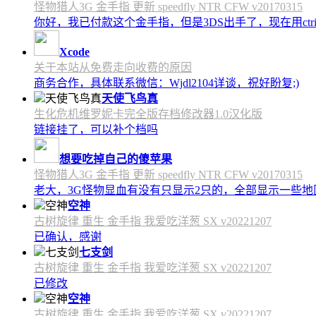
怪物猎人3G 金手指 更新 speedfly NTR CFW v20170315
你好，我已付款这个金手指，但是3DS出手了，现在用c
Xcode
关于本站从免费走向收费的原因
商务合作，具体联系微信：Wjdl2104详谈，祝好盼复;)
天使飞鸟真
生化危机维罗妮卡完全版存档修改器1.0汉化版
链接挂了，可以补个档吗
想要吃掉自己的傻苹果
怪物猎人3G 金手指 更新 speedfly NTR CFW v20170315
老大，3G怪物显血有没有只显示2只的，全部显示一些地区会
空神
古树旋律 重生 金手指 我爱吃洋葱 SX v20221207
已确认，感谢
七支剑
古树旋律 重生 金手指 我爱吃洋葱 SX v20221207
已修改
空神
古树旋律 重生 金手指 我爱吃洋葱 SX v20221207