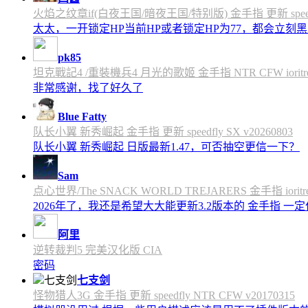
火焰之纹章if(白夜王国/暗夜王国/特别版) 金手指 更新 speedfly
太太，一开锁定HP当前HP或者锁定HP为77，都会立刻黑屏
pk85
坦克戰記4 /重裝機兵4 月光的歌姬 金手指 NTR CFW ioritree 
非常感谢，找了好久了
Blue Fatty
队长小翼 新秀崛起 金手指 更新 speedfly SX v20260803
队长小翼 新秀崛起 日版最新1.47，可否抽空更信一下？
Sam
点心世界/The SNACK WORLD TREJARERS 金手指 ioritree
2026年了，我还是希望大大能更新3.2版本的 金手指 一
阿里
逆转裁判5 完美汉化版 CIA
密码
七支剑
怪物猎人3G 金手指 更新 speedfly NTR CFW v20170315