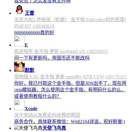
我买完了怎么发没有文件啊
王雷
无双大蛇2 终极版（蛇魔） 金手指 Fullcodes(树的原理)
PS4CHT v20180819
66666666666真的好
E
挺进地牢 金手指 更新 gayfriend SX v20210915
问一下有更新吗，帝国币还不能改吗
默默
怪物猎人3G 金手指 更新 speedfly NTR CFW v20170315
你好，我已付款这个金手指，但是3DS出手了，现在用
ctria模拟器，怎么使用这个金手指，有明码什么的么，
或者使用教程什么的？
Xcode
关于本站从免费走向收费的原因
商务合作，具体联系微信：Wjdl2104详谈，祝好盼复;)
天使飞鸟真