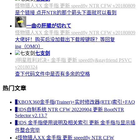
怪物猎人XX 金手指 更新 speedfly NTR CFW v20180809
是个链接 点开NTR的那个箭头下面就可以看到
一曲の肝腸が切れて
怪物猎人XX 金手指 更新 speedfly NTR CFW v20180809
大佬好！购买后没加载出下载按键呀？等回复
ing（OMO）
七支剑
J明星胜利对决+ 金手指 更新 speedfly&gayfriend PSVC
v20180324
查下代码文件中是否有多余的空格
热门文章
1
XBOX360金手指(Trainer)+实时修改器(RTE)索引+FAQ
2
3DS自制系统 NTR CFW 20220904 更新 BootNTR
Selector v2.13.7
3
3DS 金手指使用说明及相关索引 更新 金手指与显示插
件整合完毕
4
怪物猎人XX 金手指 更新 speedfly NTR CFW