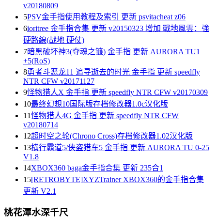
v20180809
5
PSV金手指使用教程及索引 更新 psvitacheat z06
6
ioritree 金手指合集 更新 v20150323 增加 戰地風雲：強
硬路線(战地 硬仗)
7
暗黑破坏神3(夺魂之镰) 金手指 更新 AURORA TU1
+5(RoS)
8
勇者斗恶龙11 追寻逝去的时光 金手指 更新 speedfly
NTR CFW v20171127
9
怪物猎人X 金手指 更新 speedfly NTR CFW v20170309
10
最终幻想10国际版存档修改器1.0c汉化版
11
怪物猎人4G 金手指 更新 speedfly NTR CFW
v20180714
12
超时空之轮(Chrono Cross)存档修改器1.02汉化版
13
横行霸道5/侠盗猎车5 金手指 更新 AURORA TU 0-25
V1.8
14
XBOX360 baga金手指合集 更新 235合1
15
[RETROBYTE]XYZTrainer XBOX360的金手指合集
更新 V2.1
桃花潭水深千尺