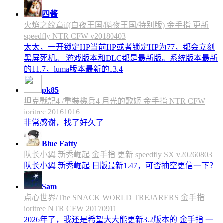
四酱
火焰之纹章if(白夜王国/暗夜王国/特别版) 金手指 更新
speedfly NTR CFW v20180403
太太，一开锁定HP当前HP或者锁定HP为77，都会立刻
黑屏死机。 游戏版本和DLC都是最新版。系统版本最新
的11.7，luma版本最新的13.4
pk85
坦克戰記4 /重裝機兵4 月光的歌姬 金手指 NTR CFW
ioritree 20161016
非常感谢，找了好久了
Blue Fatty
队长小翼 新秀崛起 金手指 更新 speedfly SX v20260803
队长小翼 新秀崛起 日版最新1.47，可否抽空更信一下？
Sam
点心世界/The SNACK WORLD TREJARERS 金手指
ioritree NTR CFW 20170911
2026年了，我还是希望大大能更新3.2版本的 金手指 一