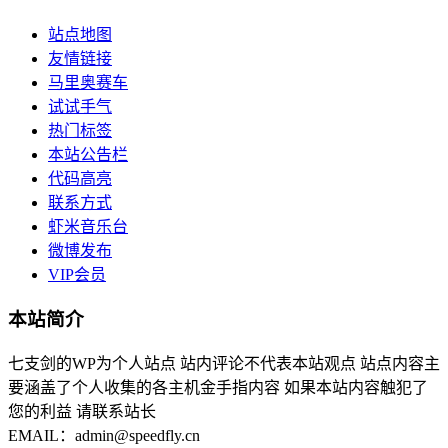
站点地图
友情链接
马里奥赛车
试试手气
热门标签
本站公告栏
代码高亮
联系方式
虾米音乐台
微博发布
VIP会员
本站简介
七支剑的WP为个人站点 站内评论不代表本站观点 站点内容主
要涵盖了个人收集的各主机金手指内容 如果本站内容触犯了
您的利益 请联系站长
EMAIL：admin@speedfly.cn