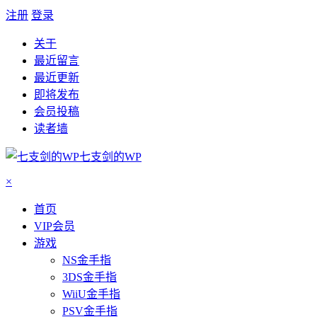
注册
登录
关于
最近留言
最近更新
即将发布
会员投稿
读者墙
七支剑的WP
×
首页
VIP会员
游戏
NS金手指
3DS金手指
WiiU金手指
PSV金手指