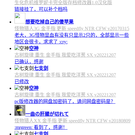
生化危机维罗妮卡完全版存档修改器1.0汉化版
链接挂了，可以补个档吗
想要吃掉自己的傻苹果
怪物猎人3G 金手指 更新 speedfly NTR CFW v20170315
老大，3G怪物显血有没有只显示2只的，全部显示一些
地区会很卡，求求了 :cry:
空神
古树旋律 重生 金手指 我爱吃洋葱 SX v20221207
已确认，感谢
七支剑
古树旋律 重生 金手指 我爱吃洋葱 SX v20221207
已修改
空神
古树旋律 重生 金手指 我爱吃洋葱 SX v20221207
pc版修改器的网盘加密码了，请问网盘密码是？
一曲の肝腸が切れて
怪物猎人XX 金手指 更新 speedfly NTR CFW v20180809
:mrgreen: 看到了，感谢！
七支剑