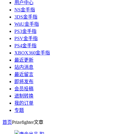
用户中心
NS金手指
3DS金手指
WiiU金手指
PS3金手指
PSV金手指
PS4金手指
XBOX360金手指
最近更新
站内消息
最近留言
即将发布
会员投稿
进制转换
我的订单
专题
首页
Prizefighter
文章