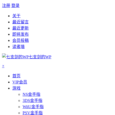
注册
登录
关于
最近留言
最近更新
即将发布
会员投稿
读者墙
七支剑的WP
×
首页
VIP会员
游戏
NS金手指
3DS金手指
WiiU金手指
PSV金手指