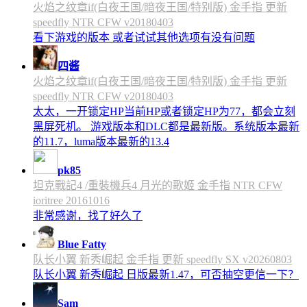
火焰之纹章if(白夜王国/暗夜王国/特别版) 金手指 更新
speedfly NTR CFW v20180403
看下游戏的版本 或者试试其他选项有没有问题
四酱
火焰之纹章if(白夜王国/暗夜王国/特别版) 金手指 更新
speedfly NTR CFW v20180403
太太，一开锁定HP当前HP或者锁定HP为77，都会立刻
黑屏死机。 游戏版本和DLC都是最新版。系统版本最新
的11.7，luma版本最新的13.4
pk85
坦克戰記4 /重裝機兵4 月光的歌姬 金手指 NTR CFW
ioritree 20161016
非常感谢，找了好久了
Blue Fatty
队长小翼 新秀崛起 金手指 更新 speedfly SX v20260803
队长小翼 新秀崛起 日版最新1.47，可否抽空更信一下？
Sam