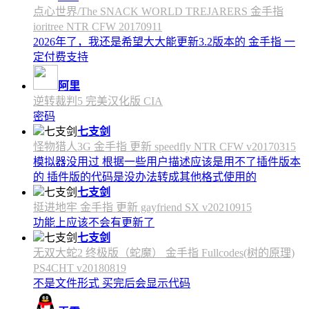
点心世界/The SNACK WORLD TREJARERS 金手指
ioritree NTR CFW 20170911
2026年了，我还是希望大大能更新3.2版本的 金手指 一
定付费支持
阿里
逆转裁判5 完美汉化版 CIA
密码
七支剑
怪物猎人3G 金手指 更新 speedfly NTR CFW v20170315
模拟器没用过 根据一些用户描述应该是用不了插件版本
的 插件版的代码是没办法转成其他格式使用的
七支剑
挺进地牢 金手指 更新 gayfriend SX v20210915
功能上应该不会有更新了
七支剑
无双大蛇2 终极版（蛇魔） 金手指 Fullcodes(树的原理)
PS4CHT v20180819
不是文件形式 买完后会显示代码