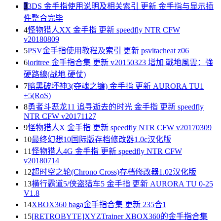
3
3DS 金手指使用说明及相关索引 更新 金手指与显示插
件整合完毕
4
怪物猎人XX 金手指 更新 speedfly NTR CFW
v20180809
5
PSV金手指使用教程及索引 更新 psvitacheat z06
6
ioritree 金手指合集 更新 v20150323 增加 戰地風雲：強
硬路線(战地 硬仗)
7
暗黑破坏神3(夺魂之镰) 金手指 更新 AURORA TU1
+5(RoS)
8
勇者斗恶龙11 追寻逝去的时光 金手指 更新 speedfly
NTR CFW v20171127
9
怪物猎人X 金手指 更新 speedfly NTR CFW v20170309
10
最终幻想10国际版存档修改器1.0c汉化版
11
怪物猎人4G 金手指 更新 speedfly NTR CFW
v20180714
12
超时空之轮(Chrono Cross)存档修改器1.02汉化版
13
横行霸道5/侠盗猎车5 金手指 更新 AURORA TU 0-25
V1.8
14
XBOX360 baga金手指合集 更新 235合1
15
[RETROBYTE]XYZTrainer XBOX360的金手指合集