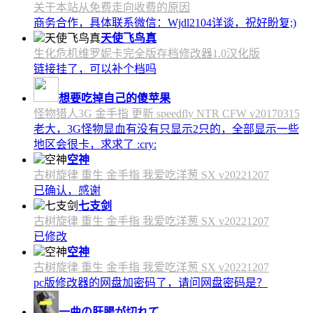
关于本站从免费走向收费的原因
商务合作，具体联系微信：Wjdl2104详谈，祝好盼复;)
天使飞鸟真
生化危机维罗妮卡完全版存档修改器1.0汉化版
链接挂了，可以补个档吗
想要吃掉自己的傻苹果
怪物猎人3G 金手指 更新 speedfly NTR CFW v20170315
老大，3G怪物显血有没有只显示2只的，全部显示一些
地区会很卡，求求了 :cry:
空神
古树旋律 重生 金手指 我爱吃洋葱 SX v20221207
已确认，感谢
七支剑
古树旋律 重生 金手指 我爱吃洋葱 SX v20221207
已修改
空神
古树旋律 重生 金手指 我爱吃洋葱 SX v20221207
pc版修改器的网盘加密码了，请问网盘密码是？
一曲の肝腸が切れて