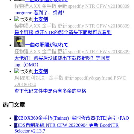
怪物猎人XX 金手指 更新 speedfly NTR CFW v20180809
:mrgreen: 看到了，感谢！
七支剑
怪物猎人XX 金手指 更新 speedfly NTR CFW v20180809
是个链接 点开NTR的那个箭头下面就可以看到
一曲の肝腸が切れて
怪物猎人XX 金手指 更新 speedfly NTR CFW v20180809
大佬好！购买后没加载出下载按键呀？等回复
ing（OMO）
七支剑
J明星胜利对决+ 金手指 更新 speedfly&gayfriend PSVC
v20180324
查下代码文件中是否有多余的空格
热门文章
1
XBOX360金手指(Trainer)+实时修改器(RTE)索引+FAQ
2
3DS自制系统 NTR CFW 20220904 更新 BootNTR
Selector v2.13.7