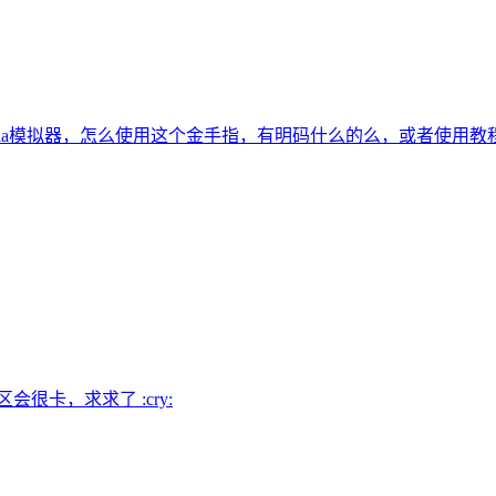
tria模拟器，怎么使用这个金手指，有明码什么的么，或者使用教
很卡，求求了 :cry: