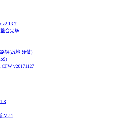
v2.13.7
件整合完毕
強硬路線(战地 硬仗)
oS)
FW v20171127
.8
 V2.1