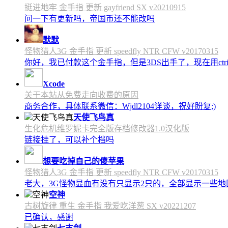
挺进地牢 金手指 更新 gayfriend SX v20210915
问一下有更新吗，帝国币还不能改吗
默默
怪物猎人3G 金手指 更新 speedfly NTR CFW v20170315
你好，我已付款这个金手指，但是3DS出手了，现在用c
Xcode
关于本站从免费走向收费的原因
商务合作，具体联系微信：Wjdl2104详谈，祝好盼复;)
天使飞鸟真
生化危机维罗妮卡完全版存档修改器1.0汉化版
链接挂了，可以补个档吗
想要吃掉自己的傻苹果
怪物猎人3G 金手指 更新 speedfly NTR CFW v20170315
老大，3G怪物显血有没有只显示2只的，全部显示一些地区会
空神
古树旋律 重生 金手指 我爱吃洋葱 SX v20221207
已确认，感谢