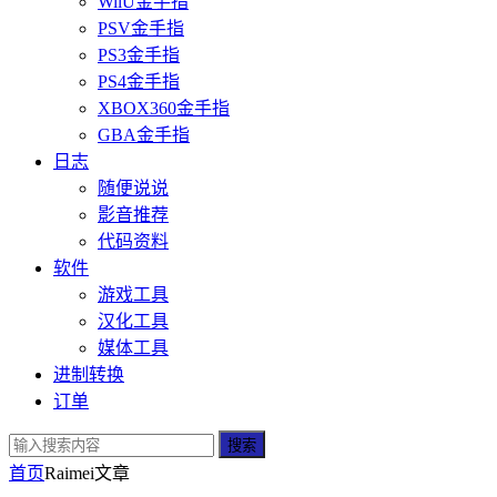
WiiU金手指
PSV金手指
PS3金手指
PS4金手指
XBOX360金手指
GBA金手指
日志
随便说说
影音推荐
代码资料
软件
游戏工具
汉化工具
媒体工具
进制转换
订单
搜索
首页
Raimei
文章