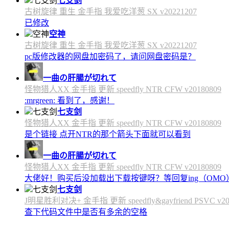
七支剑
古树旋律 重生 金手指 我爱吃洋葱 SX v20221207
已修改
空神
古树旋律 重生 金手指 我爱吃洋葱 SX v20221207
pc版修改器的网盘加密码了，请问网盘密码是？
一曲の肝腸が切れて
怪物猎人XX 金手指 更新 speedfly NTR CFW v20180809
:mrgreen: 看到了，感谢！
七支剑
怪物猎人XX 金手指 更新 speedfly NTR CFW v20180809
是个链接 点开NTR的那个箭头下面就可以看到
一曲の肝腸が切れて
怪物猎人XX 金手指 更新 speedfly NTR CFW v20180809
大佬好！购买后没加载出下载按键呀？等回复ing（OMO
七支剑
J明星胜利对决+ 金手指 更新 speedfly&gayfriend PSVC v20
查下代码文件中是否有多余的空格