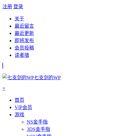
注册
登录
关于
最近留言
最近更新
即将发布
会员投稿
读者墙
七支剑的WP
×
首页
VIP会员
游戏
NS金手指
3DS金手指