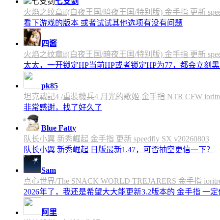
七支剑
火焰之纹章if(白夜王国/暗夜王国/特别版) 金手指 更新 speedfly
看下游戏的版本 或者试试其他选项有没有问题
四酱
火焰之纹章if(白夜王国/暗夜王国/特别版) 金手指 更新 speedfly
太太，一开锁定HP当前HP或者锁定HP为77，都会立刻黑屏
pk85
坦克戰記4 /重裝機兵4 月光的歌姬 金手指 NTR CFW ioritree 
非常感谢，找了好久了
Blue Fatty
队长小翼 新秀崛起 金手指 更新 speedfly SX v20260803
队长小翼 新秀崛起 日版最新1.47，可否抽空更信一下？
Sam
点心世界/The SNACK WORLD TREJARERS 金手指 ioritree
2026年了，我还是希望大大能更新3.2版本的 金手指 一
阿里