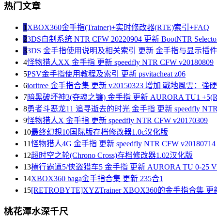
热门文章
1
XBOX360金手指(Trainer)+实时修改器(RTE)索引+FAQ
2
3DS自制系统 NTR CFW 20220904 更新 BootNTR Selector 
3
3DS 金手指使用说明及相关索引 更新 金手指与显示插
4
怪物猎人XX 金手指 更新 speedfly NTR CFW v20180809
5
PSV金手指使用教程及索引 更新 psvitacheat z06
6
ioritree 金手指合集 更新 v20150323 增加 戰地風雲：
7
暗黑破坏神3(夺魂之镰) 金手指 更新 AURORA TU1 +5(R
8
勇者斗恶龙11 追寻逝去的时光 金手指 更新 speedfly NTR C
9
怪物猎人X 金手指 更新 speedfly NTR CFW v20170309
10
最终幻想10国际版存档修改器1.0c汉化版
11
怪物猎人4G 金手指 更新 speedfly NTR CFW v20180714
12
超时空之轮(Chrono Cross)存档修改器1.02汉化版
13
横行霸道5/侠盗猎车5 金手指 更新 AURORA TU 0-25 V1
14
XBOX360 baga金手指合集 更新 235合1
15
[RETROBYTE]XYZTrainer XBOX360的金手指合集 更新
桃花潭水深千尺