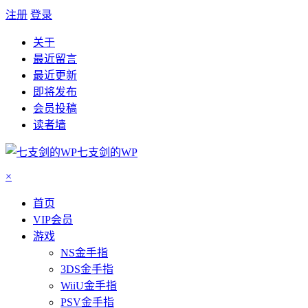
注册
登录
关于
最近留言
最近更新
即将发布
会员投稿
读者墙
七支剑的WP
×
首页
VIP会员
游戏
NS金手指
3DS金手指
WiiU金手指
PSV金手指