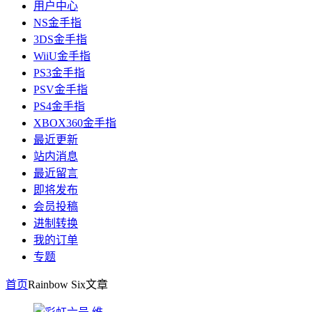
用户中心
NS金手指
3DS金手指
WiiU金手指
PS3金手指
PSV金手指
PS4金手指
XBOX360金手指
最近更新
站内消息
最近留言
即将发布
会员投稿
进制转换
我的订单
专题
首页
Rainbow Six
文章