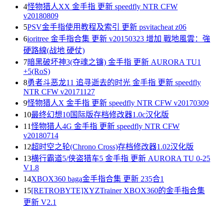
4
怪物猎人XX 金手指 更新 speedfly NTR CFW
v20180809
5
PSV金手指使用教程及索引 更新 psvitacheat z06
6
ioritree 金手指合集 更新 v20150323 增加 戰地風雲：強
硬路線(战地 硬仗)
7
暗黑破坏神3(夺魂之镰) 金手指 更新 AURORA TU1
+5(RoS)
8
勇者斗恶龙11 追寻逝去的时光 金手指 更新 speedfly
NTR CFW v20171127
9
怪物猎人X 金手指 更新 speedfly NTR CFW v20170309
10
最终幻想10国际版存档修改器1.0c汉化版
11
怪物猎人4G 金手指 更新 speedfly NTR CFW
v20180714
12
超时空之轮(Chrono Cross)存档修改器1.02汉化版
13
横行霸道5/侠盗猎车5 金手指 更新 AURORA TU 0-25
V1.8
14
XBOX360 baga金手指合集 更新 235合1
15
[RETROBYTE]XYZTrainer XBOX360的金手指合集
更新 V2.1