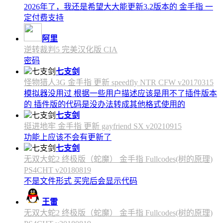
2026年了，我还是希望大大能更新3.2版本的 金手指 一
定付费支持
阿里
逆转裁判5 完美汉化版 CIA
密码
七支剑
怪物猎人3G 金手指 更新 speedfly NTR CFW v20170315
模拟器没用过 根据一些用户描述应该是用不了插件版本
的 插件版的代码是没办法转成其他格式使用的
七支剑
挺进地牢 金手指 更新 gayfriend SX v20210915
功能上应该不会有更新了
七支剑
无双大蛇2 终极版（蛇魔） 金手指 Fullcodes(树的原理)
PS4CHT v20180819
不是文件形式 买完后会显示代码
王雷
无双大蛇2 终极版（蛇魔） 金手指 Fullcodes(树的原理)