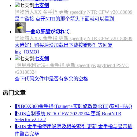
七支剑
怪物猎人XX 金手指 更新 speedfly NTR CFW v20180809
是个链接 点开NTR的那个箭头下面就可以看到
一曲の肝腸が切れて
怪物猎人XX 金手指 更新 speedfly NTR CFW v20180809
大佬好！购买后没加载出下载按键呀？等回复
ing（OMO）
七支剑
J明星胜利对决+ 金手指 更新 speedfly&gayfriend PSVC
v20180324
查下代码文件中是否有多余的空格
热门文章
1
XBOX360金手指(Trainer)+实时修改器(RTE)索引+FAQ
2
3DS自制系统 NTR CFW 20220904 更新 BootNTR
Selector v2.13.7
3
3DS 金手指使用说明及相关索引 更新 金手指与显示插
件整合完毕