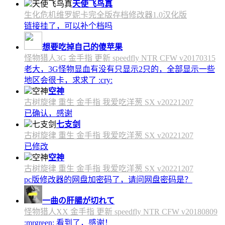
天使飞鸟真
生化危机维罗妮卡完全版存档修改器1.0汉化版
链接挂了，可以补个档吗
想要吃掉自己的傻苹果
怪物猎人3G 金手指 更新 speedfly NTR CFW v20170315
老大，3G怪物显血有没有只显示2只的，全部显示一些
地区会很卡，求求了 :cry:
空神
古树旋律 重生 金手指 我爱吃洋葱 SX v20221207
已确认，感谢
七支剑
古树旋律 重生 金手指 我爱吃洋葱 SX v20221207
已修改
空神
古树旋律 重生 金手指 我爱吃洋葱 SX v20221207
pc版修改器的网盘加密码了，请问网盘密码是？
一曲の肝腸が切れて
怪物猎人XX 金手指 更新 speedfly NTR CFW v20180809
:mrgreen: 看到了，感谢！