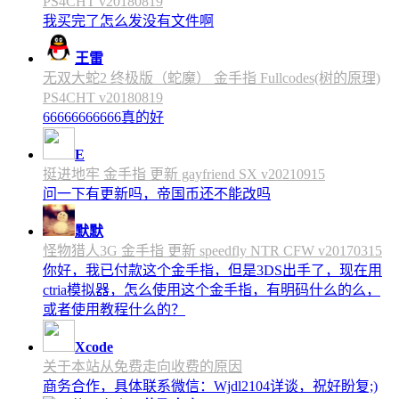
PS4CHT v20180819
我买完了怎么发没有文件啊
王雷
无双大蛇2 终极版（蛇魔） 金手指 Fullcodes(树的原理)
PS4CHT v20180819
66666666666真的好
E
挺进地牢 金手指 更新 gayfriend SX v20210915
问一下有更新吗，帝国币还不能改吗
默默
怪物猎人3G 金手指 更新 speedfly NTR CFW v20170315
你好，我已付款这个金手指，但是3DS出手了，现在用
ctria模拟器，怎么使用这个金手指，有明码什么的么，
或者使用教程什么的？
Xcode
关于本站从免费走向收费的原因
商务合作，具体联系微信：Wjdl2104详谈，祝好盼复;)