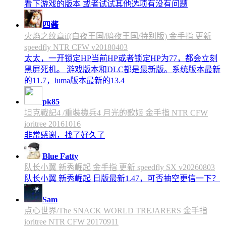
看下游戏的版本 或者试试其他选项有没有问题
四酱
火焰之纹章if(白夜王国/暗夜王国/特别版) 金手指 更新
speedfly NTR CFW v20180403
太太，一开锁定HP当前HP或者锁定HP为77，都会立刻
黑屏死机。 游戏版本和DLC都是最新版。系统版本最新
的11.7，luma版本最新的13.4
pk85
坦克戰記4 /重裝機兵4 月光的歌姬 金手指 NTR CFW
ioritree 20161016
非常感谢，找了好久了
Blue Fatty
队长小翼 新秀崛起 金手指 更新 speedfly SX v20260803
队长小翼 新秀崛起 日版最新1.47，可否抽空更信一下？
Sam
点心世界/The SNACK WORLD TREJARERS 金手指
ioritree NTR CFW 20170911