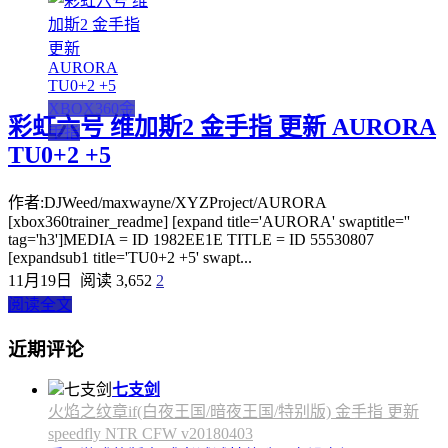
XBOX360金
彩虹六号 维加斯2 金手指 更新 AURORA
手指
TU0+2 +5
作者:DJWeed/maxwayne/XYZProject/AURORA
[xbox360trainer_readme] [expand title='AURORA' swaptitle=''
tag='h3']MEDIA = ID 1982EE1E TITLE = ID 55530807
[expandsub1 title='TU0+2 +5' swapt...
11月19日
阅读 3,652
2
阅读全文
近期评论
七支剑
火焰之纹章if(白夜王国/暗夜王国/特别版) 金手指 更新
speedfly NTR CFW v20180403