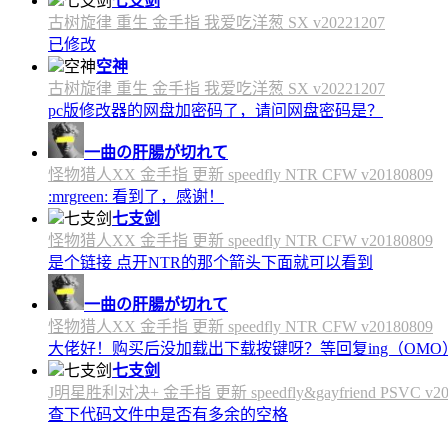
七支剑
古树旋律 重生 金手指 我爱吃洋葱 SX v20221207
已修改
空神
古树旋律 重生 金手指 我爱吃洋葱 SX v20221207
pc版修改器的网盘加密码了，请问网盘密码是？
一曲の肝腸が切れて
怪物猎人XX 金手指 更新 speedfly NTR CFW v20180809
:mrgreen: 看到了，感谢！
七支剑
怪物猎人XX 金手指 更新 speedfly NTR CFW v20180809
是个链接 点开NTR的那个箭头下面就可以看到
一曲の肝腸が切れて
怪物猎人XX 金手指 更新 speedfly NTR CFW v20180809
大佬好！购买后没加载出下载按键呀？等回复ing（OMO
七支剑
J明星胜利对决+ 金手指 更新 speedfly&gayfriend PSVC v20
查下代码文件中是否有多余的空格