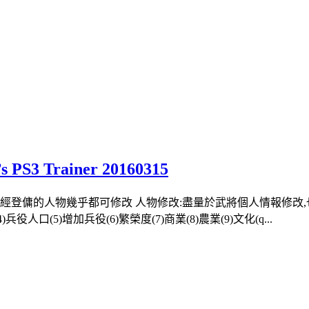
 PS3 Trainer 20160315
他所有於遊戲中已經登傭的人物幾乎都可修改 人物修改:盡量於武將個人情
(4)兵役人口(5)增加兵役(6)繁榮度(7)商業(8)農業(9)文化(q...