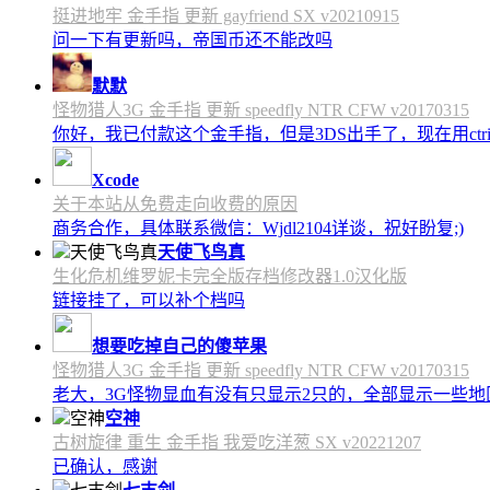
挺进地牢 金手指 更新 gayfriend SX v20210915
问一下有更新吗，帝国币还不能改吗
默默
怪物猎人3G 金手指 更新 speedfly NTR CFW v20170315
你好，我已付款这个金手指，但是3DS出手了，现在用c
Xcode
关于本站从免费走向收费的原因
商务合作，具体联系微信：Wjdl2104详谈，祝好盼复;)
天使飞鸟真
生化危机维罗妮卡完全版存档修改器1.0汉化版
链接挂了，可以补个档吗
想要吃掉自己的傻苹果
怪物猎人3G 金手指 更新 speedfly NTR CFW v20170315
老大，3G怪物显血有没有只显示2只的，全部显示一些地区会
空神
古树旋律 重生 金手指 我爱吃洋葱 SX v20221207
已确认，感谢