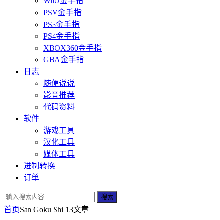
WiiU金手指
PSV金手指
PS3金手指
PS4金手指
XBOX360金手指
GBA金手指
日志
随便说说
影音推荐
代码资料
软件
游戏工具
汉化工具
媒体工具
进制转换
订单
搜索
首页
San Goku Shi 13
文章