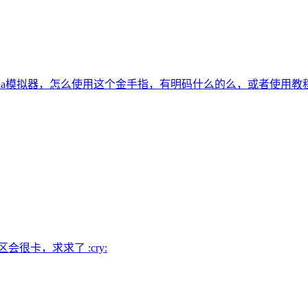
tria模拟器，怎么使用这个金手指，有明码什么的么，或者使用教
很卡，求求了 :cry: