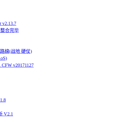
v2.13.7
件整合完毕
強硬路線(战地 硬仗)
oS)
FW v20171127
.8
 V2.1