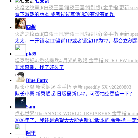
七支剑
火焰之纹章if(白夜王国/暗夜王国/特别版) 金手指 更新 speedfly
看下游戏的版本 或者试试其他选项有没有问题
四酱
火焰之纹章if(白夜王国/暗夜王国/特别版) 金手指 更新 speedfly
太太，一开锁定HP当前HP或者锁定HP为77，都会立刻黑屏
pk85
坦克戰記4 /重裝機兵4 月光的歌姬 金手指 NTR CFW ioritree 
非常感谢，找了好久了
Blue Fatty
队长小翼 新秀崛起 金手指 更新 speedfly SX v20260803
队长小翼 新秀崛起 日版最新1.47，可否抽空更信一下？
Sam
点心世界/The SNACK WORLD TREJARERS 金手指 ioritree
2026年了，我还是希望大大能更新3.2版本的 金手指 一
阿里