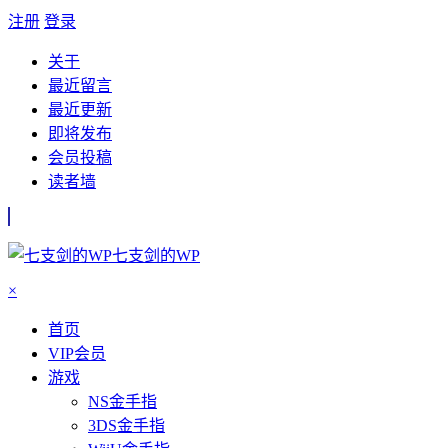
注册
登录
关于
最近留言
最近更新
即将发布
会员投稿
读者墙
七支剑的WP
×
首页
VIP会员
游戏
NS金手指
3DS金手指