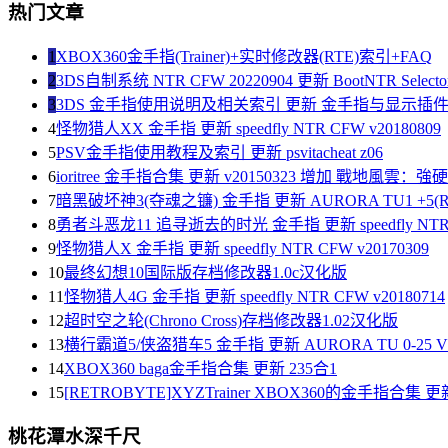
热门文章
1
XBOX360金手指(Trainer)+实时修改器(RTE)索引+FAQ
2
3DS自制系统 NTR CFW 20220904 更新 BootNTR Selector 
3
3DS 金手指使用说明及相关索引 更新 金手指与显示插
4
怪物猎人XX 金手指 更新 speedfly NTR CFW v20180809
5
PSV金手指使用教程及索引 更新 psvitacheat z06
6
ioritree 金手指合集 更新 v20150323 增加 戰地風雲：
7
暗黑破坏神3(夺魂之镰) 金手指 更新 AURORA TU1 +5(R
8
勇者斗恶龙11 追寻逝去的时光 金手指 更新 speedfly NTR C
9
怪物猎人X 金手指 更新 speedfly NTR CFW v20170309
10
最终幻想10国际版存档修改器1.0c汉化版
11
怪物猎人4G 金手指 更新 speedfly NTR CFW v20180714
12
超时空之轮(Chrono Cross)存档修改器1.02汉化版
13
横行霸道5/侠盗猎车5 金手指 更新 AURORA TU 0-25 V1
14
XBOX360 baga金手指合集 更新 235合1
15
[RETROBYTE]XYZTrainer XBOX360的金手指合集 更新
桃花潭水深千尺