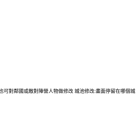
報修改,也可對鄰國或敵對陣營人物做修改 城池修改:畫面停留在哪個城