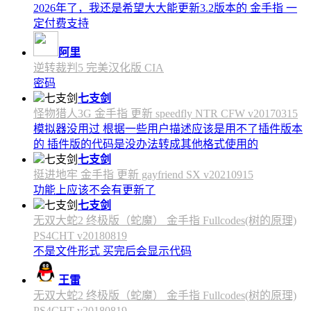
2026年了，我还是希望大大能更新3.2版本的 金手指 一
定付费支持
阿里
逆转裁判5 完美汉化版 CIA
密码
七支剑
怪物猎人3G 金手指 更新 speedfly NTR CFW v20170315
模拟器没用过 根据一些用户描述应该是用不了插件版本
的 插件版的代码是没办法转成其他格式使用的
七支剑
挺进地牢 金手指 更新 gayfriend SX v20210915
功能上应该不会有更新了
七支剑
无双大蛇2 终极版（蛇魔） 金手指 Fullcodes(树的原理)
PS4CHT v20180819
不是文件形式 买完后会显示代码
王雷
无双大蛇2 终极版（蛇魔） 金手指 Fullcodes(树的原理)
PS4CHT v20180819