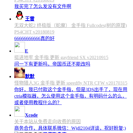
我买完了怎么发没有文件啊
王雷
无双大蛇2 终极版（蛇魔） 金手指 Fullcodes(树的原理)
PS4CHT v20180819
66666666666真的好
E
挺进地牢 金手指 更新 gayfriend SX v20210915
问一下有更新吗，帝国币还不能改吗
默默
怪物猎人3G 金手指 更新 speedfly NTR CFW v20170315
你好，我已付款这个金手指，但是3DS出手了，现在用
ctria模拟器，怎么使用这个金手指，有明码什么的么，
或者使用教程什么的？
Xcode
关于本站从免费走向收费的原因
商务合作，具体联系微信：Wjdl2104详谈，祝好盼复;)