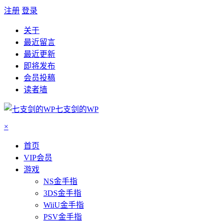
注册
登录
关于
最近留言
最近更新
即将发布
会员投稿
读者墙
七支剑的WP
×
首页
VIP会员
游戏
NS金手指
3DS金手指
WiiU金手指
PSV金手指