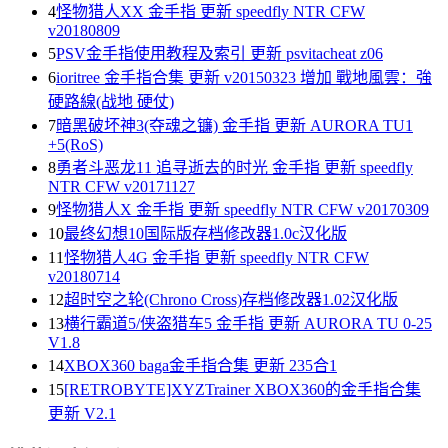
4
怪物猎人XX 金手指 更新 speedfly NTR CFW
v20180809
5
PSV金手指使用教程及索引 更新 psvitacheat z06
6
ioritree 金手指合集 更新 v20150323 增加 戰地風雲：強
硬路線(战地 硬仗)
7
暗黑破坏神3(夺魂之镰) 金手指 更新 AURORA TU1
+5(RoS)
8
勇者斗恶龙11 追寻逝去的时光 金手指 更新 speedfly
NTR CFW v20171127
9
怪物猎人X 金手指 更新 speedfly NTR CFW v20170309
10
最终幻想10国际版存档修改器1.0c汉化版
11
怪物猎人4G 金手指 更新 speedfly NTR CFW
v20180714
12
超时空之轮(Chrono Cross)存档修改器1.02汉化版
13
横行霸道5/侠盗猎车5 金手指 更新 AURORA TU 0-25
V1.8
14
XBOX360 baga金手指合集 更新 235合1
15
[RETROBYTE]XYZTrainer XBOX360的金手指合集
更新 V2.1