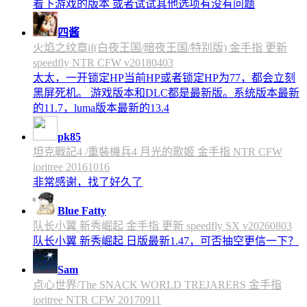
看下游戏的版本 或者试试其他选项有没有问题
四酱
火焰之纹章if(白夜王国/暗夜王国/特别版) 金手指 更新
speedfly NTR CFW v20180403
太太，一开锁定HP当前HP或者锁定HP为77，都会立刻
黑屏死机。 游戏版本和DLC都是最新版。系统版本最新
的11.7，luma版本最新的13.4
pk85
坦克戰記4 /重裝機兵4 月光的歌姬 金手指 NTR CFW
ioritree 20161016
非常感谢，找了好久了
Blue Fatty
队长小翼 新秀崛起 金手指 更新 speedfly SX v20260803
队长小翼 新秀崛起 日版最新1.47，可否抽空更信一下？
Sam
点心世界/The SNACK WORLD TREJARERS 金手指
ioritree NTR CFW 20170911