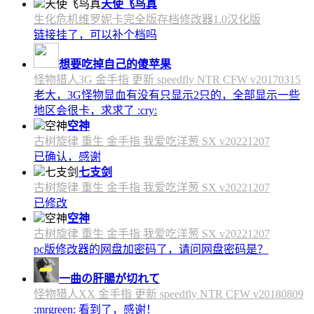
天使飞鸟真
生化危机维罗妮卡完全版存档修改器1.0汉化版
链接挂了，可以补个档吗
想要吃掉自己的傻苹果
怪物猎人3G 金手指 更新 speedfly NTR CFW v20170315
老大，3G怪物显血有没有只显示2只的，全部显示一些
地区会很卡，求求了 :cry:
空神
古树旋律 重生 金手指 我爱吃洋葱 SX v20221207
已确认，感谢
七支剑
古树旋律 重生 金手指 我爱吃洋葱 SX v20221207
已修改
空神
古树旋律 重生 金手指 我爱吃洋葱 SX v20221207
pc版修改器的网盘加密码了，请问网盘密码是？
一曲の肝腸が切れて
怪物猎人XX 金手指 更新 speedfly NTR CFW v20180809
:mrgreen: 看到了，感谢！