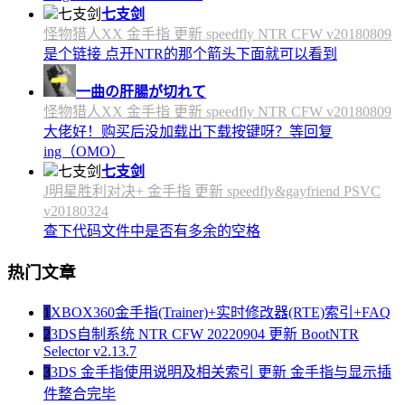
七支剑
怪物猎人XX 金手指 更新 speedfly NTR CFW v20180809
是个链接 点开NTR的那个箭头下面就可以看到
一曲の肝腸が切れて
怪物猎人XX 金手指 更新 speedfly NTR CFW v20180809
大佬好！购买后没加载出下载按键呀？等回复
ing（OMO）
七支剑
J明星胜利对决+ 金手指 更新 speedfly&gayfriend PSVC
v20180324
查下代码文件中是否有多余的空格
热门文章
1
XBOX360金手指(Trainer)+实时修改器(RTE)索引+FAQ
2
3DS自制系统 NTR CFW 20220904 更新 BootNTR
Selector v2.13.7
3
3DS 金手指使用说明及相关索引 更新 金手指与显示插
件整合完毕