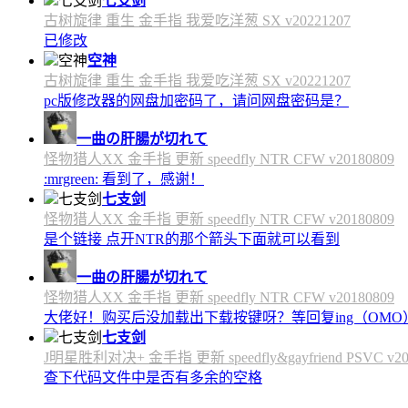
七支剑
古树旋律 重生 金手指 我爱吃洋葱 SX v20221207
已修改
空神
古树旋律 重生 金手指 我爱吃洋葱 SX v20221207
pc版修改器的网盘加密码了，请问网盘密码是？
一曲の肝腸が切れて
怪物猎人XX 金手指 更新 speedfly NTR CFW v20180809
:mrgreen: 看到了，感谢！
七支剑
怪物猎人XX 金手指 更新 speedfly NTR CFW v20180809
是个链接 点开NTR的那个箭头下面就可以看到
一曲の肝腸が切れて
怪物猎人XX 金手指 更新 speedfly NTR CFW v20180809
大佬好！购买后没加载出下载按键呀？等回复ing（OMO
七支剑
J明星胜利对决+ 金手指 更新 speedfly&gayfriend PSVC v20
查下代码文件中是否有多余的空格