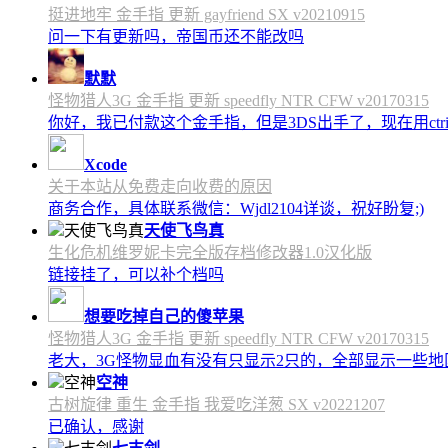
挺进地牢 金手指 更新 gayfriend SX v20210915
问一下有更新吗，帝国币还不能改吗
默默
怪物猎人3G 金手指 更新 speedfly NTR CFW v20170315
你好，我已付款这个金手指，但是3DS出手了，现在用c
Xcode
关于本站从免费走向收费的原因
商务合作，具体联系微信：Wjdl2104详谈，祝好盼复;)
天使飞鸟真
生化危机维罗妮卡完全版存档修改器1.0汉化版
链接挂了，可以补个档吗
想要吃掉自己的傻苹果
怪物猎人3G 金手指 更新 speedfly NTR CFW v20170315
老大，3G怪物显血有没有只显示2只的，全部显示一些地区会
空神
古树旋律 重生 金手指 我爱吃洋葱 SX v20221207
已确认，感谢