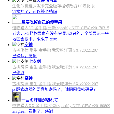
天使飞鸟真
生化危机维罗妮卡完全版存档修改器1.0汉化版
链接挂了，可以补个档吗
想要吃掉自己的傻苹果
怪物猎人3G 金手指 更新 speedfly NTR CFW v20170315
老大，3G怪物显血有没有只显示2只的，全部显示一些
地区会很卡，求求了 :cry:
空神
古树旋律 重生 金手指 我爱吃洋葱 SX v20221207
已确认，感谢
七支剑
古树旋律 重生 金手指 我爱吃洋葱 SX v20221207
已修改
空神
古树旋律 重生 金手指 我爱吃洋葱 SX v20221207
pc版修改器的网盘加密码了，请问网盘密码是？
一曲の肝腸が切れて
怪物猎人XX 金手指 更新 speedfly NTR CFW v20180809
:mrgreen: 看到了，感谢！