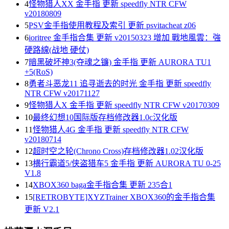
4
怪物猎人XX 金手指 更新 speedfly NTR CFW
v20180809
5
PSV金手指使用教程及索引 更新 psvitacheat z06
6
ioritree 金手指合集 更新 v20150323 增加 戰地風雲：強
硬路線(战地 硬仗)
7
暗黑破坏神3(夺魂之镰) 金手指 更新 AURORA TU1
+5(RoS)
8
勇者斗恶龙11 追寻逝去的时光 金手指 更新 speedfly
NTR CFW v20171127
9
怪物猎人X 金手指 更新 speedfly NTR CFW v20170309
10
最终幻想10国际版存档修改器1.0c汉化版
11
怪物猎人4G 金手指 更新 speedfly NTR CFW
v20180714
12
超时空之轮(Chrono Cross)存档修改器1.02汉化版
13
横行霸道5/侠盗猎车5 金手指 更新 AURORA TU 0-25
V1.8
14
XBOX360 baga金手指合集 更新 235合1
15
[RETROBYTE]XYZTrainer XBOX360的金手指合集
更新 V2.1