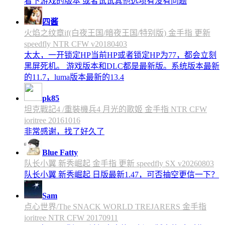
看下游戏的版本 或者试试其他选项有没有问题
四酱
火焰之纹章if(白夜王国/暗夜王国/特别版) 金手指 更新
speedfly NTR CFW v20180403
太太，一开锁定HP当前HP或者锁定HP为77，都会立刻
黑屏死机。 游戏版本和DLC都是最新版。系统版本最新
的11.7，luma版本最新的13.4
pk85
坦克戰記4 /重裝機兵4 月光的歌姬 金手指 NTR CFW
ioritree 20161016
非常感谢，找了好久了
Blue Fatty
队长小翼 新秀崛起 金手指 更新 speedfly SX v20260803
队长小翼 新秀崛起 日版最新1.47，可否抽空更信一下？
Sam
点心世界/The SNACK WORLD TREJARERS 金手指
ioritree NTR CFW 20170911