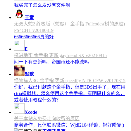
我买完了怎么发没有文件啊
王雷
无双大蛇2 终极版（蛇魔） 金手指 Fullcodes(树的原理)
PS4CHT v20180819
66666666666真的好
E
挺进地牢 金手指 更新 gayfriend SX v20210915
问一下有更新吗，帝国币还不能改吗
默默
怪物猎人3G 金手指 更新 speedfly NTR CFW v20170315
你好，我已付款这个金手指，但是3DS出手了，现在用
ctria模拟器，怎么使用这个金手指，有明码什么的么，
或者使用教程什么的？
Xcode
关于本站从免费走向收费的原因
商务合作，具体联系微信：Wjdl2104详谈，祝好盼复;)