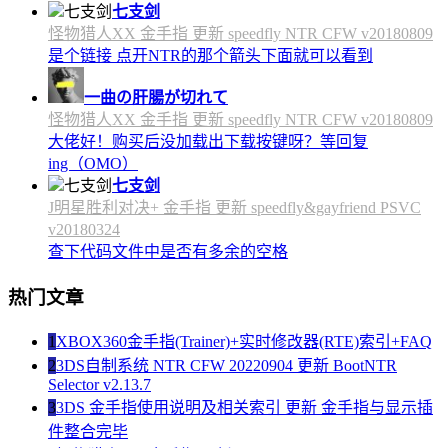
七支剑
怪物猎人XX 金手指 更新 speedfly NTR CFW v20180809
是个链接 点开NTR的那个箭头下面就可以看到
一曲の肝腸が切れて
怪物猎人XX 金手指 更新 speedfly NTR CFW v20180809
大佬好！购买后没加载出下载按键呀？等回复
ing（OMO）
七支剑
J明星胜利对决+ 金手指 更新 speedfly&gayfriend PSVC
v20180324
查下代码文件中是否有多余的空格
热门文章
1
XBOX360金手指(Trainer)+实时修改器(RTE)索引+FAQ
2
3DS自制系统 NTR CFW 20220904 更新 BootNTR
Selector v2.13.7
3
3DS 金手指使用说明及相关索引 更新 金手指与显示插
件整合完毕