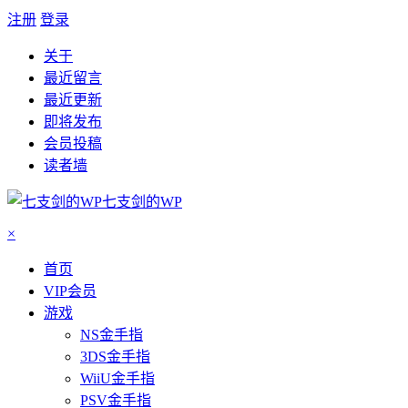
注册
登录
关于
最近留言
最近更新
即将发布
会员投稿
读者墙
七支剑的WP
×
首页
VIP会员
游戏
NS金手指
3DS金手指
WiiU金手指
PSV金手指