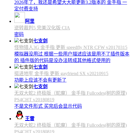
2026年了，我还是希望大大能更新3.2版本的 金手指 一
定付费支持
阿里
逆转裁判5 完美汉化版 CIA
密码
七支剑
怪物猎人3G 金手指 更新 speedfly NTR CFW v20170315
模拟器没用过 根据一些用户描述应该是用不了插件版本
的 插件版的代码是没办法转成其他格式使用的
七支剑
挺进地牢 金手指 更新 gayfriend SX v20210915
功能上应该不会有更新了
七支剑
无双大蛇2 终极版（蛇魔） 金手指 Fullcodes(树的原理)
PS4CHT v20180819
不是文件形式 买完后会显示代码
王雷
无双大蛇2 终极版（蛇魔） 金手指 Fullcodes(树的原理)
PS4CHT v20180819