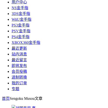
用户中心
NS金手指
3DS金手指
WiiU金手指
PS3金手指
PSV金手指
PS4金手指
XBOX360金手指
最近更新
站内消息
最近留言
即将发布
会员投稿
进制转换
我的订单
专题
首页
Sengoku Musou
文章