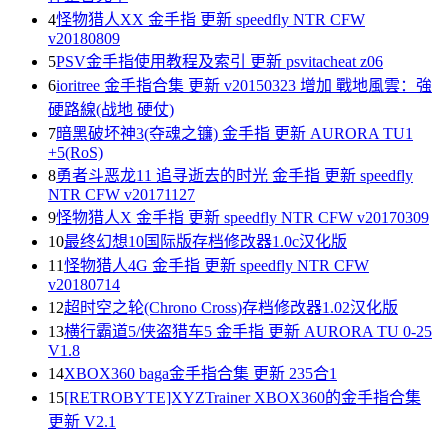
4
怪物猎人XX 金手指 更新 speedfly NTR CFW
v20180809
5
PSV金手指使用教程及索引 更新 psvitacheat z06
6
ioritree 金手指合集 更新 v20150323 增加 戰地風雲：強
硬路線(战地 硬仗)
7
暗黑破坏神3(夺魂之镰) 金手指 更新 AURORA TU1
+5(RoS)
8
勇者斗恶龙11 追寻逝去的时光 金手指 更新 speedfly
NTR CFW v20171127
9
怪物猎人X 金手指 更新 speedfly NTR CFW v20170309
10
最终幻想10国际版存档修改器1.0c汉化版
11
怪物猎人4G 金手指 更新 speedfly NTR CFW
v20180714
12
超时空之轮(Chrono Cross)存档修改器1.02汉化版
13
横行霸道5/侠盗猎车5 金手指 更新 AURORA TU 0-25
V1.8
14
XBOX360 baga金手指合集 更新 235合1
15
[RETROBYTE]XYZTrainer XBOX360的金手指合集
更新 V2.1