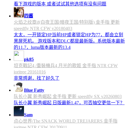
看下游戏的版本 或者试试其他选项有没有问题
四酱
火焰之纹章if(白夜王国/暗夜王国/特别版) 金手指 更新
speedfly NTR CFW v20180403
太太，一开锁定HP当前HP或者锁定HP为77，都会立刻
黑屏死机。 游戏版本和DLC都是最新版。系统版本最新
的11.7，luma版本最新的13.4
pk85
坦克戰記4 /重裝機兵4 月光的歌姬 金手指 NTR CFW
ioritree 20161016
非常感谢，找了好久了
Blue Fatty
队长小翼 新秀崛起 金手指 更新 speedfly SX v20260803
队长小翼 新秀崛起 日版最新1.47，可否抽空更信一下？
Sam
点心世界/The SNACK WORLD TREJARERS 金手指
ioritree NTR CFW 20170911