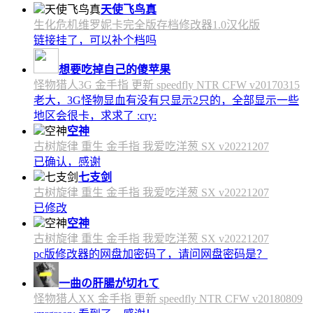
天使飞鸟真
生化危机维罗妮卡完全版存档修改器1.0汉化版
链接挂了，可以补个档吗
想要吃掉自己的傻苹果
怪物猎人3G 金手指 更新 speedfly NTR CFW v20170315
老大，3G怪物显血有没有只显示2只的，全部显示一些
地区会很卡，求求了 :cry:
空神
古树旋律 重生 金手指 我爱吃洋葱 SX v20221207
已确认，感谢
七支剑
古树旋律 重生 金手指 我爱吃洋葱 SX v20221207
已修改
空神
古树旋律 重生 金手指 我爱吃洋葱 SX v20221207
pc版修改器的网盘加密码了，请问网盘密码是？
一曲の肝腸が切れて
怪物猎人XX 金手指 更新 speedfly NTR CFW v20180809