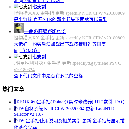
:mrgreen: 看到了，感谢！
七支剑
怪物猎人XX 金手指 更新 speedfly NTR CFW v20180809
是个链接 点开NTR的那个箭头下面就可以看到
一曲の肝腸が切れて
怪物猎人XX 金手指 更新 speedfly NTR CFW v20180809
大佬好！购买后没加载出下载按键呀？等回复
ing（OMO）
七支剑
J明星胜利对决+ 金手指 更新 speedfly&gayfriend PSVC
v20180324
查下代码文件中是否有多余的空格
热门文章
1
XBOX360金手指(Trainer)+实时修改器(RTE)索引+FAQ
2
3DS自制系统 NTR CFW 20220904 更新 BootNTR
Selector v2.13.7
3
3DS 金手指使用说明及相关索引 更新 金手指与显示插
件整合完毕