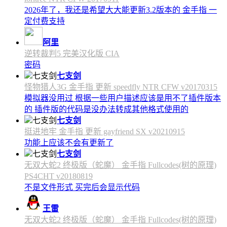
2026年了，我还是希望大大能更新3.2版本的 金手指 一
定付费支持
阿里
逆转裁判5 完美汉化版 CIA
密码
七支剑
怪物猎人3G 金手指 更新 speedfly NTR CFW v20170315
模拟器没用过 根据一些用户描述应该是用不了插件版本
的 插件版的代码是没办法转成其他格式使用的
七支剑
挺进地牢 金手指 更新 gayfriend SX v20210915
功能上应该不会有更新了
七支剑
无双大蛇2 终极版（蛇魔） 金手指 Fullcodes(树的原理)
PS4CHT v20180819
不是文件形式 买完后会显示代码
王雷
无双大蛇2 终极版（蛇魔） 金手指 Fullcodes(树的原理)