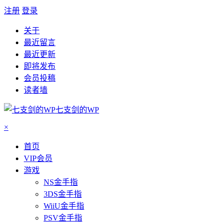
注册
登录
关于
最近留言
最近更新
即将发布
会员投稿
读者墙
七支剑的WP
×
首页
VIP会员
游戏
NS金手指
3DS金手指
WiiU金手指
PSV金手指