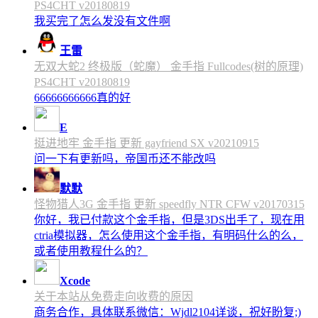
PS4CHT v20180819
我买完了怎么发没有文件啊
王雷
无双大蛇2 终极版（蛇魔） 金手指 Fullcodes(树的原理)
PS4CHT v20180819
66666666666真的好
E
挺进地牢 金手指 更新 gayfriend SX v20210915
问一下有更新吗，帝国币还不能改吗
默默
怪物猎人3G 金手指 更新 speedfly NTR CFW v20170315
你好，我已付款这个金手指，但是3DS出手了，现在用
ctria模拟器，怎么使用这个金手指，有明码什么的么，
或者使用教程什么的？
Xcode
关于本站从免费走向收费的原因
商务合作，具体联系微信：Wjdl2104详谈，祝好盼复;)