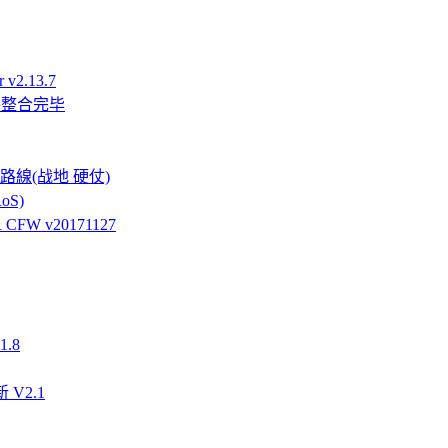
v2.13.7
件整合完毕
強硬路線(战地 硬仗)
oS)
FW v20171127
.8
 V2.1