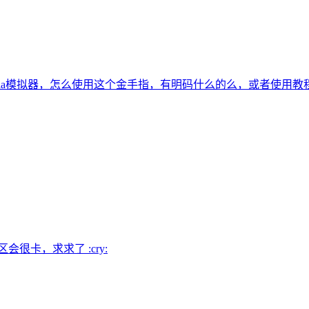
tria模拟器，怎么使用这个金手指，有明码什么的么，或者使用教
很卡，求求了 :cry: