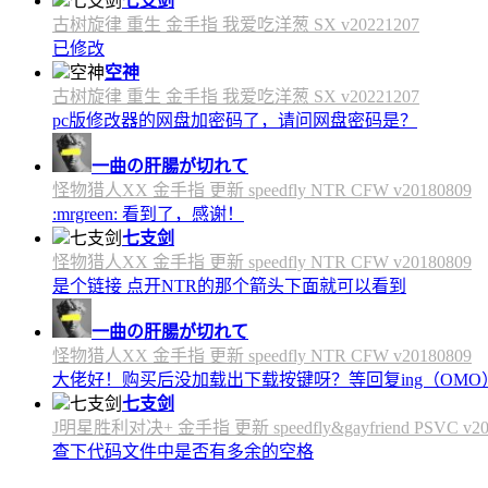
七支剑
古树旋律 重生 金手指 我爱吃洋葱 SX v20221207
已修改
空神
古树旋律 重生 金手指 我爱吃洋葱 SX v20221207
pc版修改器的网盘加密码了，请问网盘密码是？
一曲の肝腸が切れて
怪物猎人XX 金手指 更新 speedfly NTR CFW v20180809
:mrgreen: 看到了，感谢！
七支剑
怪物猎人XX 金手指 更新 speedfly NTR CFW v20180809
是个链接 点开NTR的那个箭头下面就可以看到
一曲の肝腸が切れて
怪物猎人XX 金手指 更新 speedfly NTR CFW v20180809
大佬好！购买后没加载出下载按键呀？等回复ing（OMO
七支剑
J明星胜利对决+ 金手指 更新 speedfly&gayfriend PSVC v20
查下代码文件中是否有多余的空格