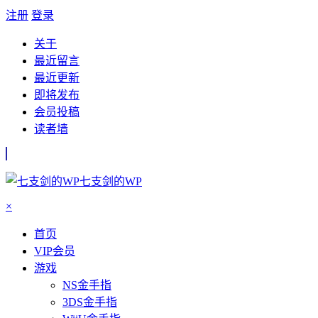
注册
登录
关于
最近留言
最近更新
即将发布
会员投稿
读者墙
七支剑的WP
×
首页
VIP会员
游戏
NS金手指
3DS金手指