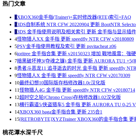
热门文章
1
XBOX360金手指(Trainer)+实时修改器(RTE)索引+FAQ
2
3DS自制系统 NTR CFW 20220904 更新 BootNTR Selector 
3
3DS 金手指使用说明及相关索引 更新 金手指与显示插
4
怪物猎人XX 金手指 更新 speedfly NTR CFW v20180809
5
PSV金手指使用教程及索引 更新 psvitacheat z06
6
ioritree 金手指合集 更新 v20150323 增加 戰地風雲：
7
暗黑破坏神3(夺魂之镰) 金手指 更新 AURORA TU1 +5(R
8
勇者斗恶龙11 追寻逝去的时光 金手指 更新 speedfly NTR C
9
怪物猎人X 金手指 更新 speedfly NTR CFW v20170309
10
最终幻想10国际版存档修改器1.0c汉化版
11
怪物猎人4G 金手指 更新 speedfly NTR CFW v20180714
12
超时空之轮(Chrono Cross)存档修改器1.02汉化版
13
横行霸道5/侠盗猎车5 金手指 更新 AURORA TU 0-25 V1
14
XBOX360 baga金手指合集 更新 235合1
15
[RETROBYTE]XYZTrainer XBOX360的金手指合集 更新
桃花潭水深千尺