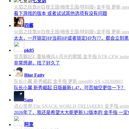
七支剑
火焰之纹章if(白夜王国/暗夜王国/特别版) 金手指 更新 speedfly
看下游戏的版本 或者试试其他选项有没有问题
四酱
火焰之纹章if(白夜王国/暗夜王国/特别版) 金手指 更新 speedfly
太太，一开锁定HP当前HP或者锁定HP为77，都会立刻黑屏
pk85
坦克戰記4 /重裝機兵4 月光的歌姬 金手指 NTR CFW ioritree 
非常感谢，找了好久了
Blue Fatty
队长小翼 新秀崛起 金手指 更新 speedfly SX v20260803
队长小翼 新秀崛起 日版最新1.47，可否抽空更信一下？
Sam
点心世界/The SNACK WORLD TREJARERS 金手指 ioritree
2026年了，我还是希望大大能更新3.2版本的 金手指 一
阿里