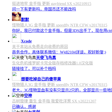
挺进地牢 金手指 更新 gayfriend SX v20210915
问一下有更新吗，帝国币还不能改吗
默默
怪物猎人3G 金手指 更新 speedfly NTR CFW v20170315
你好，我已付款这个金手指，但是3DS出手了，现在用c
Xcode
关于本站从免费走向收费的原因
商务合作，具体联系微信：Wjdl2104详谈，祝好盼复;)
天使飞鸟真
生化危机维罗妮卡完全版存档修改器1.0汉化版
链接挂了，可以补个档吗
想要吃掉自己的傻苹果
怪物猎人3G 金手指 更新 speedfly NTR CFW v20170315
老大，3G怪物显血有没有只显示2只的，全部显示一些地区会
空神
古树旋律 重生 金手指 我爱吃洋葱 SX v20221207
已确认，感谢