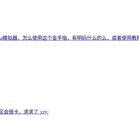
tria模拟器，怎么使用这个金手指，有明码什么的么，或者使用教
很卡，求求了 :cry: