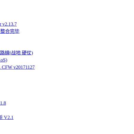
v2.13.7
件整合完毕
強硬路線(战地 硬仗)
oS)
FW v20171127
.8
 V2.1