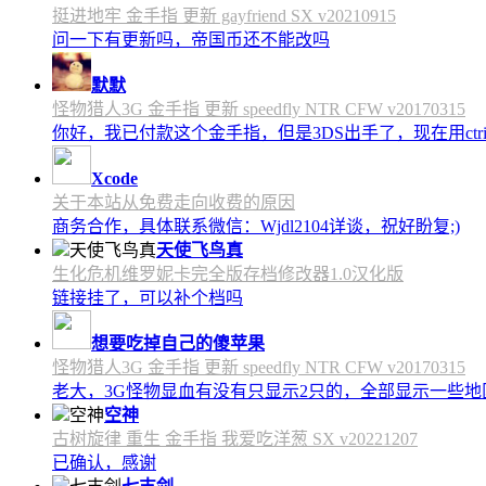
挺进地牢 金手指 更新 gayfriend SX v20210915
问一下有更新吗，帝国币还不能改吗
默默
怪物猎人3G 金手指 更新 speedfly NTR CFW v20170315
你好，我已付款这个金手指，但是3DS出手了，现在用c
Xcode
关于本站从免费走向收费的原因
商务合作，具体联系微信：Wjdl2104详谈，祝好盼复;)
天使飞鸟真
生化危机维罗妮卡完全版存档修改器1.0汉化版
链接挂了，可以补个档吗
想要吃掉自己的傻苹果
怪物猎人3G 金手指 更新 speedfly NTR CFW v20170315
老大，3G怪物显血有没有只显示2只的，全部显示一些地区会
空神
古树旋律 重生 金手指 我爱吃洋葱 SX v20221207
已确认，感谢