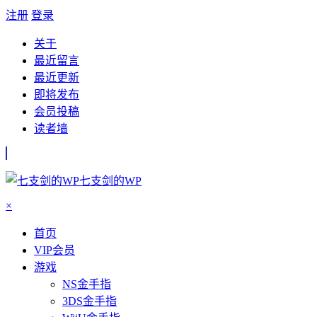
注册
登录
关于
最近留言
最近更新
即将发布
会员投稿
读者墙
七支剑的WP
×
首页
VIP会员
游戏
NS金手指
3DS金手指