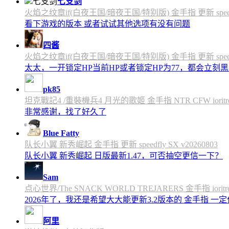
七支剑
火焰之纹章if(白夜王国/暗夜王国/特别版) 金手指 更新 speedfly
看下游戏的版本 或者试试其他选项有没有问题
四酱
火焰之纹章if(白夜王国/暗夜王国/特别版) 金手指 更新 speedfly
太太，一开锁定HP当前HP或者锁定HP为77，都会立刻黑屏
pk85
坦克戰記4 /重裝機兵4 月光的歌姬 金手指 NTR CFW ioritree 
非常感谢，找了好久了
Blue Fatty
队长小翼 新秀崛起 金手指 更新 speedfly SX v20260803
队长小翼 新秀崛起 日版最新1.47，可否抽空更信一下？
Sam
点心世界/The SNACK WORLD TREJARERS 金手指 ioritree
2026年了，我还是希望大大能更新3.2版本的 金手指 一
阿里