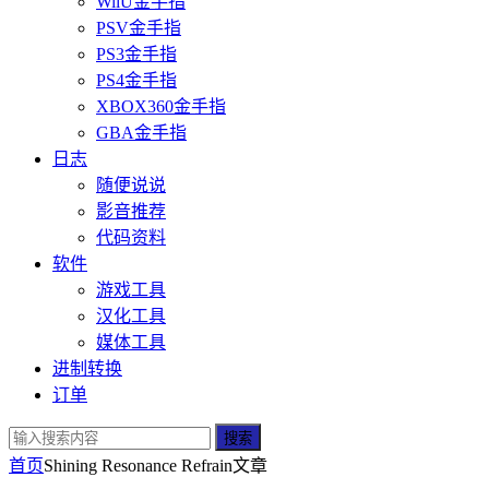
WiiU金手指
PSV金手指
PS3金手指
PS4金手指
XBOX360金手指
GBA金手指
日志
随便说说
影音推荐
代码资料
软件
游戏工具
汉化工具
媒体工具
进制转换
订单
搜索
首页
Shining Resonance Refrain
文章