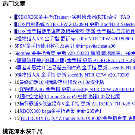
热门文章
1
XBOX360金手指(Trainer)+实时修改器(RTE)索引+FAQ
2
3DS自制系统 NTR CFW 20220904 更新 BootNTR Selector 
3
3DS 金手指使用说明及相关索引 更新 金手指与显示插
4
怪物猎人XX 金手指 更新 speedfly NTR CFW v20180809
5
PSV金手指使用教程及索引 更新 psvitacheat z06
6
ioritree 金手指合集 更新 v20150323 增加 戰地風雲：
7
暗黑破坏神3(夺魂之镰) 金手指 更新 AURORA TU1 +5(R
8
勇者斗恶龙11 追寻逝去的时光 金手指 更新 speedfly NTR C
9
怪物猎人X 金手指 更新 speedfly NTR CFW v20170309
10
最终幻想10国际版存档修改器1.0c汉化版
11
怪物猎人4G 金手指 更新 speedfly NTR CFW v20180714
12
超时空之轮(Chrono Cross)存档修改器1.02汉化版
13
横行霸道5/侠盗猎车5 金手指 更新 AURORA TU 0-25 V1
14
XBOX360 baga金手指合集 更新 235合1
15
[RETROBYTE]XYZTrainer XBOX360的金手指合集 更新
桃花潭水深千尺