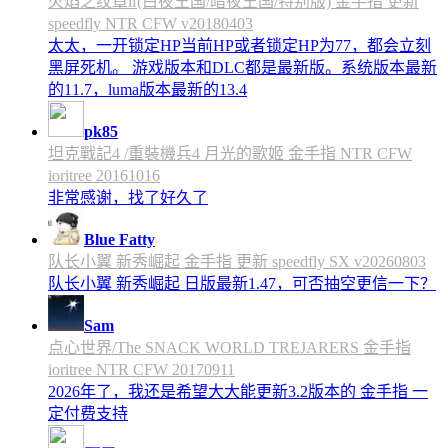
火焰之纹章if(白夜王国/暗夜王国/特别版) 金手指 更新
speedfly NTR CFW v20180403
太太，一开锁定HP当前HP或者锁定HP为77，都会立刻
黑屏死机。 游戏版本和DLC都是最新版。系统版本最新
的11.7，luma版本最新的13.4
pk85
坦克戰記4 /重裝機兵4 月光的歌姬 金手指 NTR CFW
ioritree 20161016
非常感谢，找了好久了
Blue Fatty
队长小翼 新秀崛起 金手指 更新 speedfly SX v20260803
队长小翼 新秀崛起 日版最新1.47，可否抽空更信一下？
Sam
点心世界/The SNACK WORLD TREJARERS 金手指
ioritree NTR CFW 20170911
2026年了，我还是希望大大能更新3.2版本的 金手指 一
定付费支持