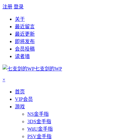
注册
登录
关于
最近留言
最近更新
即将发布
会员投稿
读者墙
七支剑的WP
×
首页
VIP会员
游戏
NS金手指
3DS金手指
WiiU金手指
PSV金手指