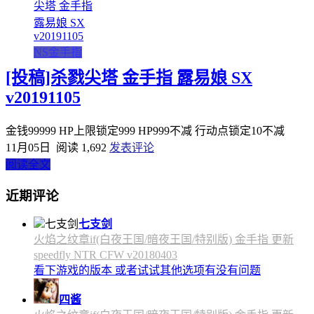
NS金手指
[投稿]杀戮尖塔 金手指 露易娘 SX
v20191105
金钱99999 HP上限锁定999 HP999不减 行动点锁定10不减
11月05日
阅读 1,692
发表评论
阅读全文
近期评论
七支剑
火焰之纹章if(白夜王国/暗夜王国/特别版) 金手指 更新
speedfly NTR CFW v20180403
看下游戏的版本 或者试试其他选项有没有问题
四酱