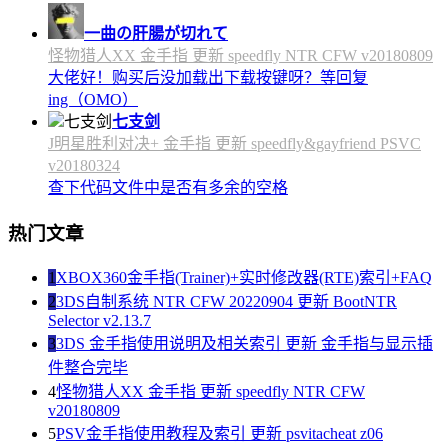
一曲の肝腸が切れて
怪物猎人XX 金手指 更新 speedfly NTR CFW v20180809
大佬好！购买后没加载出下载按键呀？等回复
ing（OMO）
七支剑
J明星胜利对决+ 金手指 更新 speedfly&gayfriend PSVC
v20180324
查下代码文件中是否有多余的空格
热门文章
1
XBOX360金手指(Trainer)+实时修改器(RTE)索引+FAQ
2
3DS自制系统 NTR CFW 20220904 更新 BootNTR
Selector v2.13.7
3
3DS 金手指使用说明及相关索引 更新 金手指与显示插
件整合完毕
4
怪物猎人XX 金手指 更新 speedfly NTR CFW
v20180809
5
PSV金手指使用教程及索引 更新 psvitacheat z06