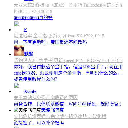
无双大蛇2 终极版（蛇魔） 金手指 Fullcodes(树的原理)
PS4CHT v20180819
66666666666真的好
E
挺进地牢 金手指 更新 gayfriend SX v20210915
问一下有更新吗，帝国币还不能改吗
默默
怪物猎人3G 金手指 更新 speedfly NTR CFW v20170315
你好，我已付款这个金手指，但是3DS出手了，现在用
ctria模拟器，怎么使用这个金手指，有明码什么的么，
或者使用教程什么的？
Xcode
关于本站从免费走向收费的原因
商务合作，具体联系微信：Wjdl2104详谈，祝好盼复;)
天使飞鸟真
生化危机维罗妮卡完全版存档修改器1.0汉化版
链接挂了，可以补个档吗