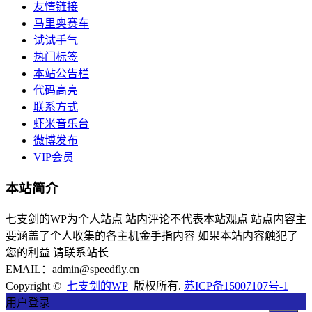
友情链接
马里奥赛车
试试手气
热门标签
本站公告栏
代码高亮
联系方式
虾米音乐台
微博发布
VIP会员
本站简介
七支剑的WP为个人站点 站内评论不代表本站观点 站点内容主
要涵盖了个人收集的各主机金手指内容 如果本站内容触犯了
您的利益 请联系站长
EMAIL：admin@speedfly.cn
Copyright ©
七支剑的WP
版权所有.
苏ICP备15007107号-1
用户登录