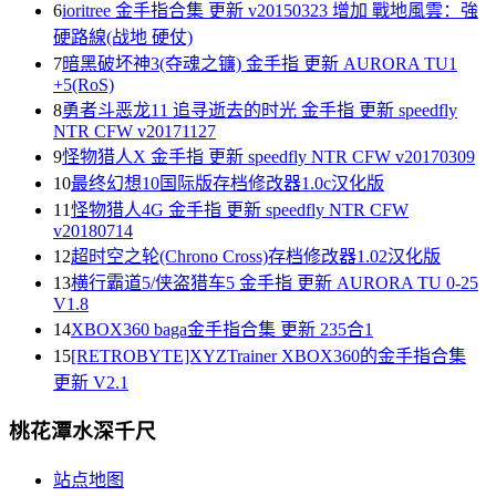
6
ioritree 金手指合集 更新 v20150323 增加 戰地風雲：強
硬路線(战地 硬仗)
7
暗黑破坏神3(夺魂之镰) 金手指 更新 AURORA TU1
+5(RoS)
8
勇者斗恶龙11 追寻逝去的时光 金手指 更新 speedfly
NTR CFW v20171127
9
怪物猎人X 金手指 更新 speedfly NTR CFW v20170309
10
最终幻想10国际版存档修改器1.0c汉化版
11
怪物猎人4G 金手指 更新 speedfly NTR CFW
v20180714
12
超时空之轮(Chrono Cross)存档修改器1.02汉化版
13
横行霸道5/侠盗猎车5 金手指 更新 AURORA TU 0-25
V1.8
14
XBOX360 baga金手指合集 更新 235合1
15
[RETROBYTE]XYZTrainer XBOX360的金手指合集
更新 V2.1
桃花潭水深千尺
站点地图