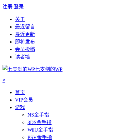
注册
登录
关于
最近留言
最近更新
即将发布
会员投稿
读者墙
七支剑的WP
×
首页
VIP会员
游戏
NS金手指
3DS金手指
WiiU金手指
PSV金手指