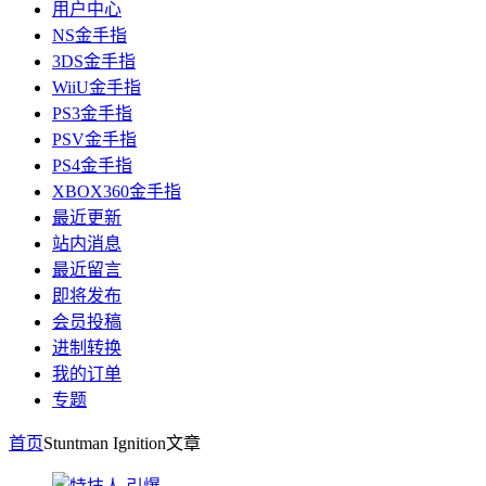
用户中心
NS金手指
3DS金手指
WiiU金手指
PS3金手指
PSV金手指
PS4金手指
XBOX360金手指
最近更新
站内消息
最近留言
即将发布
会员投稿
进制转换
我的订单
专题
首页
Stuntman Ignition
文章