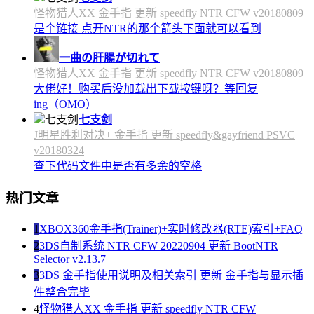
怪物猎人XX 金手指 更新 speedfly NTR CFW v20180809
是个链接 点开NTR的那个箭头下面就可以看到
一曲の肝腸が切れて
怪物猎人XX 金手指 更新 speedfly NTR CFW v20180809
大佬好！购买后没加载出下载按键呀？等回复
ing（OMO）
七支剑
J明星胜利对决+ 金手指 更新 speedfly&gayfriend PSVC
v20180324
查下代码文件中是否有多余的空格
热门文章
1
XBOX360金手指(Trainer)+实时修改器(RTE)索引+FAQ
2
3DS自制系统 NTR CFW 20220904 更新 BootNTR
Selector v2.13.7
3
3DS 金手指使用说明及相关索引 更新 金手指与显示插
件整合完毕
4
怪物猎人XX 金手指 更新 speedfly NTR CFW