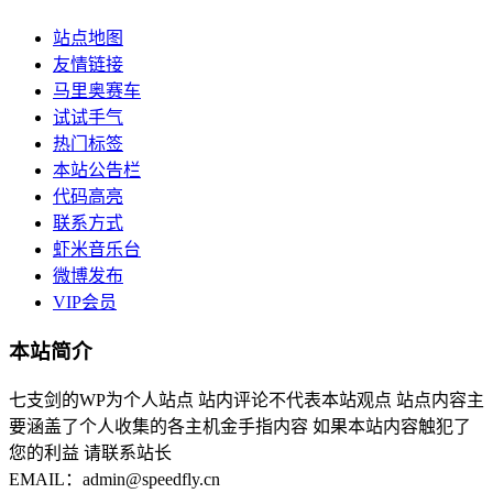
站点地图
友情链接
马里奥赛车
试试手气
热门标签
本站公告栏
代码高亮
联系方式
虾米音乐台
微博发布
VIP会员
本站简介
七支剑的WP为个人站点 站内评论不代表本站观点 站点内容主
要涵盖了个人收集的各主机金手指内容 如果本站内容触犯了
您的利益 请联系站长
EMAIL：admin@speedfly.cn