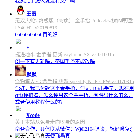
我买完了怎么发没有文件啊
王雷
无双大蛇2 终极版（蛇魔） 金手指 Fullcodes(树的原理)
PS4CHT v20180819
66666666666真的好
E
挺进地牢 金手指 更新 gayfriend SX v20210915
问一下有更新吗，帝国币还不能改吗
默默
怪物猎人3G 金手指 更新 speedfly NTR CFW v20170315
你好，我已付款这个金手指，但是3DS出手了，现在用
ctria模拟器，怎么使用这个金手指，有明码什么的么，
或者使用教程什么的？
Xcode
关于本站从免费走向收费的原因
商务合作，具体联系微信：Wjdl2104详谈，祝好盼复;)
天使飞鸟真