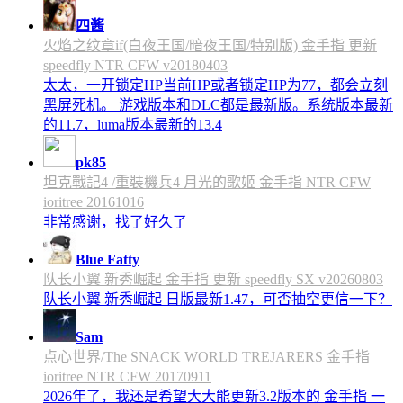
四酱
火焰之纹章if(白夜王国/暗夜王国/特别版) 金手指 更新
speedfly NTR CFW v20180403
太太，一开锁定HP当前HP或者锁定HP为77，都会立刻
黑屏死机。 游戏版本和DLC都是最新版。系统版本最新
的11.7，luma版本最新的13.4
pk85
坦克戰記4 /重裝機兵4 月光的歌姬 金手指 NTR CFW
ioritree 20161016
非常感谢，找了好久了
Blue Fatty
队长小翼 新秀崛起 金手指 更新 speedfly SX v20260803
队长小翼 新秀崛起 日版最新1.47，可否抽空更信一下？
Sam
点心世界/The SNACK WORLD TREJARERS 金手指
ioritree NTR CFW 20170911
2026年了，我还是希望大大能更新3.2版本的 金手指 一