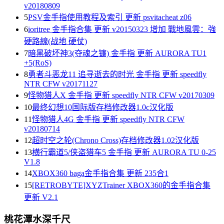
v20180809
5
PSV金手指使用教程及索引 更新 psvitacheat z06
6
ioritree 金手指合集 更新 v20150323 增加 戰地風雲：強
硬路線(战地 硬仗)
7
暗黑破坏神3(夺魂之镰) 金手指 更新 AURORA TU1
+5(RoS)
8
勇者斗恶龙11 追寻逝去的时光 金手指 更新 speedfly
NTR CFW v20171127
9
怪物猎人X 金手指 更新 speedfly NTR CFW v20170309
10
最终幻想10国际版存档修改器1.0c汉化版
11
怪物猎人4G 金手指 更新 speedfly NTR CFW
v20180714
12
超时空之轮(Chrono Cross)存档修改器1.02汉化版
13
横行霸道5/侠盗猎车5 金手指 更新 AURORA TU 0-25
V1.8
14
XBOX360 baga金手指合集 更新 235合1
15
[RETROBYTE]XYZTrainer XBOX360的金手指合集
更新 V2.1
桃花潭水深千尺