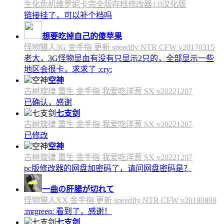
生化危机维罗妮卡完全版存档修改器1.0汉化版
链接挂了，可以补个档吗
想要吃掉自己的傻苹果
怪物猎人3G 金手指 更新 speedfly NTR CFW v20170315
老大，3G怪物显血有没有只显示2只的，全部显示一些
地区会很卡，求求了 :cry:
空神
古树旋律 重生 金手指 我爱吃洋葱 SX v20221207
已确认，感谢
七支剑
古树旋律 重生 金手指 我爱吃洋葱 SX v20221207
已修改
空神
古树旋律 重生 金手指 我爱吃洋葱 SX v20221207
pc版修改器的网盘加密码了，请问网盘密码是？
一曲の肝腸が切れて
怪物猎人XX 金手指 更新 speedfly NTR CFW v20180809
:mrgreen: 看到了，感谢！
七支剑