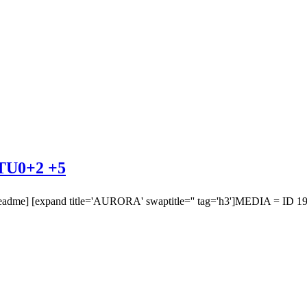
0+2 +5
] [expand title='AURORA' swaptitle='' tag='h3']MEDIA = ID 19