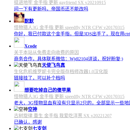
挺进地牢 金手指 更新 gayfriend SX v20210915
问一下有更新吗，帝国币还不能改吗
默默
怪物猎人3G 金手指 更新 speedfly NTR CFW v20170315
你好，我已付款这个金手指，但是3DS出手了，现在用c
Xcode
关于本站从免费走向收费的原因
商务合作，具体联系微信：Wjdl2104详谈，祝好盼复;)
天使飞鸟真
生化危机维罗妮卡完全版存档修改器1.0汉化版
链接挂了，可以补个档吗
想要吃掉自己的傻苹果
怪物猎人3G 金手指 更新 speedfly NTR CFW v20170315
老大，3G怪物显血有没有只显示2只的，全部显示一些地区会
空神
古树旋律 重生 金手指 我爱吃洋葱 SX v20221207
已确认，感谢
七支剑