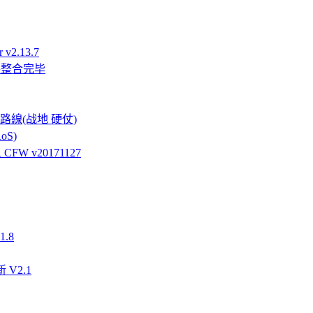
v2.13.7
件整合完毕
強硬路線(战地 硬仗)
oS)
FW v20171127
.8
 V2.1