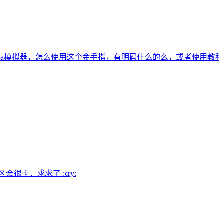
tria模拟器，怎么使用这个金手指，有明码什么的么，或者使用教
很卡，求求了 :cry: