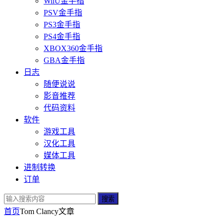
WiiU金手指
PSV金手指
PS3金手指
PS4金手指
XBOX360金手指
GBA金手指
日志
随便说说
影音推荐
代码资料
软件
游戏工具
汉化工具
媒体工具
进制转换
订单
搜索
首页
Tom Clancy
文章