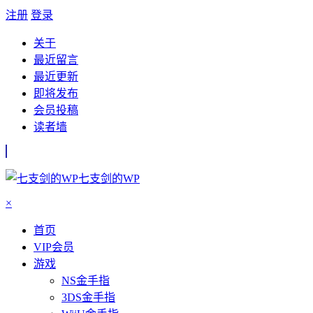
注册
登录
关于
最近留言
最近更新
即将发布
会员投稿
读者墙
七支剑的WP
×
首页
VIP会员
游戏
NS金手指
3DS金手指