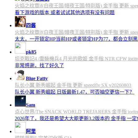
火焰之纹章if(白夜王国/暗夜王国/特别版) 金手指 更新 speedfly
看下游戏的版本 或者试试其他选项有没有问题
四酱
火焰之纹章if(白夜王国/暗夜王国/特别版) 金手指 更新 speedfly
太太，一开锁定HP当前HP或者锁定HP为77，都会立刻黑屏
pk85
坦克戰記4 /重裝機兵4 月光的歌姬 金手指 NTR CFW ioritree 
非常感谢，找了好久了
Blue Fatty
队长小翼 新秀崛起 金手指 更新 speedfly SX v20260803
队长小翼 新秀崛起 日版最新1.47，可否抽空更信一下？
Sam
点心世界/The SNACK WORLD TREJARERS 金手指 ioritree
2026年了，我还是希望大大能更新3.2版本的 金手指 一
阿里