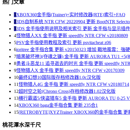
热门文章
1
XBOX360金手指(Trainer)+实时修改器(RTE)索引+FAQ
2
3DS自制系统 NTR CFW 20220904 更新 BootNTR Selector 
3
3DS 金手指使用说明及相关索引 更新 金手指与显示插
4
怪物猎人XX 金手指 更新 speedfly NTR CFW v20180809
5
PSV金手指使用教程及索引 更新 psvitacheat z06
6
ioritree 金手指合集 更新 v20150323 增加 戰地風雲：
7
暗黑破坏神3(夺魂之镰) 金手指 更新 AURORA TU1 +5(R
8
勇者斗恶龙11 追寻逝去的时光 金手指 更新 speedfly NTR C
9
怪物猎人X 金手指 更新 speedfly NTR CFW v20170309
10
最终幻想10国际版存档修改器1.0c汉化版
11
怪物猎人4G 金手指 更新 speedfly NTR CFW v20180714
12
超时空之轮(Chrono Cross)存档修改器1.02汉化版
13
横行霸道5/侠盗猎车5 金手指 更新 AURORA TU 0-25 V1
14
XBOX360 baga金手指合集 更新 235合1
15
[RETROBYTE]XYZTrainer XBOX360的金手指合集 更新
桃花潭水深千尺