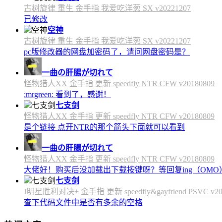
古树旋律 重生 金手指 我爱吃洋葱 SX v20221207
已修改
空神
古树旋律 重生 金手指 我爱吃洋葱 SX v20221207
pc版修改器的网盘加密码了，请问网盘密码是？
一曲の肝腸が切れて
怪物猎人XX 金手指 更新 speedfly NTR CFW v20180809
:mrgreen: 看到了，感谢！
七支剑
怪物猎人XX 金手指 更新 speedfly NTR CFW v20180809
是个链接 点开NTR的那个箭头下面就可以看到
一曲の肝腸が切れて
怪物猎人XX 金手指 更新 speedfly NTR CFW v20180809
大佬好！购买后没加载出下载按键呀？等回复ing（OMO
七支剑
J明星胜利对决+ 金手指 更新 speedfly&gayfriend PSVC v20
查下代码文件中是否有多余的空格