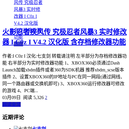
火影忍者疾风传 究极忍者风暴3 实时修改
器 I C0z I V4.2 汉化版 含存档修改器功能
微软
作者:I C0z I 汉化:七支剑 转载请注明 左半部分为存档修改器功
能 右半部分为实时修改器功能 1、XBOX360必须通过Dash
Launch加载xbdm插件或者360为SDK机器 推荐xbdm_scse版本
插件 2、设置XBOX360的IP地址与PC在同一网段(通过网线、
同一个路由器或交换机即可) 3、XBOX360运行修改器可修改
的游戏 4、PC端...
03月09日
阅读 5,326
2
阅读全文
近期评论
七支剑