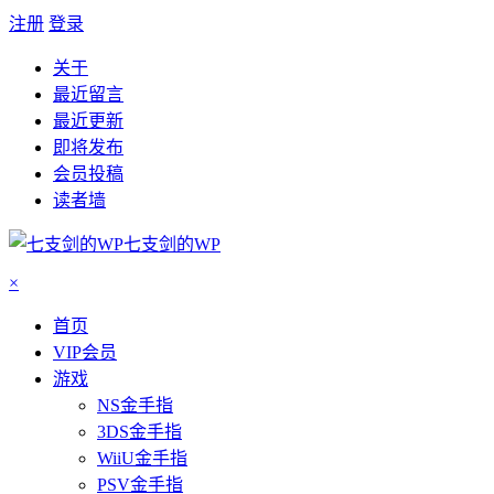
注册
登录
关于
最近留言
最近更新
即将发布
会员投稿
读者墙
七支剑的WP
×
首页
VIP会员
游戏
NS金手指
3DS金手指
WiiU金手指
PSV金手指