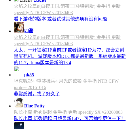
火焰之纹章if(白夜王国/暗夜王国/特别版) 金手指 更新
speedfly NTR CFW v20180403
看下游戏的版本 或者试试其他选项有没有问题
四酱
火焰之纹章if(白夜王国/暗夜王国/特别版) 金手指 更新
speedfly NTR CFW v20180403
太太，一开锁定HP当前HP或者锁定HP为77，都会立刻
黑屏死机。 游戏版本和DLC都是最新版。系统版本最新
的11.7，luma版本最新的13.4
pk85
坦克戰記4 /重裝機兵4 月光的歌姬 金手指 NTR CFW
ioritree 20161016
非常感谢，找了好久了
Blue Fatty
队长小翼 新秀崛起 金手指 更新 speedfly SX v20260803
队长小翼 新秀崛起 日版最新1.47，可否抽空更信一下？