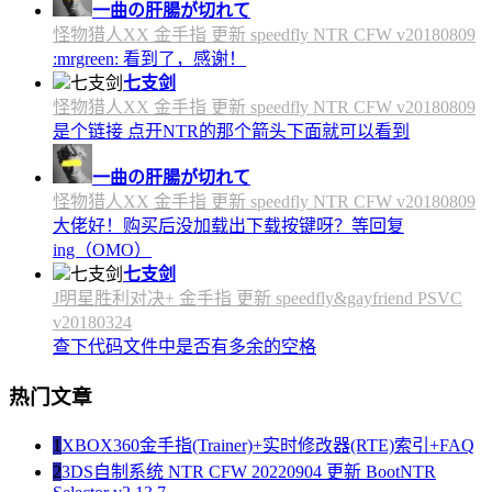
一曲の肝腸が切れて
怪物猎人XX 金手指 更新 speedfly NTR CFW v20180809
:mrgreen: 看到了，感谢！
七支剑
怪物猎人XX 金手指 更新 speedfly NTR CFW v20180809
是个链接 点开NTR的那个箭头下面就可以看到
一曲の肝腸が切れて
怪物猎人XX 金手指 更新 speedfly NTR CFW v20180809
大佬好！购买后没加载出下载按键呀？等回复
ing（OMO）
七支剑
J明星胜利对决+ 金手指 更新 speedfly&gayfriend PSVC
v20180324
查下代码文件中是否有多余的空格
热门文章
1
XBOX360金手指(Trainer)+实时修改器(RTE)索引+FAQ
2
3DS自制系统 NTR CFW 20220904 更新 BootNTR