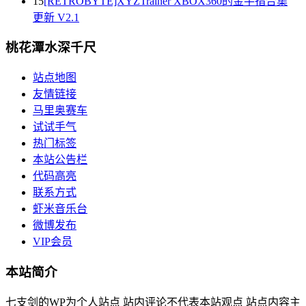
15
[RETROBYTE]XYZTrainer XBOX360的金手指合集
更新 V2.1
桃花潭水深千尺
站点地图
友情链接
马里奥赛车
试试手气
热门标签
本站公告栏
代码高亮
联系方式
虾米音乐台
微博发布
VIP会员
本站简介
七支剑的WP为个人站点 站内评论不代表本站观点 站点内容主