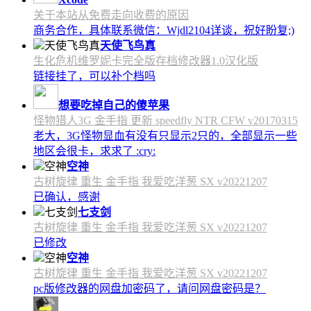
关于本站从免费走向收费的原因
商务合作，具体联系微信：Wjdl2104详谈，祝好盼复;)
天使飞鸟真
生化危机维罗妮卡完全版存档修改器1.0汉化版
链接挂了，可以补个档吗
想要吃掉自己的傻苹果
怪物猎人3G 金手指 更新 speedfly NTR CFW v20170315
老大，3G怪物显血有没有只显示2只的，全部显示一些
地区会很卡，求求了 :cry:
空神
古树旋律 重生 金手指 我爱吃洋葱 SX v20221207
已确认，感谢
七支剑
古树旋律 重生 金手指 我爱吃洋葱 SX v20221207
已修改
空神
古树旋律 重生 金手指 我爱吃洋葱 SX v20221207
pc版修改器的网盘加密码了，请问网盘密码是？