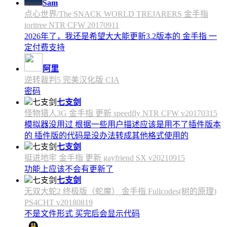
Sam
点心世界/The SNACK WORLD TREJARERS 金手指
ioritree NTR CFW 20170911
2026年了，我还是希望大大能更新3.2版本的 金手指 一
定付费支持
阿里
逆转裁判5 完美汉化版 CIA
密码
七支剑
怪物猎人3G 金手指 更新 speedfly NTR CFW v20170315
模拟器没用过 根据一些用户描述应该是用不了插件版本
的 插件版的代码是没办法转成其他格式使用的
七支剑
挺进地牢 金手指 更新 gayfriend SX v20210915
功能上应该不会有更新了
七支剑
无双大蛇2 终极版（蛇魔） 金手指 Fullcodes(树的原理)
PS4CHT v20180819
不是文件形式 买完后会显示代码