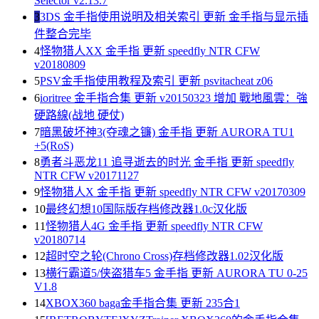
Selector v2.13.7
3
3DS 金手指使用说明及相关索引 更新 金手指与显示插
件整合完毕
4
怪物猎人XX 金手指 更新 speedfly NTR CFW
v20180809
5
PSV金手指使用教程及索引 更新 psvitacheat z06
6
ioritree 金手指合集 更新 v20150323 增加 戰地風雲：強
硬路線(战地 硬仗)
7
暗黑破坏神3(夺魂之镰) 金手指 更新 AURORA TU1
+5(RoS)
8
勇者斗恶龙11 追寻逝去的时光 金手指 更新 speedfly
NTR CFW v20171127
9
怪物猎人X 金手指 更新 speedfly NTR CFW v20170309
10
最终幻想10国际版存档修改器1.0c汉化版
11
怪物猎人4G 金手指 更新 speedfly NTR CFW
v20180714
12
超时空之轮(Chrono Cross)存档修改器1.02汉化版
13
横行霸道5/侠盗猎车5 金手指 更新 AURORA TU 0-25
V1.8
14
XBOX360 baga金手指合集 更新 235合1