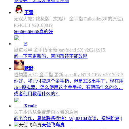
我买完了怎么发没有文件啊
王雷
无双大蛇2 终极版（蛇魔） 金手指 Fullcodes(树的原理)
PS4CHT v20180819
66666666666真的好
E
挺进地牢 金手指 更新 gayfriend SX v20210915
问一下有更新吗，帝国币还不能改吗
默默
怪物猎人3G 金手指 更新 speedfly NTR CFW v20170315
你好，我已付款这个金手指，但是3DS出手了，现在用
ctria模拟器，怎么使用这个金手指，有明码什么的么，
或者使用教程什么的？
Xcode
关于本站从免费走向收费的原因
商务合作，具体联系微信：Wjdl2104详谈，祝好盼复;)
天使飞鸟真