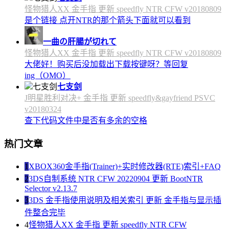
怪物猎人XX 金手指 更新 speedfly NTR CFW v20180809
是个链接 点开NTR的那个箭头下面就可以看到
一曲の肝腸が切れて
怪物猎人XX 金手指 更新 speedfly NTR CFW v20180809
大佬好！购买后没加载出下载按键呀？等回复
ing（OMO）
七支剑
J明星胜利对决+ 金手指 更新 speedfly&gayfriend PSVC
v20180324
查下代码文件中是否有多余的空格
热门文章
1
XBOX360金手指(Trainer)+实时修改器(RTE)索引+FAQ
2
3DS自制系统 NTR CFW 20220904 更新 BootNTR
Selector v2.13.7
3
3DS 金手指使用说明及相关索引 更新 金手指与显示插
件整合完毕
4
怪物猎人XX 金手指 更新 speedfly NTR CFW