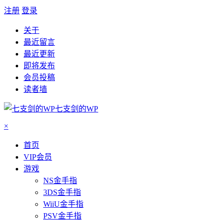
注册
登录
关于
最近留言
最近更新
即将发布
会员投稿
读者墙
七支剑的WP
×
首页
VIP会员
游戏
NS金手指
3DS金手指
WiiU金手指
PSV金手指