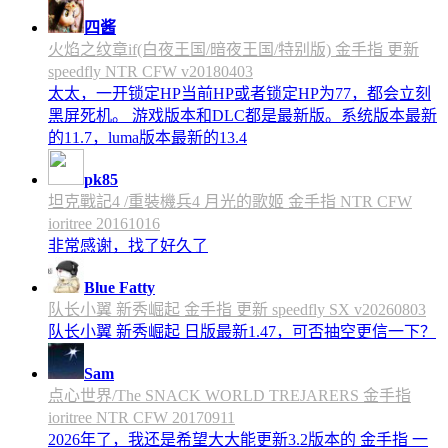
四酱
火焰之纹章if(白夜王国/暗夜王国/特别版) 金手指 更新
speedfly NTR CFW v20180403
太太，一开锁定HP当前HP或者锁定HP为77，都会立刻
黑屏死机。 游戏版本和DLC都是最新版。系统版本最新
的11.7，luma版本最新的13.4
pk85
坦克戰記4 /重裝機兵4 月光的歌姬 金手指 NTR CFW
ioritree 20161016
非常感谢，找了好久了
Blue Fatty
队长小翼 新秀崛起 金手指 更新 speedfly SX v20260803
队长小翼 新秀崛起 日版最新1.47，可否抽空更信一下？
Sam
点心世界/The SNACK WORLD TREJARERS 金手指
ioritree NTR CFW 20170911
2026年了，我还是希望大大能更新3.2版本的 金手指 一