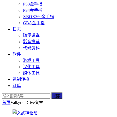
PS3金手指
PS4金手指
XBOX360金手指
GBA金手指
日志
随便说说
影音推荐
代码资料
软件
游戏工具
汉化工具
媒体工具
进制转换
订单
搜索
首页
Valkyrie Drive
文章