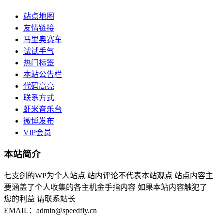
站点地图
友情链接
马里奥赛车
试试手气
热门标签
本站公告栏
代码高亮
联系方式
虾米音乐台
微博发布
VIP会员
本站简介
七支剑的WP为个人站点 站内评论不代表本站观点 站点内容主
要涵盖了个人收集的各主机金手指内容 如果本站内容触犯了
您的利益 请联系站长
EMAIL：admin@speedfly.cn