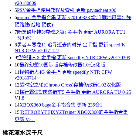
v20180809
5
PSV金手指使用教程及索引 更新 psvitacheat z06
6
ioritree 金手指合集 更新 v20150323 增加 戰地風雲：強
硬路線(战地 硬仗)
7
暗黑破坏神3(夺魂之镰) 金手指 更新 AURORA TU1
+5(RoS)
8
勇者斗恶龙11 追寻逝去的时光 金手指 更新 speedfly
NTR CFW v20171127
9
怪物猎人X 金手指 更新 speedfly NTR CFW v20170309
10
最终幻想10国际版存档修改器1.0c汉化版
11
怪物猎人4G 金手指 更新 speedfly NTR CFW
v20180714
12
超时空之轮(Chrono Cross)存档修改器1.02汉化版
13
横行霸道5/侠盗猎车5 金手指 更新 AURORA TU 0-25
V1.8
14
XBOX360 baga金手指合集 更新 235合1
15
[RETROBYTE]XYZTrainer XBOX360的金手指合集
更新 V2.1
桃花潭水深千尺