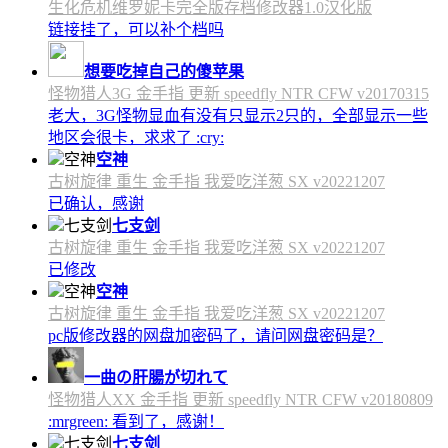
生化危机维罗妮卡完全版存档修改器1.0汉化版
链接挂了，可以补个档吗
想要吃掉自己的傻苹果
怪物猎人3G 金手指 更新 speedfly NTR CFW v20170315
老大，3G怪物显血有没有只显示2只的，全部显示一些
地区会很卡，求求了 :cry:
空神
古树旋律 重生 金手指 我爱吃洋葱 SX v20221207
已确认，感谢
七支剑
古树旋律 重生 金手指 我爱吃洋葱 SX v20221207
已修改
空神
古树旋律 重生 金手指 我爱吃洋葱 SX v20221207
pc版修改器的网盘加密码了，请问网盘密码是？
一曲の肝腸が切れて
怪物猎人XX 金手指 更新 speedfly NTR CFW v20180809
:mrgreen: 看到了，感谢！
七支剑