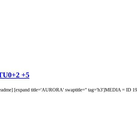
0+2 +5
] [expand title='AURORA' swaptitle='' tag='h3']MEDIA = ID 19