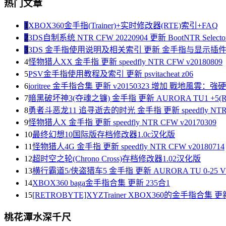
热门文章
1
XBOX360金手指(Trainer)+实时修改器(RTE)索引+FAQ
2
3DS自制系统 NTR CFW 20220904 更新 BootNTR Selector 
3
3DS 金手指使用说明及相关索引 更新 金手指与显示插
4
怪物猎人XX 金手指 更新 speedfly NTR CFW v20180809
5
PSV金手指使用教程及索引 更新 psvitacheat z06
6
ioritree 金手指合集 更新 v20150323 增加 戰地風雲：
7
暗黑破坏神3(夺魂之镰) 金手指 更新 AURORA TU1 +5(R
8
勇者斗恶龙11 追寻逝去的时光 金手指 更新 speedfly NTR C
9
怪物猎人X 金手指 更新 speedfly NTR CFW v20170309
10
最终幻想10国际版存档修改器1.0c汉化版
11
怪物猎人4G 金手指 更新 speedfly NTR CFW v20180714
12
超时空之轮(Chrono Cross)存档修改器1.02汉化版
13
横行霸道5/侠盗猎车5 金手指 更新 AURORA TU 0-25 V1
14
XBOX360 baga金手指合集 更新 235合1
15
[RETROBYTE]XYZTrainer XBOX360的金手指合集 更新
桃花潭水深千尺