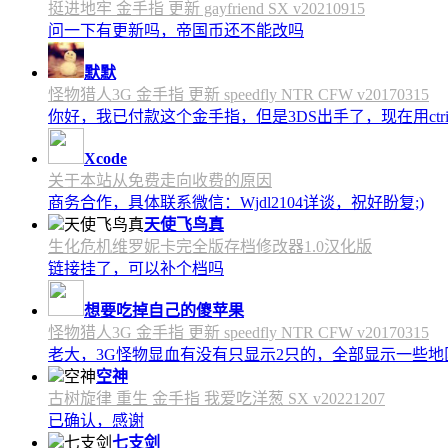
挺进地牢 金手指 更新 gayfriend SX v20210915
问一下有更新吗，帝国币还不能改吗
默默
怪物猎人3G 金手指 更新 speedfly NTR CFW v20170315
你好，我已付款这个金手指，但是3DS出手了，现在用c
Xcode
关于本站从免费走向收费的原因
商务合作，具体联系微信：Wjdl2104详谈，祝好盼复;)
天使飞鸟真
生化危机维罗妮卡完全版存档修改器1.0汉化版
链接挂了，可以补个档吗
想要吃掉自己的傻苹果
怪物猎人3G 金手指 更新 speedfly NTR CFW v20170315
老大，3G怪物显血有没有只显示2只的，全部显示一些地区会
空神
古树旋律 重生 金手指 我爱吃洋葱 SX v20221207
已确认，感谢
七支剑