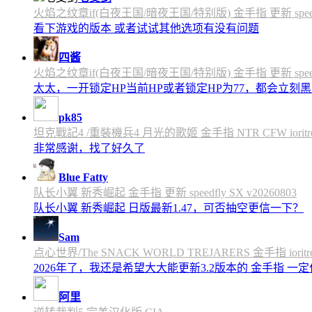
火焰之纹章if(白夜王国/暗夜王国/特别版) 金手指 更新 speedfly
看下游戏的版本 或者试试其他选项有没有问题
四酱
火焰之纹章if(白夜王国/暗夜王国/特别版) 金手指 更新 speedfly
太太，一开锁定HP当前HP或者锁定HP为77，都会立刻黑屏
pk85
坦克戰記4 /重裝機兵4 月光的歌姬 金手指 NTR CFW ioritree 
非常感谢，找了好久了
Blue Fatty
队长小翼 新秀崛起 金手指 更新 speedfly SX v20260803
队长小翼 新秀崛起 日版最新1.47，可否抽空更信一下？
Sam
点心世界/The SNACK WORLD TREJARERS 金手指 ioritree
2026年了，我还是希望大大能更新3.2版本的 金手指 一
阿里