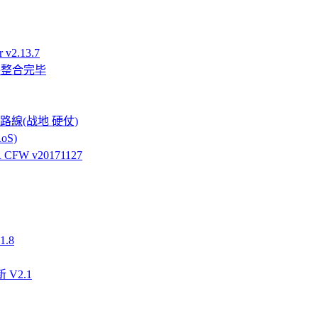
v2.13.7
件整合完毕
強硬路線(战地 硬仗)
oS)
FW v20171127
.8
 V2.1