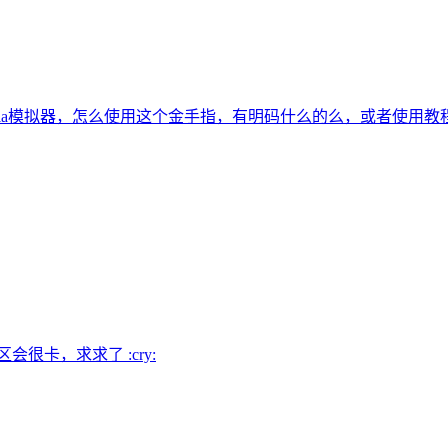
tria模拟器，怎么使用这个金手指，有明码什么的么，或者使用教
很卡，求求了 :cry: