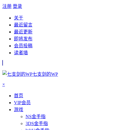
注册
登录
关于
最近留言
最近更新
即将发布
会员投稿
读者墙
七支剑的WP
×
首页
VIP会员
游戏
NS金手指
3DS金手指