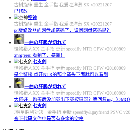
古树旋律 重生 金手指 我爱吃洋葱 SX v20221207
已修改
空神
古树旋律 重生 金手指 我爱吃洋葱 SX v20221207
pc版修改器的网盘加密码了，请问网盘密码是？
一曲の肝腸が切れて
怪物猎人XX 金手指 更新 speedfly NTR CFW v20180809
:mrgreen: 看到了，感谢！
七支剑
怪物猎人XX 金手指 更新 speedfly NTR CFW v20180809
是个链接 点开NTR的那个箭头下面就可以看到
一曲の肝腸が切れて
怪物猎人XX 金手指 更新 speedfly NTR CFW v20180809
大佬好！购买后没加载出下载按键呀？等回复ing（OMO
七支剑
J明星胜利对决+ 金手指 更新 speedfly&gayfriend PSVC v20
查下代码文件中是否有多余的空格