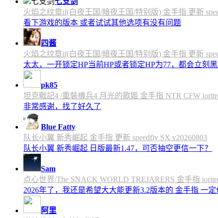
七支剑
火焰之纹章if(白夜王国/暗夜王国/特别版) 金手指 更新 speedfly
看下游戏的版本 或者试试其他选项有没有问题
四酱
火焰之纹章if(白夜王国/暗夜王国/特别版) 金手指 更新 speedfly
太太，一开锁定HP当前HP或者锁定HP为77，都会立刻黑屏
pk85
坦克戰記4 /重裝機兵4 月光的歌姬 金手指 NTR CFW ioritree 
非常感谢，找了好久了
Blue Fatty
队长小翼 新秀崛起 金手指 更新 speedfly SX v20260803
队长小翼 新秀崛起 日版最新1.47，可否抽空更信一下？
Sam
点心世界/The SNACK WORLD TREJARERS 金手指 ioritree
2026年了，我还是希望大大能更新3.2版本的 金手指 一
阿里