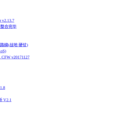
v2.13.7
件整合完毕
強硬路線(战地 硬仗)
oS)
FW v20171127
.8
 V2.1