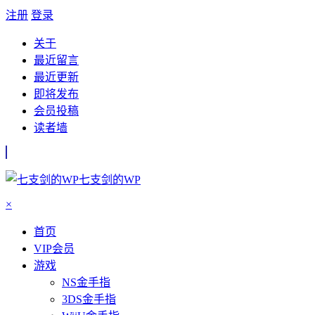
注册
登录
关于
最近留言
最近更新
即将发布
会员投稿
读者墙
七支剑的WP
×
首页
VIP会员
游戏
NS金手指
3DS金手指