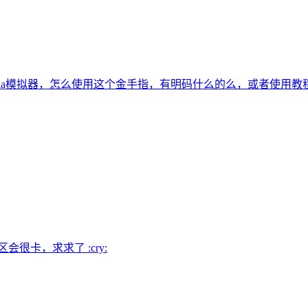
tria模拟器，怎么使用这个金手指，有明码什么的么，或者使用教
很卡，求求了 :cry: