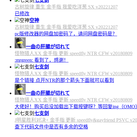
七支剑
古树旋律 重生 金手指 我爱吃洋葱 SX v20221207
已修改
空神
古树旋律 重生 金手指 我爱吃洋葱 SX v20221207
pc版修改器的网盘加密码了，请问网盘密码是？
一曲の肝腸が切れて
怪物猎人XX 金手指 更新 speedfly NTR CFW v20180809
:mrgreen: 看到了，感谢！
七支剑
怪物猎人XX 金手指 更新 speedfly NTR CFW v20180809
是个链接 点开NTR的那个箭头下面就可以看到
一曲の肝腸が切れて
怪物猎人XX 金手指 更新 speedfly NTR CFW v20180809
大佬好！购买后没加载出下载按键呀？等回复ing（OMO
七支剑
J明星胜利对决+ 金手指 更新 speedfly&gayfriend PSVC v20
查下代码文件中是否有多余的空格