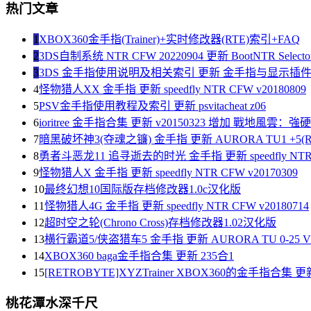
热门文章
1
XBOX360金手指(Trainer)+实时修改器(RTE)索引+FAQ
2
3DS自制系统 NTR CFW 20220904 更新 BootNTR Selector 
3
3DS 金手指使用说明及相关索引 更新 金手指与显示插
4
怪物猎人XX 金手指 更新 speedfly NTR CFW v20180809
5
PSV金手指使用教程及索引 更新 psvitacheat z06
6
ioritree 金手指合集 更新 v20150323 增加 戰地風雲：
7
暗黑破坏神3(夺魂之镰) 金手指 更新 AURORA TU1 +5(R
8
勇者斗恶龙11 追寻逝去的时光 金手指 更新 speedfly NTR C
9
怪物猎人X 金手指 更新 speedfly NTR CFW v20170309
10
最终幻想10国际版存档修改器1.0c汉化版
11
怪物猎人4G 金手指 更新 speedfly NTR CFW v20180714
12
超时空之轮(Chrono Cross)存档修改器1.02汉化版
13
横行霸道5/侠盗猎车5 金手指 更新 AURORA TU 0-25 V1
14
XBOX360 baga金手指合集 更新 235合1
15
[RETROBYTE]XYZTrainer XBOX360的金手指合集 更新
桃花潭水深千尺