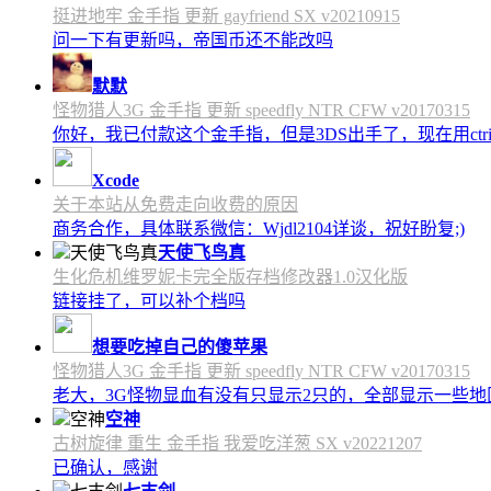
挺进地牢 金手指 更新 gayfriend SX v20210915
问一下有更新吗，帝国币还不能改吗
默默
怪物猎人3G 金手指 更新 speedfly NTR CFW v20170315
你好，我已付款这个金手指，但是3DS出手了，现在用c
Xcode
关于本站从免费走向收费的原因
商务合作，具体联系微信：Wjdl2104详谈，祝好盼复;)
天使飞鸟真
生化危机维罗妮卡完全版存档修改器1.0汉化版
链接挂了，可以补个档吗
想要吃掉自己的傻苹果
怪物猎人3G 金手指 更新 speedfly NTR CFW v20170315
老大，3G怪物显血有没有只显示2只的，全部显示一些地区会
空神
古树旋律 重生 金手指 我爱吃洋葱 SX v20221207
已确认，感谢