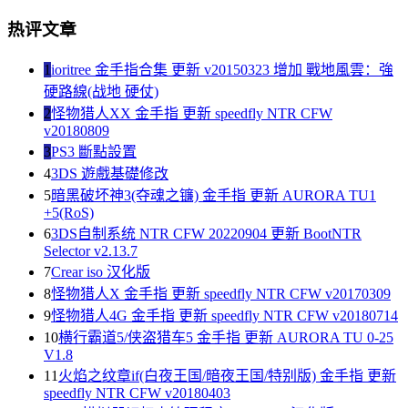
热评文章
1
ioritree 金手指合集 更新 v20150323 增加 戰地風雲：強
硬路線(战地 硬仗)
2
怪物猎人XX 金手指 更新 speedfly NTR CFW
v20180809
3
PS3 斷點設置
4
3DS 遊戲基礎修改
5
暗黑破坏神3(夺魂之镰) 金手指 更新 AURORA TU1
+5(RoS)
6
3DS自制系统 NTR CFW 20220904 更新 BootNTR
Selector v2.13.7
7
Crear iso 汉化版
8
怪物猎人X 金手指 更新 speedfly NTR CFW v20170309
9
怪物猎人4G 金手指 更新 speedfly NTR CFW v20180714
10
横行霸道5/侠盗猎车5 金手指 更新 AURORA TU 0-25
V1.8
11
火焰之纹章if(白夜王国/暗夜王国/特别版) 金手指 更新
speedfly NTR CFW v20180403