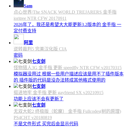
Sam
点心世界/The SNACK WORLD TREJARERS 金手指
ioritree NTR CFW 20170911
2026年了，我还是希望大大能更新3.2版本的 金手指 一
定付费支持
阿里
逆转裁判5 完美汉化版 CIA
密码
七支剑
怪物猎人3G 金手指 更新 speedfly NTR CFW v20170315
模拟器没用过 根据一些用户描述应该是用不了插件版本
的 插件版的代码是没办法转成其他格式使用的
七支剑
挺进地牢 金手指 更新 gayfriend SX v20210915
功能上应该不会有更新了
七支剑
无双大蛇2 终极版（蛇魔） 金手指 Fullcodes(树的原理)
PS4CHT v20180819
不是文件形式 买完后会显示代码