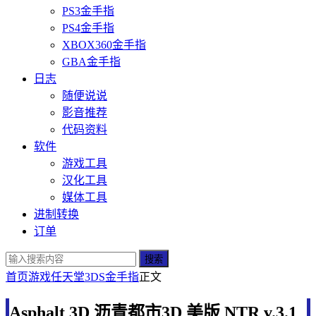
PS3金手指
PS4金手指
XBOX360金手指
GBA金手指
日志
随便说说
影音推荐
代码资料
软件
游戏工具
汉化工具
媒体工具
进制转换
订单
搜索
首页
游戏
任天堂
3DS金手指
正文
Asphalt 3D 沥青都市3D 美版 NTR v.3.1