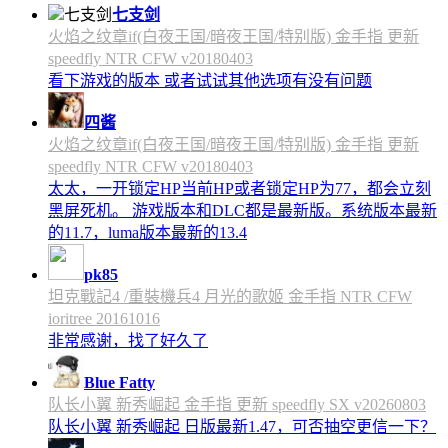
七支剑
火焰之纹章if(白夜王国/暗夜王国/特别版) 金手指 更新
speedfly NTR CFW v20180403
看下游戏的版本 或者试试其他选项有没有问题
四酱
火焰之纹章if(白夜王国/暗夜王国/特别版) 金手指 更新
speedfly NTR CFW v20180403
太太，一开锁定HP当前HP或者锁定HP为77，都会立刻
黑屏死机。 游戏版本和DLC都是最新版。系统版本最新
的11.7，luma版本最新的13.4
pk85
坦克戰記4 /重裝機兵4 月光的歌姬 金手指 NTR CFW
ioritree 20161016
非常感谢，找了好久了
Blue Fatty
队长小翼 新秀崛起 金手指 更新 speedfly SX v20260803
队长小翼 新秀崛起 日版最新1.47，可否抽空更信一下？