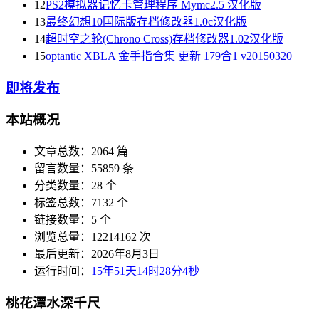
12
PS2模拟器记忆卡管理程序 Mymc2.5 汉化版
13
最终幻想10国际版存档修改器1.0c汉化版
14
超时空之轮(Chrono Cross)存档修改器1.02汉化版
15
optantic XBLA 金手指合集 更新 179合1 v20150320
即将发布
本站概况
文章总数：2064 篇
留言数量：55859 条
分类数量：28 个
标签总数：7132 个
链接数量：5 个
浏览总量：12214162 次
最后更新：2026年8月3日
运行时间：
15年51天14时28分5秒
桃花潭水深千尺