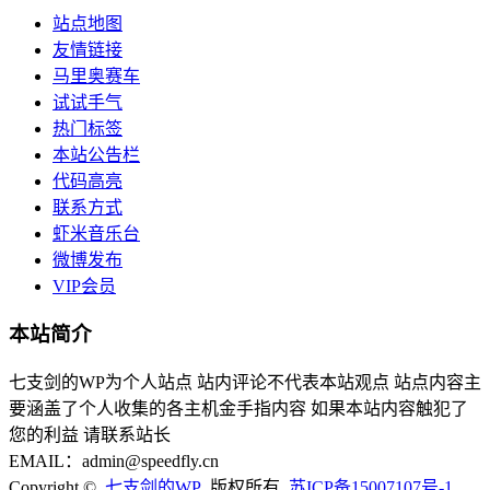
站点地图
友情链接
马里奥赛车
试试手气
热门标签
本站公告栏
代码高亮
联系方式
虾米音乐台
微博发布
VIP会员
本站简介
七支剑的WP为个人站点 站内评论不代表本站观点 站点内容主
要涵盖了个人收集的各主机金手指内容 如果本站内容触犯了
您的利益 请联系站长
EMAIL：admin@speedfly.cn
Copyright ©
七支剑的WP
版权所有.
苏ICP备15007107号-1