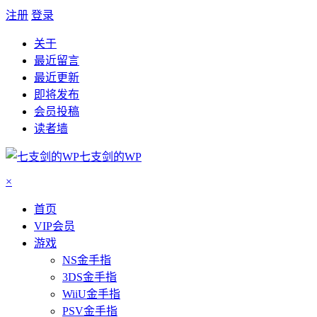
注册
登录
关于
最近留言
最近更新
即将发布
会员投稿
读者墙
七支剑的WP
×
首页
VIP会员
游戏
NS金手指
3DS金手指
WiiU金手指
PSV金手指