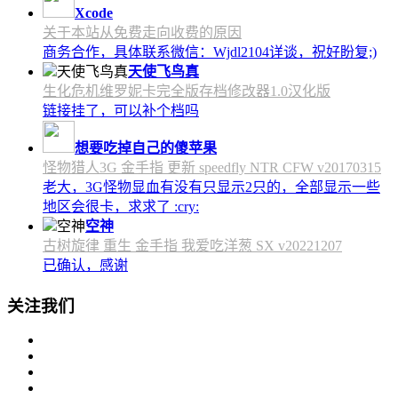
Xcode
关于本站从免费走向收费的原因
商务合作，具体联系微信：Wjdl2104详谈，祝好盼复;)
天使飞鸟真
生化危机维罗妮卡完全版存档修改器1.0汉化版
链接挂了，可以补个档吗
想要吃掉自己的傻苹果
怪物猎人3G 金手指 更新 speedfly NTR CFW v20170315
老大，3G怪物显血有没有只显示2只的，全部显示一些
地区会很卡，求求了 :cry:
空神
古树旋律 重生 金手指 我爱吃洋葱 SX v20221207
已确认，感谢
关注我们