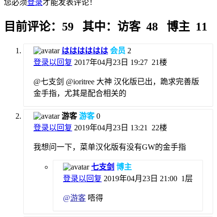
您必须
登录
才能发表评论！
目前评论：59 其中：访客 48 博主 11
はははははは
会员
2
登录以回复
2017年04月23日 19:27
21楼
@七支剑 @ioritree 大神 汉化版已出，跪求完善版
金手指，尤其是配合相关的
游客
游客
0
登录以回复
2019年04月23日 13:21
22楼
我想问一下，菜单汉化版有没有GW的金手指
七支剑
博主
登录以回复
2019年04月23日 21:00
1层
@
游客
唔得