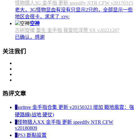
怪物猎人3G 金手指 更新 speedfly NTR CFW v20170315
老大，3G怪物显血有没有只显示2只的，全部显示一些
地区会很卡，求求了 :cry:
空神
古树旋律 重生 金手指 我爱吃洋葱 SX v20221207
已确认，感谢
关注我们
热评文章
1
ioritree 金手指合集 更新 v20150323 增加 戰地風雲：強
硬路線(战地 硬仗)
2
怪物猎人XX 金手指 更新 speedfly NTR CFW
v20180809
3
PS3 斷點設置