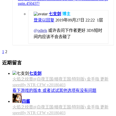
ugin.450437/
七支剑
博主
登录以回复
2019年09月27日 22:22
1层
@
odiels
或许去问下作者更好 3DS短时
间内应该不会去碰了
1
2
近期留言
七支剑
火焰之纹章if(白夜王国/暗夜王国/特别版) 金手指 更新
speedfly NTR CFW v20180403
看下游戏的版本 或者试试其他选项有没有问题
四酱
火焰之纹章if(白夜王国/暗夜王国/特别版) 金手指 更新
speedfly NTR CFW v20180403