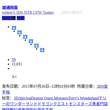
城通网盘
ioritree's 3DS NTR CFW Trainer
[2015-08-07]
赞
81
赏
分享
59
11,011
A+
发布日期：2015年07月26日--12时02分03秒 所属分类：
3DS金
手指
标签：
3D
3ds
cjeat
Dragon Quest Monsters
Terry's Wonderland
テリ
ーのワンダーランド
ドラゴンクエストモンスターズ
勇者鬥惡
龍
怪獸仙境
泰瑞的仙境
金手指