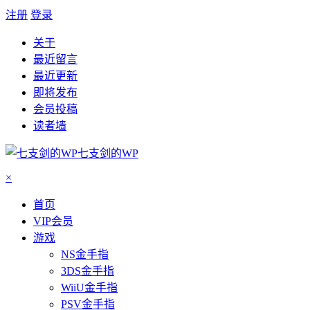
注册
登录
关于
最近留言
最近更新
即将发布
会员投稿
读者墙
七支剑的WP
×
首页
VIP会员
游戏
NS金手指
3DS金手指
WiiU金手指
PSV金手指