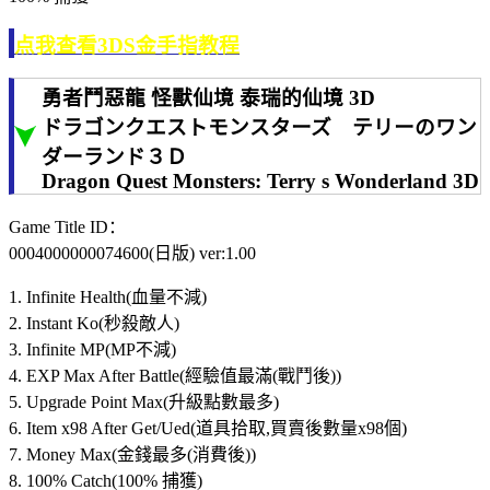
点我查看3DS金手指教程
勇者鬥惡龍 怪獸仙境 泰瑞的仙境 3D
ドラゴンクエストモンスターズ テリーのワン
ダーランド３Ｄ
Dragon Quest Monsters: Terry s Wonderland 3D
Game Title ID：
0004000000074600(日版) ver:1.00
1. Infinite Health(血量不減)
2. Instant Ko(秒殺敵人)
3. Infinite MP(MP不減)
4. EXP Max After Battle(經驗值最滿(戰鬥後))
5. Upgrade Point Max(升級點數最多)
6. Item x98 After Get/Ued(道具拾取,買賣後數量x98個)
7. Money Max(金錢最多(消費後))
8. 100% Catch(100% 捕獲)