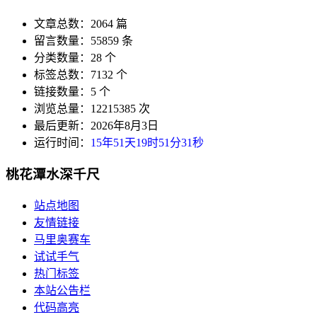
文章总数：2064 篇
留言数量：55859 条
分类数量：28 个
标签总数：7132 个
链接数量：5 个
浏览总量：12215385 次
最后更新：2026年8月3日
运行时间：
15年51天19时51分31秒
桃花潭水深千尺
站点地图
友情链接
马里奥赛车
试试手气
热门标签
本站公告栏
代码高亮