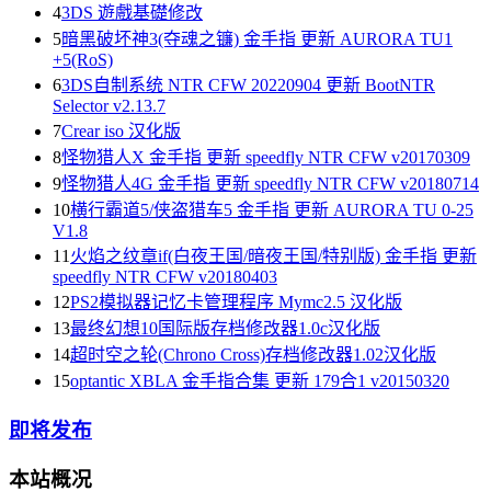
4
3DS 遊戲基礎修改
5
暗黑破坏神3(夺魂之镰) 金手指 更新 AURORA TU1
+5(RoS)
6
3DS自制系统 NTR CFW 20220904 更新 BootNTR
Selector v2.13.7
7
Crear iso 汉化版
8
怪物猎人X 金手指 更新 speedfly NTR CFW v20170309
9
怪物猎人4G 金手指 更新 speedfly NTR CFW v20180714
10
横行霸道5/侠盗猎车5 金手指 更新 AURORA TU 0-25
V1.8
11
火焰之纹章if(白夜王国/暗夜王国/特别版) 金手指 更新
speedfly NTR CFW v20180403
12
PS2模拟器记忆卡管理程序 Mymc2.5 汉化版
13
最终幻想10国际版存档修改器1.0c汉化版
14
超时空之轮(Chrono Cross)存档修改器1.02汉化版
15
optantic XBLA 金手指合集 更新 179合1 v20150320
即将发布
本站概况