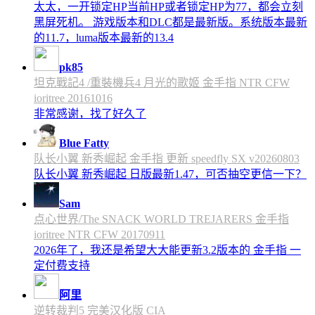
太太，一开锁定HP当前HP或者锁定HP为77，都会立刻
黑屏死机。 游戏版本和DLC都是最新版。系统版本最新
的11.7，luma版本最新的13.4
pk85
坦克戰記4 /重裝機兵4 月光的歌姬 金手指 NTR CFW
ioritree 20161016
非常感谢，找了好久了
Blue Fatty
队长小翼 新秀崛起 金手指 更新 speedfly SX v20260803
队长小翼 新秀崛起 日版最新1.47，可否抽空更信一下？
Sam
点心世界/The SNACK WORLD TREJARERS 金手指
ioritree NTR CFW 20170911
2026年了，我还是希望大大能更新3.2版本的 金手指 一
定付费支持
阿里
逆转裁判5 完美汉化版 CIA