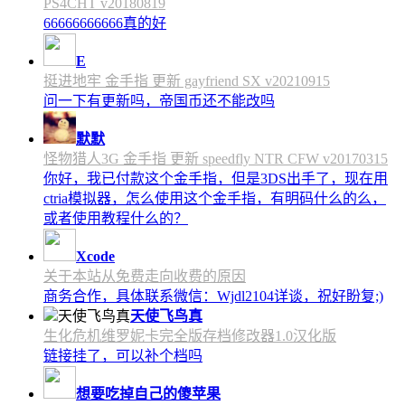
PS4CHT v20180819
66666666666真的好
E
挺进地牢 金手指 更新 gayfriend SX v20210915
问一下有更新吗，帝国币还不能改吗
默默
怪物猎人3G 金手指 更新 speedfly NTR CFW v20170315
你好，我已付款这个金手指，但是3DS出手了，现在用
ctria模拟器，怎么使用这个金手指，有明码什么的么，
或者使用教程什么的？
Xcode
关于本站从免费走向收费的原因
商务合作，具体联系微信：Wjdl2104详谈，祝好盼复;)
天使飞鸟真
生化危机维罗妮卡完全版存档修改器1.0汉化版
链接挂了，可以补个档吗
想要吃掉自己的傻苹果