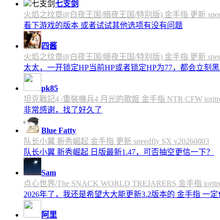
七支剑
火焰之纹章if(白夜王国/暗夜王国/特别版) 金手指 更新 speedfly
看下游戏的版本 或者试试其他选项有没有问题
四酱
火焰之纹章if(白夜王国/暗夜王国/特别版) 金手指 更新 speedfly
太太，一开锁定HP当前HP或者锁定HP为77，都会立刻黑屏
pk85
坦克戰記4 /重裝機兵4 月光的歌姬 金手指 NTR CFW ioritree 
非常感谢，找了好久了
Blue Fatty
队长小翼 新秀崛起 金手指 更新 speedfly SX v20260803
队长小翼 新秀崛起 日版最新1.47，可否抽空更信一下？
Sam
点心世界/The SNACK WORLD TREJARERS 金手指 ioritree
2026年了，我还是希望大大能更新3.2版本的 金手指 一
阿里