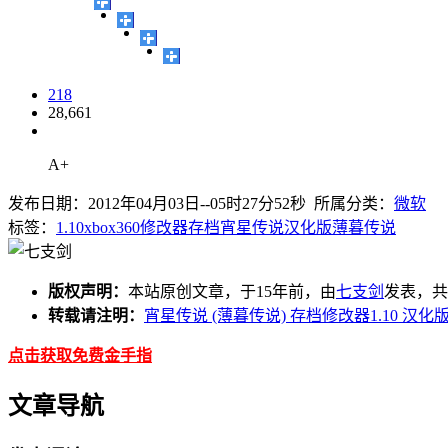
218
28,661
A+
发布日期：2012年04月03日--05时27分52秒 所属分类：
微软
标签：
1.10
xbox360
修改器
存档
宵星传说
汉化版
薄暮传说
版权声明：
本站原创文章，于15年前，由
七支剑
发表，共 
转载请注明：
宵星传说 (薄暮传说) 存档修改器1.10 汉化版
点击获取免费金手指
文章导航