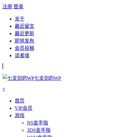
注册
登录
关于
最近留言
最近更新
即将发布
会员投稿
读者墙
七支剑的WP
×
首页
VIP会员
游戏
NS金手指
3DS金手指