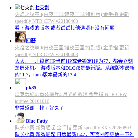
七支剑
火焰之纹章if(白夜王国/暗夜王国/特别版) 金手指 更新
speedfly NTR CFW v20180403
看下游戏的版本 或者试试其他选项有没有问题
四酱
火焰之纹章if(白夜王国/暗夜王国/特别版) 金手指 更新
speedfly NTR CFW v20180403
太太，一开锁定HP当前HP或者锁定HP为77，都会立刻
黑屏死机。 游戏版本和DLC都是最新版。系统版本最新
的11.7，luma版本最新的13.4
pk85
坦克戰記4 /重裝機兵4 月光的歌姬 金手指 NTR CFW
ioritree 20161016
非常感谢，找了好久了
Blue Fatty
队长小翼 新秀崛起 金手指 更新 speedfly SX v20260803
队长小翼 新秀崛起 日版最新1.47，可否抽空更信一下？