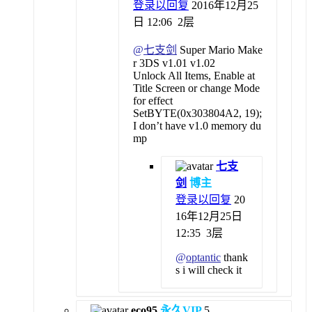
登录以回复
2016年12月25
日 12:06
2层
@
七支剑
Super Mario Make
r 3DS v1.01 v1.02
Unlock All Items, Enable at
Title Screen or change Mode
for effect
SetBYTE(0x303804A2, 19);
I don’t have v1.0 memory du
mp
七支
剑
博主
登录以回复
20
16年12月25日
12:35
3层
@
optantic
thank
s i will check it
eco95
永久VIP
5