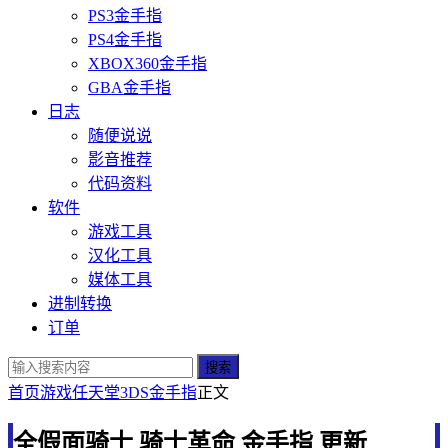
PS3金手指
PS4金手指
XBOX360金手指
GBA金手指
日志
随便说说
影音推荐
代码资料
软件
游戏工具
汉化工具
媒体工具
进制转换
订单
搜索
首页
游戏
任天堂
3DS金手指
正文
全假面骑士 骑士革命 金手指 更新