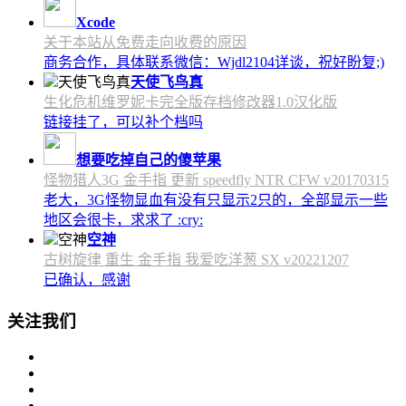
Xcode
关于本站从免费走向收费的原因
商务合作，具体联系微信：Wjdl2104详谈，祝好盼复;)
天使飞鸟真
生化危机维罗妮卡完全版存档修改器1.0汉化版
链接挂了，可以补个档吗
想要吃掉自己的傻苹果
怪物猎人3G 金手指 更新 speedfly NTR CFW v20170315
老大，3G怪物显血有没有只显示2只的，全部显示一些
地区会很卡，求求了 :cry:
空神
古树旋律 重生 金手指 我爱吃洋葱 SX v20221207
已确认，感谢
关注我们