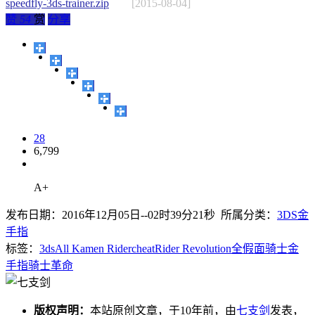
speedfly-3ds-trainer.zip
[2015-08-04]
赞
54
赏
分享
28
6,799
A+
发布日期：2016年12月05日--02时39分21秒 所属分类：
3DS金
手指
标签：
3ds
All Kamen Rider
cheat
Rider Revolution
全假面骑士
金
手指
骑士革命
版权声明：
本站原创文章，于10年前，由
七支剑
发表，