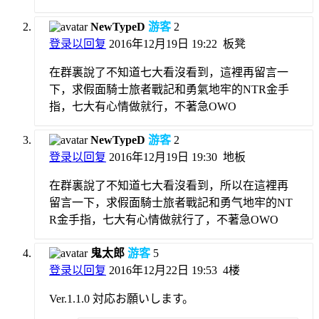
NewTypeD
游客
2
登录以回复
2016年12月19日 19:22
板凳
在群裏說了不知道七大看沒看到，這裡再留言一
下，求假面騎士旅者戰記和勇氣地牢的NTR金手
指，七大有心情做就行，不著急OWO
NewTypeD
游客
2
登录以回复
2016年12月19日 19:30
地板
在群裏說了不知道七大看沒看到，所以在這裡再
留言一下，求假面騎士旅者戰記和勇气地牢的NT
R金手指，七大有心情做就行了，不著急OWO
鬼太郎
游客
5
登录以回复
2016年12月22日 19:53
4楼
Ver.1.1.0 対応お願いします。