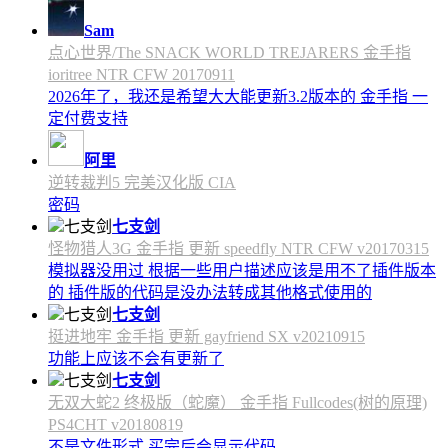
Sam
点心世界/The SNACK WORLD TREJARERS 金手指
ioritree NTR CFW 20170911
2026年了，我还是希望大大能更新3.2版本的 金手指 一
定付费支持
阿里
逆转裁判5 完美汉化版 CIA
密码
七支剑
怪物猎人3G 金手指 更新 speedfly NTR CFW v20170315
模拟器没用过 根据一些用户描述应该是用不了插件版本
的 插件版的代码是没办法转成其他格式使用的
七支剑
挺进地牢 金手指 更新 gayfriend SX v20210915
功能上应该不会有更新了
七支剑
无双大蛇2 终极版（蛇魔） 金手指 Fullcodes(树的原理)
PS4CHT v20180819
不是文件形式 买完后会显示代码