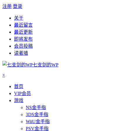
注册
登录
关于
最近留言
最近更新
即将发布
会员投稿
读者墙
七支剑的WP
×
首页
VIP会员
游戏
NS金手指
3DS金手指
WiiU金手指
PSV金手指