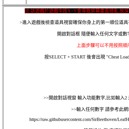
註:該遊戲於遊戲中按X+Y會導致屏幕畫面錯亂,故
>進入遊戲後檢查道具視窗確保你身上的第一順位道具
開啟對話框 隨便輸入任何文字或數
上面步驟可以不用按照順
按SELECT + START 後會出現 "Cheat Loade
>>開啟對話視窗 輸入功能數字,比如輸入2
>>輸入任何數字 請參考此網站
https://raw.githubusercontent.com/SirBeethoven/LeafH