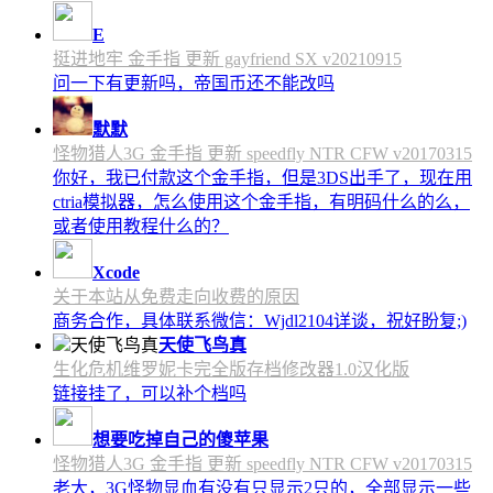
E
挺进地牢 金手指 更新 gayfriend SX v20210915
问一下有更新吗，帝国币还不能改吗
默默
怪物猎人3G 金手指 更新 speedfly NTR CFW v20170315
你好，我已付款这个金手指，但是3DS出手了，现在用
ctria模拟器，怎么使用这个金手指，有明码什么的么，
或者使用教程什么的？
Xcode
关于本站从免费走向收费的原因
商务合作，具体联系微信：Wjdl2104详谈，祝好盼复;)
天使飞鸟真
生化危机维罗妮卡完全版存档修改器1.0汉化版
链接挂了，可以补个档吗
想要吃掉自己的傻苹果
怪物猎人3G 金手指 更新 speedfly NTR CFW v20170315
老大，3G怪物显血有没有只显示2只的，全部显示一些