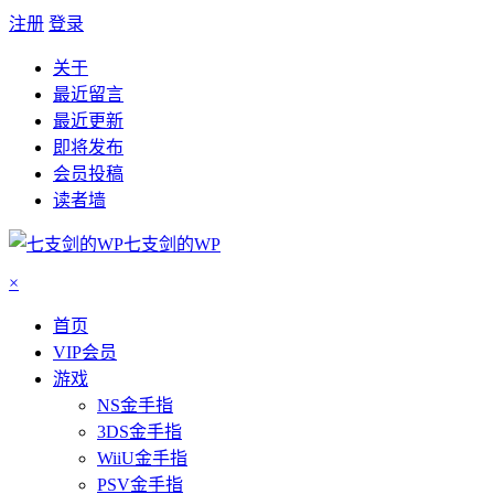
注册
登录
关于
最近留言
最近更新
即将发布
会员投稿
读者墙
七支剑的WP
×
首页
VIP会员
游戏
NS金手指
3DS金手指
WiiU金手指
PSV金手指