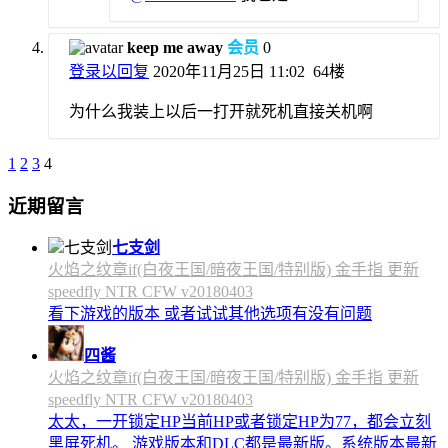
keep me away
会员
0
登录以回复
2020年11月25日 11:02
64楼
为什么我装上以后一打开就死机直接关机啊
1
2
3
4
近期留言
七支剑
火焰之纹章if(白夜王国/暗夜王国/特别版) 金手指 更新
speedfly NTR CFW v20180403
看下游戏的版本 或者试试其他选项有没有问题
四酱
火焰之纹章if(白夜王国/暗夜王国/特别版) 金手指 更新
speedfly NTR CFW v20180403
太太，一开锁定HP当前HP或者锁定HP为77，都会立刻
黑屏死机。 游戏版本和DLC都是最新版。系统版本最新