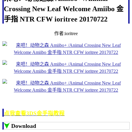
Crossing New Leaf Welcome Amiibo 金
手指 NTR CFW ioritree 20170722
作者:ioritree
点我查看3DS金手指教程
Download