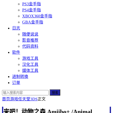
PS3金手指
PS4金手指
XBOX360金手指
GBA金手指
日志
随便说说
影音推荐
代码资料
软件
游戏工具
汉化工具
媒体工具
进制转换
订单
搜索
首页
游戏
任天堂
3DS
正文
来吧！动物之森 Amiibo+ /Animal