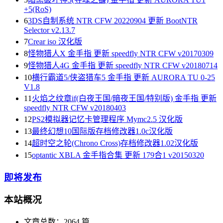
+5(RoS)
6
3DS自制系统 NTR CFW 20220904 更新 BootNTR
Selector v2.13.7
7
Crear iso 汉化版
8
怪物猎人X 金手指 更新 speedfly NTR CFW v20170309
9
怪物猎人4G 金手指 更新 speedfly NTR CFW v20180714
10
横行霸道5/侠盗猎车5 金手指 更新 AURORA TU 0-25
V1.8
11
火焰之纹章if(白夜王国/暗夜王国/特别版) 金手指 更新
speedfly NTR CFW v20180403
12
PS2模拟器记忆卡管理程序 Mymc2.5 汉化版
13
最终幻想10国际版存档修改器1.0c汉化版
14
超时空之轮(Chrono Cross)存档修改器1.02汉化版
15
optantic XBLA 金手指合集 更新 179合1 v20150320
即将发布
本站概况
文章总数：2064 篇