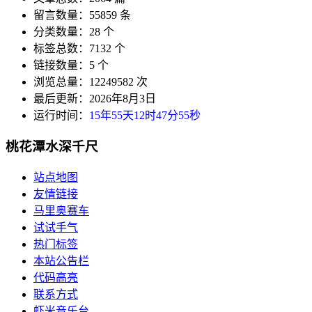
留言数量：55859 条
分类数量：28 个
标签总数：7132 个
链接数量：5 个
浏览总量：12249582 次
最后更新：2026年8月3日
运行时间：
15年55天12时47分55秒
桃花潭水深千尺
站点地图
友情链接
马里奥赛车
试试手气
热门标签
本站公告栏
代码高亮
联系方式
虾米音乐台