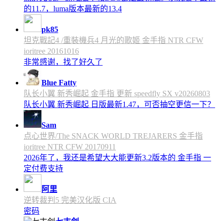
的11.7，luma版本最新的13.4
pk85
坦克戰記4 /重裝機兵4 月光的歌姬 金手指 NTR CFW
ioritree 20161016
非常感谢，找了好久了
Blue Fatty
队长小翼 新秀崛起 金手指 更新 speedfly SX v20260803
队长小翼 新秀崛起 日版最新1.47，可否抽空更信一下？
Sam
点心世界/The SNACK WORLD TREJARERS 金手指
ioritree NTR CFW 20170911
2026年了，我还是希望大大能更新3.2版本的 金手指 一
定付费支持
阿里
逆转裁判5 完美汉化版 CIA
密码