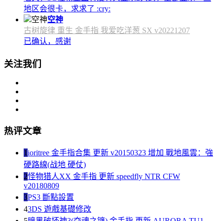
地区会很卡，求求了 :cry:
空神
古树旋律 重生 金手指 我爱吃洋葱 SX v20221207
已确认，感谢
关注我们
热评文章
1
ioritree 金手指合集 更新 v20150323 增加 戰地風雲：強
硬路線(战地 硬仗)
2
怪物猎人XX 金手指 更新 speedfly NTR CFW
v20180809
3
PS3 斷點設置
4
3DS 遊戲基礎修改
5
暗黑破坏神3(夺魂之镰) 金手指 更新 AURORA TU1