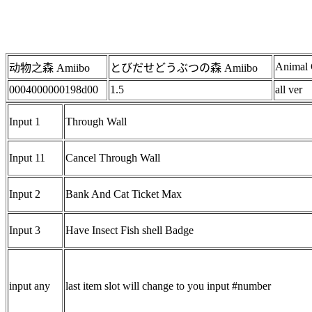
Animal 
动物之森 Amiibo
とびだせどうぶつの森 Amiibo
0004000000198d00
1.5
all ver
Input 1
Through Wall
Input 11
Cancel Through Wall
Input 2
Bank And Cat Ticket Max
Input 3
Have Insect Fish shell Badge
input any
last item slot will change to you input #number