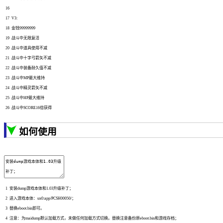
16
17
V3
:
18
金钱
99999999
19
战斗中无限复活
20
战斗中道具使用不减
21
战斗中十字弓箭矢不减
22
战斗中装备耐久值不减
23
战斗中
MP
最大维持
24
战斗中精灵箭矢不减
25
战斗中
HP
最大维持
26
战斗中
SCORE16
倍获得
如何使用
1
安装
dump
游戏本体和
1.03
升级补丁；
2
进入游戏本体：
ux0
:
app
/
PCSH00050
/
；
3
替换
eboot
.
bin
即可。
4
注意：为
maidump
默认加载方式，未做任何加载方式切换。替换注意备份原
eboot
.
bin
和游戏存档；