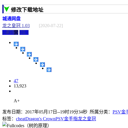
修改下载地址
城通网盘
龙之皇冠 1.03
[2020-07-22]
赞
35
赏
分享
47
13,923
A+
发布日期：2017年05月17日--19时19分34秒 所属分类：
PSV金
标签：
cheat
Dragon's Crown
PSV
金手指
龙之皇冠