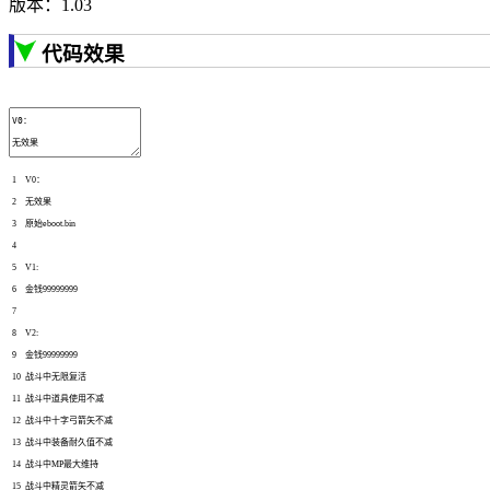
版本：1.03
代码效果
1
V0
：
2
无效果
3
原始
eboot
.
bin
4
5
V1
:
6
金钱
99999999
7
8
V2
:
9
金钱
99999999
10
战斗中无限复活
11
战斗中道具使用不减
12
战斗中十字弓箭矢不减
13
战斗中装备耐久值不减
14
战斗中
MP
最大维持
15
战斗中精灵箭矢不减