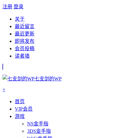
注册
登录
关于
最近留言
最近更新
即将发布
会员投稿
读者墙
七支剑的WP
×
首页
VIP会员
游戏
NS金手指
3DS金手指