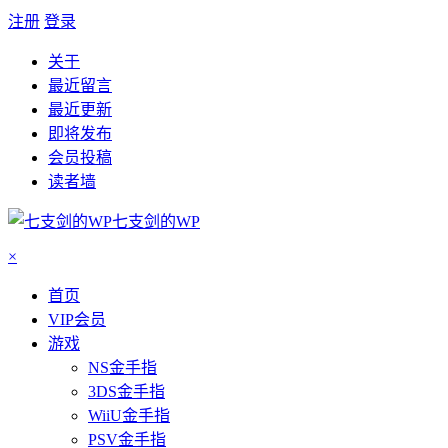
注册
登录
关于
最近留言
最近更新
即将发布
会员投稿
读者墙
七支剑的WP
×
首页
VIP会员
游戏
NS金手指
3DS金手指
WiiU金手指
PSV金手指