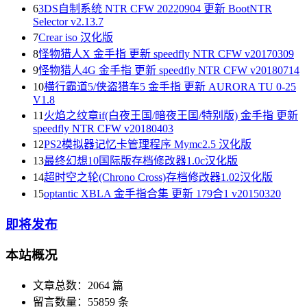
6
3DS自制系统 NTR CFW 20220904 更新 BootNTR
Selector v2.13.7
7
Crear iso 汉化版
8
怪物猎人X 金手指 更新 speedfly NTR CFW v20170309
9
怪物猎人4G 金手指 更新 speedfly NTR CFW v20180714
10
横行霸道5/侠盗猎车5 金手指 更新 AURORA TU 0-25
V1.8
11
火焰之纹章if(白夜王国/暗夜王国/特别版) 金手指 更新
speedfly NTR CFW v20180403
12
PS2模拟器记忆卡管理程序 Mymc2.5 汉化版
13
最终幻想10国际版存档修改器1.0c汉化版
14
超时空之轮(Chrono Cross)存档修改器1.02汉化版
15
optantic XBLA 金手指合集 更新 179合1 v20150320
即将发布
本站概况
文章总数：2064 篇
留言数量：55859 条