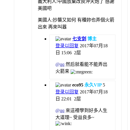
義大利人:中國放棄改良沖天炮了 感謝
美國吧
美國人:抄襲又如何 有種妳也弄個火箭
出來 再來叫囂
七支剑
博主
登录以回复
2017年07月18
日 15:06
2层
@
qq
然后就看能不能弄出
火箭来
eco95
永久VIP
5
登录以回复
2017年07月18
日 22:01
2层
@
qq
來這裡學到好多人生
大道理~ 受益良多~