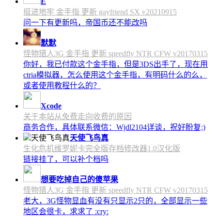
E
挺进地牢 金手指 更新 gayfriend SX v20210915
问一下有更新吗，帝国币还不能改吗
默默
怪物猎人3G 金手指 更新 speedfly NTR CFW v20170315
你好，我已付款这个金手指，但是3DS出手了，现在用
ctria模拟器，怎么使用这个金手指，有明码什么的么，
或者使用教程什么的？
Xcode
关于本站从免费走向收费的原因
商务合作，具体联系微信：Wjdl2104详谈，祝好盼复;)
天使飞鸟真
生化危机维罗妮卡完全版存档修改器1.0汉化版
链接挂了，可以补个档吗
想要吃掉自己的傻苹果
怪物猎人3G 金手指 更新 speedfly NTR CFW v20170315
老大，3G怪物显血有没有只显示2只的，全部显示一些
地区会很卡，求求了 :cry: