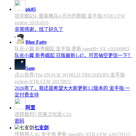
pk85
坦克戰記4 /重裝機兵4 月光的歌姬 金手指 NTR CFW
ioritree 20161016
非常感谢，找了好久了
Blue Fatty
队长小翼 新秀崛起 金手指 更新 speedfly SX v20260803
队长小翼 新秀崛起 日版最新1.47，可否抽空更信一下？
Sam
点心世界/The SNACK WORLD TREJARERS 金手指
ioritree NTR CFW 20170911
2026年了，我还是希望大大能更新3.2版本的 金手指 一
定付费支持
阿里
逆转裁判5 完美汉化版 CIA
密码
七支剑
怪物猎人3G 金手指 更新 speedfly NTR CFW v20170315