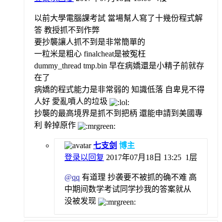
以前大學電腦課考試 當場幫人寫了十幾份程式解
答 教授抓不到作弊
要抄襲讓人抓不到是非常簡單的
一粒米是粗心 finalcheat是被冤枉
dummy_thread tmp.bin 早在病嬌還是小精子前就存
在了
病嬌的程式能力是非常弱的 知識低落 自卑見不得
人好 愛亂噴人的垃圾
抄襲的最高境界是抓不到把柄 還能申請到美國專
利 幹掉原作
七支剑
博主
登录以回复
2017年07月18日 13:25
1层
@
qq
有道理 抄袭要不被抓的确不难 高
中期间数学考试同学抄我的答案就从
没被发现