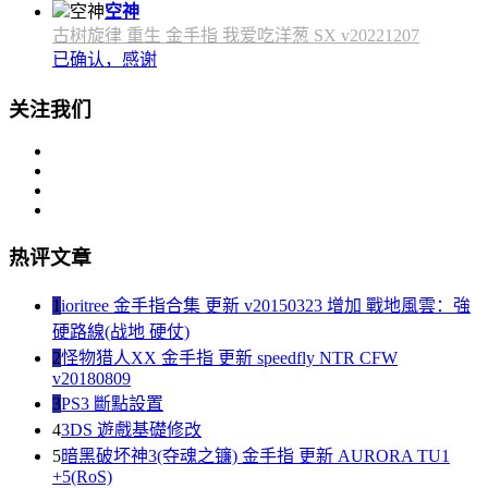
空神
古树旋律 重生 金手指 我爱吃洋葱 SX v20221207
已确认，感谢
关注我们
热评文章
1
ioritree 金手指合集 更新 v20150323 增加 戰地風雲：強
硬路線(战地 硬仗)
2
怪物猎人XX 金手指 更新 speedfly NTR CFW
v20180809
3
PS3 斷點設置
4
3DS 遊戲基礎修改
5
暗黑破坏神3(夺魂之镰) 金手指 更新 AURORA TU1
+5(RoS)