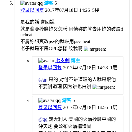
qq
游客
5
登录以回复
2017年07月18日 14:26
5楼
是我的話 會回說
就是偏要抄襲妳又怎樣 同情妳的就去用妳的破爛ri
ncheat
不屑妳想爽改psv的就來用psvcheat
老子就是不甩GPL怎樣 咬我啊
七支剑
博主
登录以回复
2017年07月18日 14:28
1层
@
qq
是的 对付不讲道理的人就是跟他
不要讲道理 因为讲也白讲
qq
游客
5
登录以回复
2017年07月18日 14:56
1层
@
qq
義大利人:美國的火箭抄襲中國的
沖天炮 要公布火箭構造圖