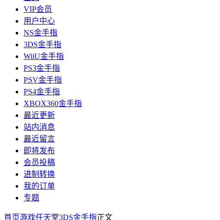
VIP会员
用户中心
NS金手指
3DS金手指
WiiU金手指
PS3金手指
PSV金手指
PS4金手指
XBOX360金手指
最近更新
站内消息
最近留言
即将发布
会员投稿
进制转换
我的订单
专题
首页
游戏
任天堂
3DS金手指
正文