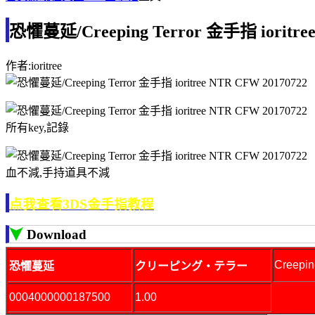
恐懼蔓延/Creeping Terror 金手指 ioritree
作者:ioritree
所有key,記錄
血不減,手持道具不減
点我查看3DS金手指教程
Download
Creepin
恐懼蔓延
クリーピング・テラー
0004000000187500
1.00