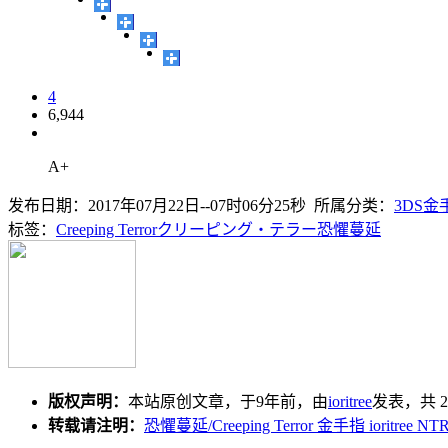
4
6,944
A+
发布日期：2017年07月22日--07时06分25秒 所属分类：
3DS金
标签：
Creeping Terror
クリーピング・テラー
恐懼蔓延
版权声明：
本站原创文章，于9年前，由
ioritree
发表，共 2
转载请注明：
恐懼蔓延/Creeping Terror 金手指 ioritree N