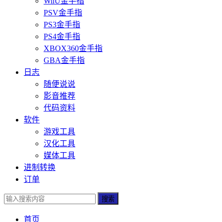
WiiU金手指
PSV金手指
PS3金手指
PS4金手指
XBOX360金手指
GBA金手指
日志
随便说说
影音推荐
代码资料
软件
游戏工具
汉化工具
媒体工具
进制转换
订单
搜索
首页