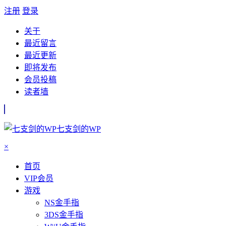
注册
登录
关于
最近留言
最近更新
即将发布
会员投稿
读者墙
七支剑的WP
×
首页
VIP会员
游戏
NS金手指
3DS金手指