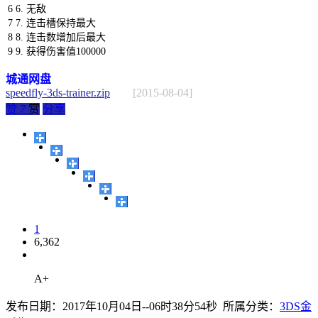
6
6.
无敌
7
7.
连击槽保持最大
8
8.
连击数增加后最大
9
9.
获得伤害值
100000
城通网盘
speedfly-3ds-trainer.zip
[2015-08-04]
赞
7
赏
分享
1
6,362
A+
发布日期：2017年10月04日--06时38分54秒 所属分类：
3DS金