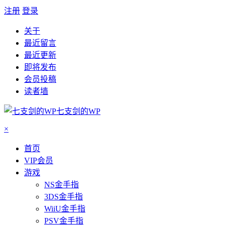
注册
登录
关于
最近留言
最近更新
即将发布
会员投稿
读者墙
七支剑的WP
×
首页
VIP会员
游戏
NS金手指
3DS金手指
WiiU金手指
PSV金手指