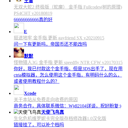
王雷
无双大蛇2 终极版（蛇魔） 金手指 Fullcodes(树的原理)
PS4CHT v20180819
66666666666真的好
E
挺进地牢 金手指 更新 gayfriend SX v20210915
问一下有更新吗，帝国币还不能改吗
默默
怪物猎人3G 金手指 更新 speedfly NTR CFW v20170315
你好，我已付款这个金手指，但是3DS出手了，现在用
ctria模拟器，怎么使用这个金手指，有明码什么的么，
或者使用教程什么的？
Xcode
关于本站从免费走向收费的原因
商务合作，具体联系微信：Wjdl2104详谈，祝好盼复;)
天使飞鸟真
生化危机维罗妮卡完全版存档修改器1.0汉化版
链接挂了，可以补个档吗