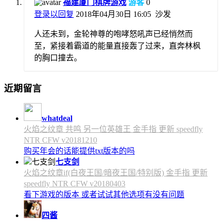
福建厦门棋牌游戏
游客
0
登录以回复
2018年04月30日 16:05
沙发
人还未到，金轮神尊的咆哮怒吼声已经悄然而
至，紧接着霸道的能量直接轰了过来，直奔林枫
的胸口撞去。
近期留言
whatdeal
火焰之纹章 共鸣 另一位英雄王 金手指 更新 speedfly
NTR CFW v20181210
购买年会的话能提供txt版本的吗
七支剑
火焰之纹章if(白夜王国/暗夜王国/特别版) 金手指 更新
speedfly NTR CFW v20180403
看下游戏的版本 或者试试其他选项有没有问题
四酱