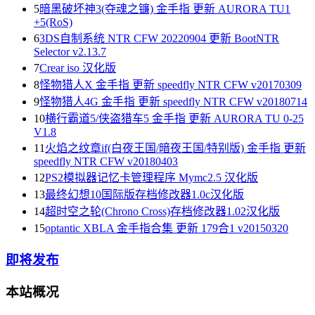
5
暗黑破坏神3(夺魂之镰) 金手指 更新 AURORA TU1
+5(RoS)
6
3DS自制系统 NTR CFW 20220904 更新 BootNTR
Selector v2.13.7
7
Crear iso 汉化版
8
怪物猎人X 金手指 更新 speedfly NTR CFW v20170309
9
怪物猎人4G 金手指 更新 speedfly NTR CFW v20180714
10
横行霸道5/侠盗猎车5 金手指 更新 AURORA TU 0-25
V1.8
11
火焰之纹章if(白夜王国/暗夜王国/特别版) 金手指 更新
speedfly NTR CFW v20180403
12
PS2模拟器记忆卡管理程序 Mymc2.5 汉化版
13
最终幻想10国际版存档修改器1.0c汉化版
14
超时空之轮(Chrono Cross)存档修改器1.02汉化版
15
optantic XBLA 金手指合集 更新 179合1 v20150320
即将发布
本站概况