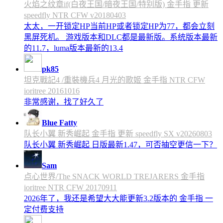
火焰之纹章if(白夜王国/暗夜王国/特别版) 金手指 更新
speedfly NTR CFW v20180403
太太，一开锁定HP当前HP或者锁定HP为77，都会立刻
黑屏死机。 游戏版本和DLC都是最新版。系统版本最新
的11.7，luma版本最新的13.4
pk85
坦克戰記4 /重裝機兵4 月光的歌姬 金手指 NTR CFW
ioritree 20161016
非常感谢，找了好久了
Blue Fatty
队长小翼 新秀崛起 金手指 更新 speedfly SX v20260803
队长小翼 新秀崛起 日版最新1.47，可否抽空更信一下？
Sam
点心世界/The SNACK WORLD TREJARERS 金手指
ioritree NTR CFW 20170911
2026年了，我还是希望大大能更新3.2版本的 金手指 一
定付费支持