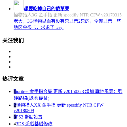
想要吃掉自己的傻苹果
怪物猎人3G 金手指 更新 speedfly NTR CFW v20170315
老大，3G怪物显血有没有只显示2只的，全部显示一些
地区会很卡，求求了 :cry:
关注我们
热评文章
1
ioritree 金手指合集 更新 v20150323 增加 戰地風雲：強
硬路線(战地 硬仗)
2
怪物猎人XX 金手指 更新 speedfly NTR CFW
v20180809
3
PS3 斷點設置
4
3DS 遊戲基礎修改