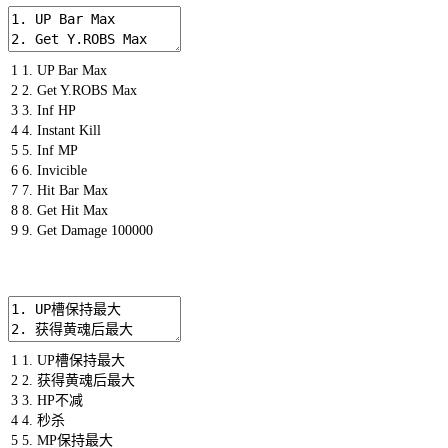
1
1.
UP
Bar
Max
2
2.
Get
Y
.
ROBS
Max
3
3.
Inf
HP
4
4.
Instant
Kill
5
5.
Inf
MP
6
6.
Invicible
7
7.
Hit
Bar
Max
8
8.
Get
Hit
Max
9
9.
Get
Damage
100000
1
1.
UP
槽保持最大
2
2.
获得黄魂后最大
3
3.
HP
不减
4
4.
秒杀
5
5.
MP
保持最大