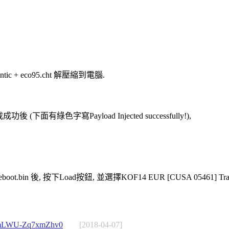
antic + eco95.cht 解壓縮到電腦.
成功後 (下面有綠色字寫Payload Injected successfully!),
boot.bin 後, 按下Load按鈕, 並選擇KOF14 EUR [CUSA 05461] Trai
pLmLWU-Zq7xmZhv0
[2018-04-07]