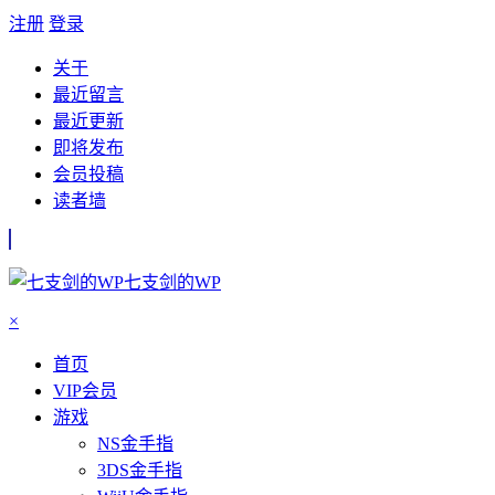
注册
登录
关于
最近留言
最近更新
即将发布
会员投稿
读者墙
七支剑的WP
×
首页
VIP会员
游戏
NS金手指
3DS金手指