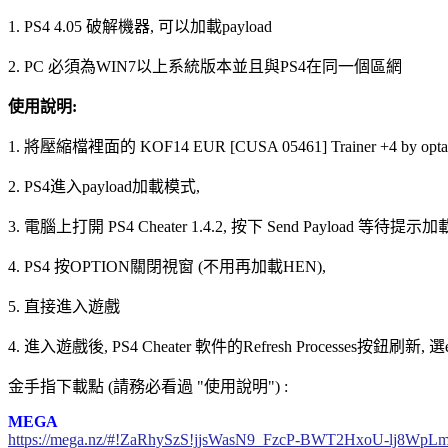
1. PS4 4.05 破解機器, 可以加載payload
2. PC 必須為WIN7以上系統版本並且與PS4在同一個區網
使用說明:
1. 將壓縮檔裡面的 KOF14 EUR [CUSA 05461] Trainer +4 by opt
2. PS4進入payload加載模式,
3. 電腦上打開 PS4 Cheater 1.4.2, 按下 Send Payload 等待提示加載
4. PS4 按OPTION關閉視窗 (不用再加載HEN),
5. 直接進入遊戲
4. 進入遊戲後, PS4 Cheater 軟件的Refresh Processes按鈕刷新, 選e
金手指下載點 (請務必看過 "使用說明") :
MEGA
https://mega.nz/#!ZaRhySzS!jjsWasN9_FzcP-BWT2HxoU-lj8W