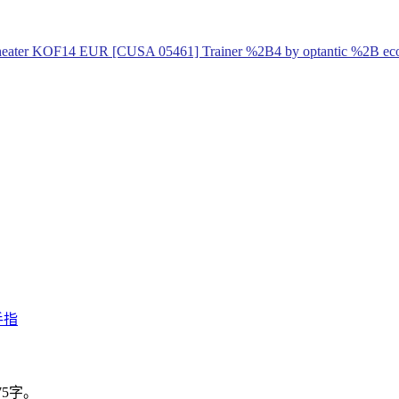
 cheater KOF14 EUR [CUSA 05461] Trainer %2B4 by optantic %2B eco
手指
75字。