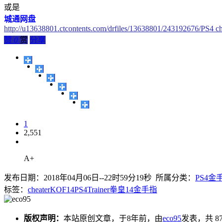
或是
城通网盘
http://u13638801.ctcontents.com/drfiles/13638801/243192676/PS4
赞
0
赏
分享
1
2,551
A+
发布日期：2018年04月06日--22时59分19秒 所属分类：
PS4金
标签：
cheater
KOF14
PS4
Trainer
拳皇14
金手指
版权声明：
本站原创文章，于8年前，由
eco95
发表，共 8