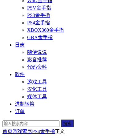
WiiU金手指
PSV金手指
PS3金手指
PS4金手指
XBOX360金手指
GBA金手指
日志
随便说说
影音推荐
代码资料
软件
游戏工具
汉化工具
媒体工具
进制转换
订单
搜索
首页
游戏
索尼
PS4金手指
正文