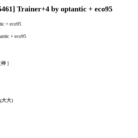
] Trainer+4 by optantic + eco95
ic + eco95
大神 ]
g大大)