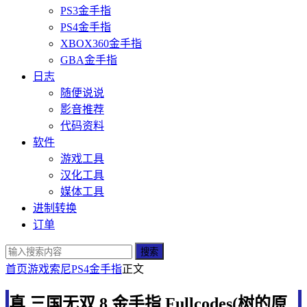
PS3金手指
PS4金手指
XBOX360金手指
GBA金手指
日志
随便说说
影音推荐
代码资料
软件
游戏工具
汉化工具
媒体工具
进制转换
订单
搜索
首页
游戏
索尼
PS4金手指
正文
真 三国无双 8 金手指 Fullcodes(树的原