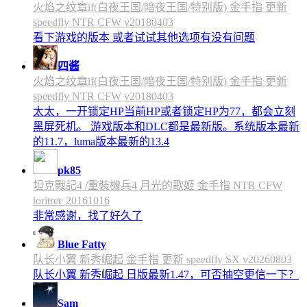
火焰之纹章if(白夜王国/暗夜王国/特别版) 金手指 更新
speedfly NTR CFW v20180403
看下游戏的版本 或者试试其他选项有没有问题
四酱
火焰之纹章if(白夜王国/暗夜王国/特别版) 金手指 更新
speedfly NTR CFW v20180403
太太，一开锁定HP当前HP或者锁定HP为77，都会立刻
黑屏死机。 游戏版本和DLC都是最新版。系统版本最新
的11.7，luma版本最新的13.4
pk85
坦克戰記4 /重裝機兵4 月光的歌姬 金手指 NTR CFW
ioritree 20161016
非常感谢，找了好久了
Blue Fatty
队长小翼 新秀崛起 金手指 更新 speedfly SX v20260803
队长小翼 新秀崛起 日版最新1.47，可否抽空更信一下？
Sam