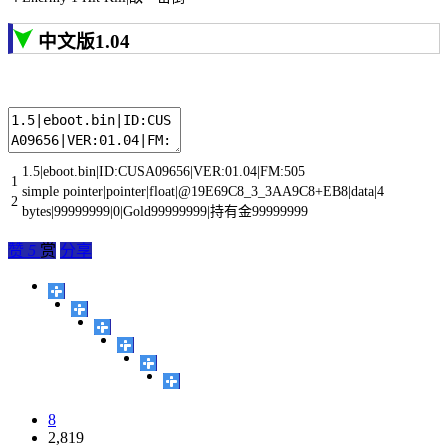
中文版1.04
1.5
|
eboot
.
bin
|
ID
:
CUSA09656
|
VER
:
01.04
|
FM
:
505
1
simple
pointer
|
pointer
|
float
|
@
19E69C8_3_3AA9C8
+
EB8
|
data
|
4
2
bytes
|
99999999
|
0
|
Gold99999999
|
持有金
99999999
赞
5
赏
分享
8
2,819