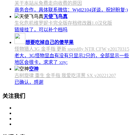
关于本站从免费走向收费的原因
商务合作，具体联系微信：Wjdl2104详谈，祝好盼复;)
天使飞鸟真
生化危机维罗妮卡完全版存档修改器1.0汉化版
链接挂了，可以补个档吗
想要吃掉自己的傻苹果
怪物猎人3G 金手指 更新 speedfly NTR CFW v20170315
老大，3G怪物显血有没有只显示2只的，全部显示一些
地区会很卡，求求了 :cry:
空神
古树旋律 重生 金手指 我爱吃洋葱 SX v20221207
已确认，感谢
关注我们