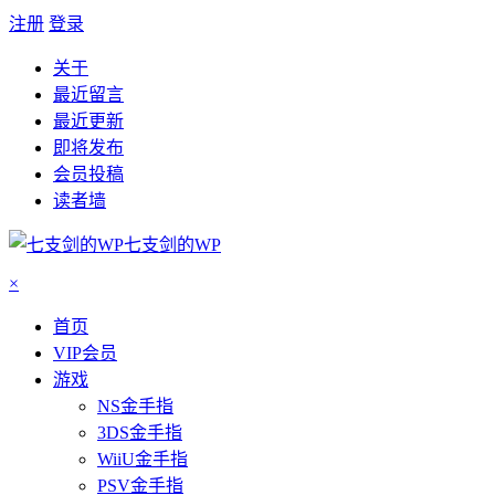
注册
登录
关于
最近留言
最近更新
即将发布
会员投稿
读者墙
七支剑的WP
×
首页
VIP会员
游戏
NS金手指
3DS金手指
WiiU金手指
PSV金手指