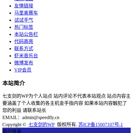
友情链接
马里奥赛车
试试手气
热门标签
本站公告栏
代码高亮
联系方式
虾米音乐台
微博发布
VIP会员
本站简介
七支剑的WP为个人站点 站内评论不代表本站观点 站点内容主
要涵盖了个人收集的各主机金手指内容 如果本站内容触犯了
您的利益 请联系站长
EMAIL：admin@speedfly.cn
Copyright ©
七支剑的WP
版权所有.
苏ICP备15007107号-1
用户登录