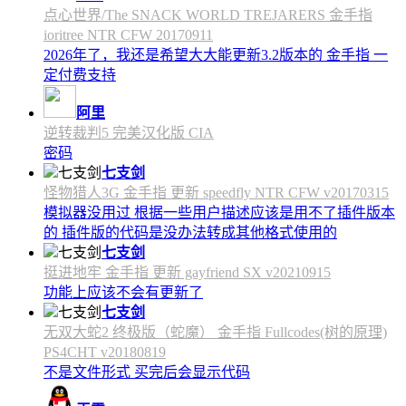
点心世界/The SNACK WORLD TREJARERS 金手指
ioritree NTR CFW 20170911
2026年了，我还是希望大大能更新3.2版本的 金手指 一
定付费支持
阿里
逆转裁判5 完美汉化版 CIA
密码
七支剑
怪物猎人3G 金手指 更新 speedfly NTR CFW v20170315
模拟器没用过 根据一些用户描述应该是用不了插件版本
的 插件版的代码是没办法转成其他格式使用的
七支剑
挺进地牢 金手指 更新 gayfriend SX v20210915
功能上应该不会有更新了
七支剑
无双大蛇2 终极版（蛇魔） 金手指 Fullcodes(树的原理)
PS4CHT v20180819
不是文件形式 买完后会显示代码