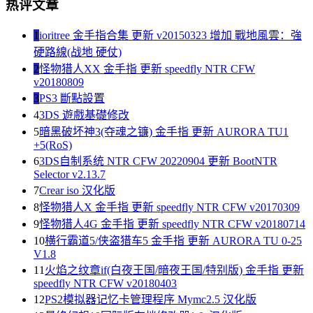
热评文章
1
ioritree 金手指合集 更新 v20150323 增加 戰地風雲：強
硬路線(战地 硬仗)
2
怪物猎人XX 金手指 更新 speedfly NTR CFW
v20180809
3
PS3 斷點設置
4
3DS 遊戲基礎修改
5
暗黑破坏神3(夺魂之镰) 金手指 更新 AURORA TU1
+5(RoS)
6
3DS自制系统 NTR CFW 20220904 更新 BootNTR
Selector v2.13.7
7
Crear iso 汉化版
8
怪物猎人X 金手指 更新 speedfly NTR CFW v20170309
9
怪物猎人4G 金手指 更新 speedfly NTR CFW v20180714
10
横行霸道5/侠盗猎车5 金手指 更新 AURORA TU 0-25
V1.8
11
火焰之纹章if(白夜王国/暗夜王国/特别版) 金手指 更新
speedfly NTR CFW v20180403
12
PS2模拟器记忆卡管理程序 Mymc2.5 汉化版