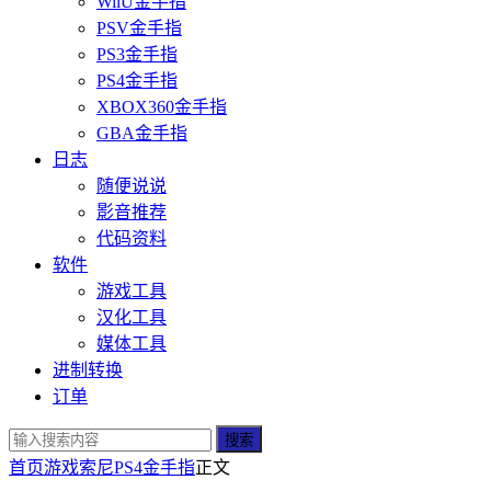
WiiU金手指
PSV金手指
PS3金手指
PS4金手指
XBOX360金手指
GBA金手指
日志
随便说说
影音推荐
代码资料
软件
游戏工具
汉化工具
媒体工具
进制转换
订单
搜索
首页
游戏
索尼
PS4金手指
正文