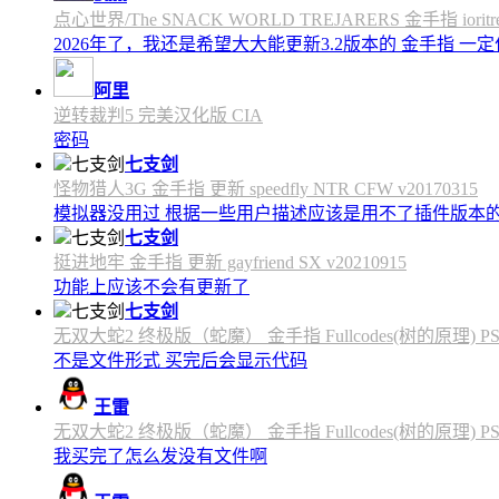
点心世界/The SNACK WORLD TREJARERS 金手指 ioritree
2026年了，我还是希望大大能更新3.2版本的 金手指 一
阿里
逆转裁判5 完美汉化版 CIA
密码
七支剑
怪物猎人3G 金手指 更新 speedfly NTR CFW v20170315
模拟器没用过 根据一些用户描述应该是用不了插件版本
七支剑
挺进地牢 金手指 更新 gayfriend SX v20210915
功能上应该不会有更新了
七支剑
无双大蛇2 终极版（蛇魔） 金手指 Fullcodes(树的原理) PS4C
不是文件形式 买完后会显示代码
王雷
无双大蛇2 终极版（蛇魔） 金手指 Fullcodes(树的原理) PS4C
我买完了怎么发没有文件啊