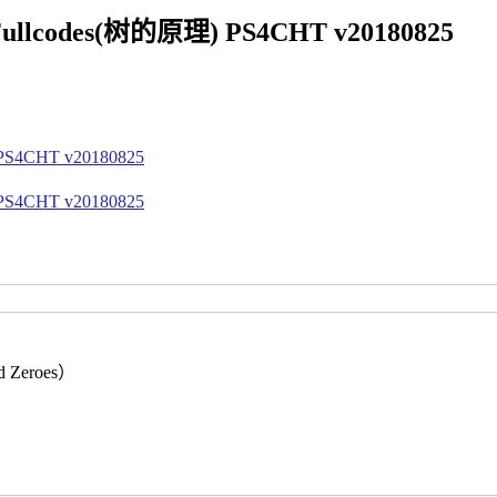
des(树的原理) PS4CHT v20180825
nd Zeroes）