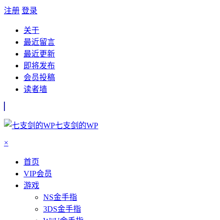
注册
登录
关于
最近留言
最近更新
即将发布
会员投稿
读者墙
七支剑的WP
×
首页
VIP会员
游戏
NS金手指
3DS金手指