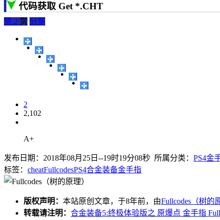
代码获取 Get *.CHT
赞
2
赏
分享
2
2,102
A+
发布日期：2018年08月25日--19时19分08秒 所属分类：
PS4金
标签：
cheat
Fullcodes
PS4
合金装备
金手指
版权声明：
本站原创文章，于8年前，由
Fullcodes（树
转载请注明：
合金装备5:终极体验版之 原爆点 金手指 Fullcod