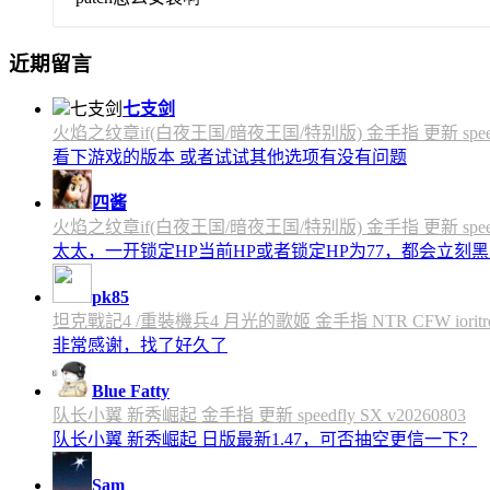
近期留言
七支剑
火焰之纹章if(白夜王国/暗夜王国/特别版) 金手指 更新 speedfly
看下游戏的版本 或者试试其他选项有没有问题
四酱
火焰之纹章if(白夜王国/暗夜王国/特别版) 金手指 更新 speedfly
太太，一开锁定HP当前HP或者锁定HP为77，都会立刻黑屏
pk85
坦克戰記4 /重裝機兵4 月光的歌姬 金手指 NTR CFW ioritree 
非常感谢，找了好久了
Blue Fatty
队长小翼 新秀崛起 金手指 更新 speedfly SX v20260803
队长小翼 新秀崛起 日版最新1.47，可否抽空更信一下？
Sam