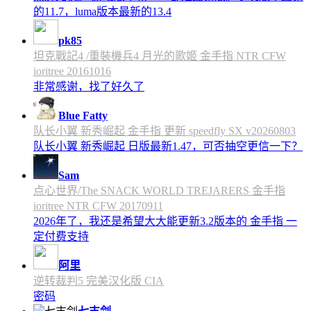
的11.7，luma版本最新的13.4
pk85
坦克戰記4 /重裝機兵4 月光的歌姬 金手指 NTR CFW
ioritree 20161016
非常感谢，找了好久了
Blue Fatty
队长小翼 新秀崛起 金手指 更新 speedfly SX v20260803
队长小翼 新秀崛起 日版最新1.47，可否抽空更信一下？
Sam
点心世界/The SNACK WORLD TREJARERS 金手指
ioritree NTR CFW 20170911
2026年了，我还是希望大大能更新3.2版本的 金手指 一
定付费支持
阿里
逆转裁判5 完美汉化版 CIA
密码