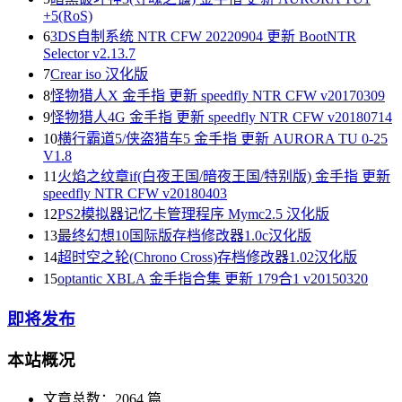
+5(RoS)
6
3DS自制系统 NTR CFW 20220904 更新 BootNTR
Selector v2.13.7
7
Crear iso 汉化版
8
怪物猎人X 金手指 更新 speedfly NTR CFW v20170309
9
怪物猎人4G 金手指 更新 speedfly NTR CFW v20180714
10
横行霸道5/侠盗猎车5 金手指 更新 AURORA TU 0-25
V1.8
11
火焰之纹章if(白夜王国/暗夜王国/特别版) 金手指 更新
speedfly NTR CFW v20180403
12
PS2模拟器记忆卡管理程序 Mymc2.5 汉化版
13
最终幻想10国际版存档修改器1.0c汉化版
14
超时空之轮(Chrono Cross)存档修改器1.02汉化版
15
optantic XBLA 金手指合集 更新 179合1 v20150320
即将发布
本站概况
文章总数：2064 篇