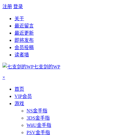
注册
登录
关于
最近留言
最近更新
即将发布
会员投稿
读者墙
七支剑的WP
×
首页
VIP会员
游戏
NS金手指
3DS金手指
WiiU金手指
PSV金手指