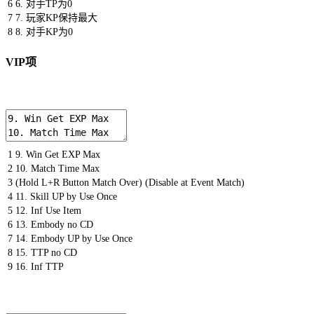
6
6.
对手
TP
为
0
7
7.
玩家
KP
保持最大
8
8.
对手
KP
为
0
VIP项
1
9.
Win
Get
EXP
Max
2
10.
Match
Time
Max
3
(
Hold
L
+
R
Button
Match
Over
)
(
Disable
at
Event
Match
)
4
11.
Skill
UP
by
Use
Once
5
12.
Inf
Use
Item
6
13.
Embody
no
CD
7
14.
Embody
UP
by
Use
Once
8
15.
TTP
no
CD
9
16.
Inf
TTP