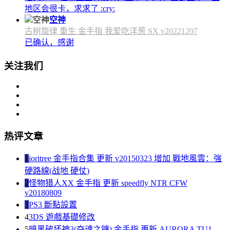
地区会很卡，求求了 :cry:
空神
古树旋律 重生 金手指 我爱吃洋葱 SX v20221207
已确认，感谢
关注我们
热评文章
1
ioritree 金手指合集 更新 v20150323 增加 戰地風雲：強
硬路線(战地 硬仗)
2
怪物猎人XX 金手指 更新 speedfly NTR CFW
v20180809
3
PS3 斷點設置
4
3DS 遊戲基礎修改
5
暗黑破坏神3(夺魂之镰) 金手指 更新 AURORA TU1