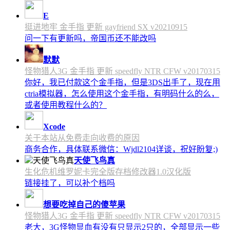
E
挺进地牢 金手指 更新 gayfriend SX v20210915
问一下有更新吗，帝国币还不能改吗
默默
怪物猎人3G 金手指 更新 speedfly NTR CFW v20170315
你好，我已付款这个金手指，但是3DS出手了，现在用
ctria模拟器，怎么使用这个金手指，有明码什么的么，
或者使用教程什么的？
Xcode
关于本站从免费走向收费的原因
商务合作，具体联系微信：Wjdl2104详谈，祝好盼复;)
天使飞鸟真
生化危机维罗妮卡完全版存档修改器1.0汉化版
链接挂了，可以补个档吗
想要吃掉自己的傻苹果
怪物猎人3G 金手指 更新 speedfly NTR CFW v20170315
老大，3G怪物显血有没有只显示2只的，全部显示一些