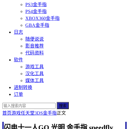
PS3金手指
PS4金手指
XBOX360金手指
GBA金手指
日志
随便说说
影音推荐
代码资料
软件
游戏工具
汉化工具
媒体工具
进制转换
订单
搜索
首页
游戏
任天堂
3DS金手指
正文
闪电十一人GO 光明 金手指 speedfly