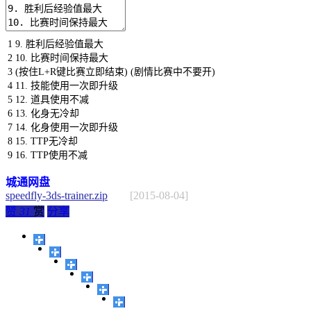
1
9.
胜利后经验值最大
2
10.
比赛时间保持最大
3
(
按住
L
+
R
键比赛立即结束
)
(
剧情比赛中不要开
)
4
11.
技能使用一次即升级
5
12.
道具使用不减
6
13.
化身无冷却
7
14.
化身使用一次即升级
8
15.
TTP
无冷却
9
16.
TTP
使用不减
城通网盘
speedfly-3ds-trainer.zip
[2015-08-04]
赞
31
赏
分享