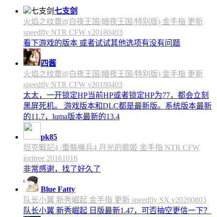
七支剑
火焰之纹章if(白夜王国/暗夜王国/特别版) 金手指 更新
speedfly NTR CFW v20180403
看下游戏的版本 或者试试其他选项有没有问题
四酱
火焰之纹章if(白夜王国/暗夜王国/特别版) 金手指 更新
speedfly NTR CFW v20180403
太太，一开锁定HP当前HP或者锁定HP为77，都会立刻
黑屏死机。 游戏版本和DLC都是最新版。系统版本最新
的11.7，luma版本最新的13.4
pk85
坦克戰記4 /重裝機兵4 月光的歌姬 金手指 NTR CFW
ioritree 20161016
非常感谢，找了好久了
Blue Fatty
队长小翼 新秀崛起 金手指 更新 speedfly SX v20260803
队长小翼 新秀崛起 日版最新1.47，可否抽空更信一下？