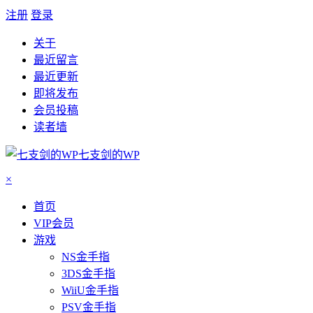
注册
登录
关于
最近留言
最近更新
即将发布
会员投稿
读者墙
七支剑的WP
×
首页
VIP会员
游戏
NS金手指
3DS金手指
WiiU金手指
PSV金手指