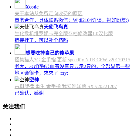
Xcode
关于本站从免费走向收费的原因
商务合作，具体联系微信：Wjdl2104详谈，祝好盼复;)
天使飞鸟真
生化危机维罗妮卡完全版存档修改器1.0汉化版
链接挂了，可以补个档吗
想要吃掉自己的傻苹果
怪物猎人3G 金手指 更新 speedfly NTR CFW v20170315
老大，3G怪物显血有没有只显示2只的，全部显示一些
地区会很卡，求求了 :cry:
空神
古树旋律 重生 金手指 我爱吃洋葱 SX v20221207
已确认，感谢
关注我们