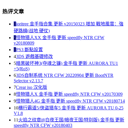
热评文章
1
ioritree 金手指合集 更新 v20150323 增加 戰地風雲：強
硬路線(战地 硬仗)
2
怪物猎人XX 金手指 更新 speedfly NTR CFW
v20180809
3
PS3 斷點設置
4
3DS 遊戲基礎修改
5
暗黑破坏神3(夺魂之镰) 金手指 更新 AURORA TU1
+5(RoS)
6
3DS自制系统 NTR CFW 20220904 更新 BootNTR
Selector v2.13.7
7
Crear iso 汉化版
8
怪物猎人X 金手指 更新 speedfly NTR CFW v20170309
9
怪物猎人4G 金手指 更新 speedfly NTR CFW v20180714
10
横行霸道5/侠盗猎车5 金手指 更新 AURORA TU 0-25
V1.8
11
火焰之纹章if(白夜王国/暗夜王国/特别版) 金手指 更新
speedfly NTR CFW v20180403