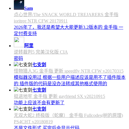
Sam
点心世界/The SNACK WORLD TREJARERS 金手指
ioritree NTR CFW 20170911
2026年了，我还是希望大大能更新3.2版本的 金手指 一
定付费支持
阿里
逆转裁判5 完美汉化版 CIA
密码
七支剑
怪物猎人3G 金手指 更新 speedfly NTR CFW v20170315
模拟器没用过 根据一些用户描述应该是用不了插件版本
的 插件版的代码是没办法转成其他格式使用的
七支剑
挺进地牢 金手指 更新 gayfriend SX v20210915
功能上应该不会有更新了
七支剑
无双大蛇2 终极版（蛇魔） 金手指 Fullcodes(树的原理)
PS4CHT v20180819
不是文件形式 买完后会显示代码