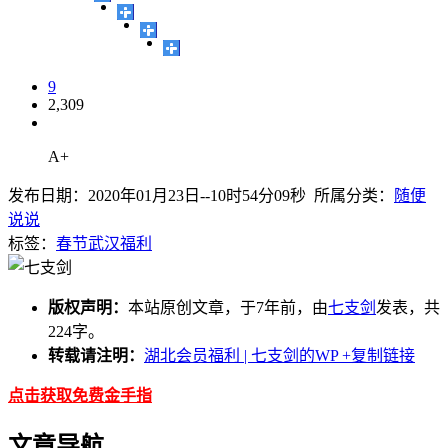
9
2,309
A+
发布日期：2020年01月23日--10时54分09秒 所属分类：
随便
说说
标签：
春节
武汉
福利
版权声明：
本站原创文章，于7年前，由
七支剑
发表，共
224字。
转载请注明：
湖北会员福利 | 七支剑的WP
+复制链接
点击获取免费金手指
文章导航