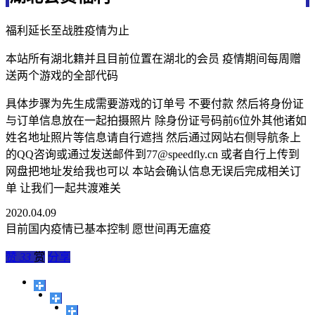
福利延长至战胜疫情为止
本站所有湖北籍并且目前位置在湖北的会员 疫情期间每周赠
送两个游戏的全部代码
具体步骤为先生成需要游戏的订单号 不要付款 然后将身份证
与订单信息放在一起拍摄照片 除身份证号码前6位外其他诸如
姓名地址照片等信息请自行遮挡 然后通过网站右侧导航条上
的QQ咨询或通过发送邮件到77@speedfly.cn 或者自行上传到
网盘把地址发给我也可以 本站会确认信息无误后完成相关订
单 让我们一起共渡难关
2020.04.09
目前国内疫情已基本控制 愿世间再无瘟疫
赞
33
赏
分享