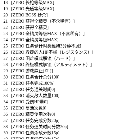
18
[
ZERO
长枪等级
MAX
]
19
[
ZERO
光盾等级
MAX
]
20
[
ZERO
BOSS
秒杀
]
21
[
ZERO
获得全精灵（不含稀有）
]
22
[
ZERO
获得全精灵
]
23
[
ZERO
全精灵等级
MAX
（不含稀有）
]
24
[
ZERO
全精灵等级
MAX
]
25
[
ZERO
任务倒计时类维持
3
分钟不减
]
26
[
ZERO
救援的人
HP
不减（レジスタンス）
]
27
[
ZERO
困难模式解锁（ハード）
]
28
[
ZERO
终极模式解锁（アルティメット）
]
29
[
ZERO
游戏静止
(
ZL
)
]
30
[
ZERO
任务合计总分
100
]
31
[
ZERO
任务完成
100
%
]
32
[
ZERO
任务通关时间
0
]
33
[
ZERO
消灭敌人数量
100
]
34
[
ZERO
受伤
HP
量
0
]
35
[
ZERO
复活次数
0
]
36
[
ZERO
精灵使用次数
0
]
37
[
ZERO
任务完成分数
20p
]
38
[
ZERO
任务通关时间分数
20p
]
39
[
ZERO
任务杀敌分数
15p
]