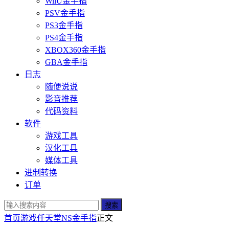
WiiU金手指
PSV金手指
PS3金手指
PS4金手指
XBOX360金手指
GBA金手指
日志
随便说说
影音推荐
代码资料
软件
游戏工具
汉化工具
媒体工具
进制转换
订单
搜索
首页
游戏
任天堂
NS金手指
正文