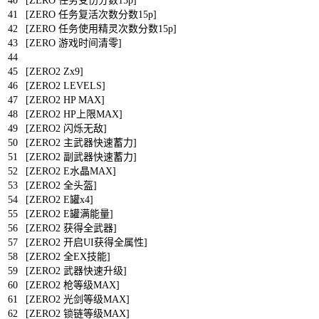
40
[
ZERO
任务受伤分数
15p
]
41
[
ZERO
任务复活次数分数
15p
]
42
[
ZERO
任务使用精灵次数分数
15p
]
43
[
ZERO
游戏时间清零
]
44
45
[
ZERO2
Zx9
]
46
[
ZERO2
LEVELS
]
47
[
ZERO2
HP
MAX
]
48
[
ZERO2
HP
上限
MAX
]
49
[
ZERO2
闪烁无敌
]
50
[
ZERO2
主武器快速蓄力
]
51
[
ZERO2
副武器快速蓄力
]
52
[
ZERO2
E
水晶
MAX
]
53
[
ZERO2
全头盔
]
54
[
ZERO2
E
罐
x4
]
55
[
ZERO2
E
罐满能量
]
56
[
ZERO2
获得全武器
]
57
[
ZERO2
开启
UI
获得全属性
]
58
[
ZERO2
全
EX
技能
]
59
[
ZERO2
武器快速升级
]
60
[
ZERO2
枪等级
MAX
]
61
[
ZERO2
光剑等级
MAX
]
62
[
ZERO2
锁链等级
MAX
]