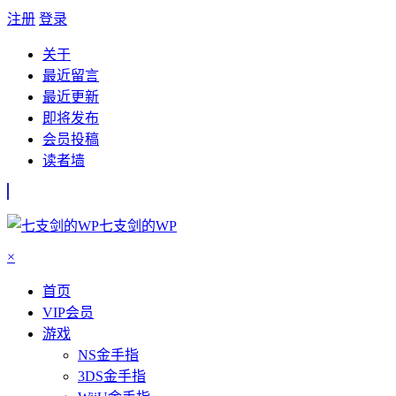
注册
登录
关于
最近留言
最近更新
即将发布
会员投稿
读者墙
七支剑的WP
×
首页
VIP会员
游戏
NS金手指
3DS金手指