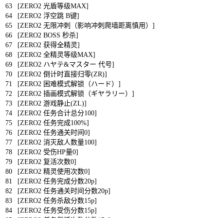
63
[
ZERO2
光盾等级
MAX
]
64
[
ZERO2
浮空跳
B
键
]
65
[
ZERO2
无限冲刺（影响冲刺爬墙距离慎用）
]
66
[
ZERO2
BOSS
秒杀
]
67
[
ZERO2
获得全精灵
]
68
[
ZERO2
全精灵等级
MAX
]
69
[
ZERO2
ハヤテ
&
マスター
代号
]
70
[
ZERO2
倒计时直接归零
(
ZR
)
]
71
[
ZERO2
困难模式解锁（ハード）
]
72
[
ZERO2
插画模式解锁（ギヤラリー）
]
73
[
ZERO2
游戏静止
(
ZL
)
]
74
[
ZERO2
任务合计总分
100
]
75
[
ZERO2
任务完成
100
%
]
76
[
ZERO2
任务通关时间
0
]
77
[
ZERO2
消灭敌人数量
100
]
78
[
ZERO2
受伤
HP
量
0
]
79
[
ZERO2
复活次数
0
]
80
[
ZERO2
精灵使用次数
0
]
81
[
ZERO2
任务完成分数
20p
]
82
[
ZERO2
任务通关时间分数
20p
]
83
[
ZERO2
任务杀敌分数
15p
]
84
[
ZERO2
任务受伤分数
15p
]