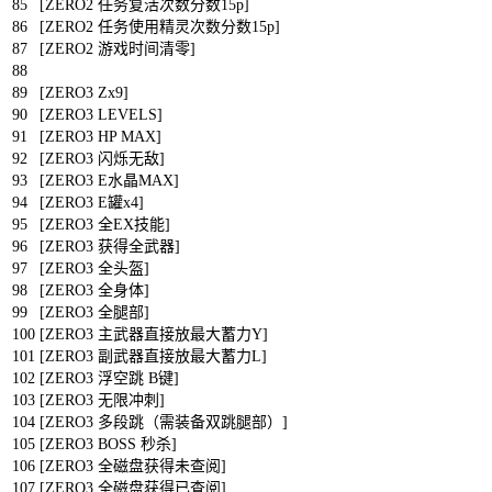
85
[
ZERO2
任务复活次数分数
15p
]
86
[
ZERO2
任务使用精灵次数分数
15p
]
87
[
ZERO2
游戏时间清零
]
88
89
[
ZERO3
Zx9
]
90
[
ZERO3
LEVELS
]
91
[
ZERO3
HP
MAX
]
92
[
ZERO3
闪烁无敌
]
93
[
ZERO3
E
水晶
MAX
]
94
[
ZERO3
E
罐
x4
]
95
[
ZERO3
全
EX
技能
]
96
[
ZERO3
获得全武器
]
97
[
ZERO3
全头盔
]
98
[
ZERO3
全身体
]
99
[
ZERO3
全腿部
]
100
[
ZERO3
主武器直接放最大蓄力
Y
]
101
[
ZERO3
副武器直接放最大蓄力
L
]
102
[
ZERO3
浮空跳
B
键
]
103
[
ZERO3
无限冲刺
]
104
[
ZERO3
多段跳（需装备双跳腿部）
]
105
[
ZERO3
BOSS
秒杀
]
106
[
ZERO3
全磁盘获得未查阅
]
107
[
ZERO3
全磁盘获得已查阅
]