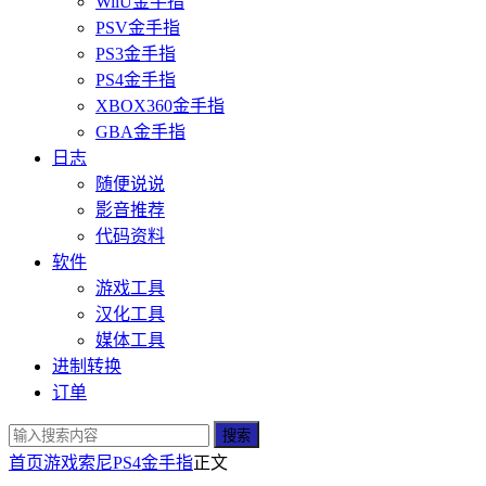
WiiU金手指
PSV金手指
PS3金手指
PS4金手指
XBOX360金手指
GBA金手指
日志
随便说说
影音推荐
代码资料
软件
游戏工具
汉化工具
媒体工具
进制转换
订单
搜索
首页
游戏
索尼
PS4金手指
正文