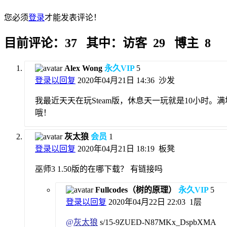
您必须
登录
才能发表评论！
目前评论：37 其中：访客 29 博主 8
Alex Wong
永久VIP
5
登录以回复
2020年04月21日 14:36
沙发
我最近天天在玩Steam版，休息天一玩就是10小时
哦！
灰太狼
会员
1
登录以回复
2020年04月21日 18:19
板凳
巫师3 1.50版的在哪下载？ 有链接吗
Fullcodes（树的原理）
永久VIP
5
登录以回复
2020年04月22日 22:03
1层
@
灰太狼
s/15-9ZUED-N87MKx_DspbXMA