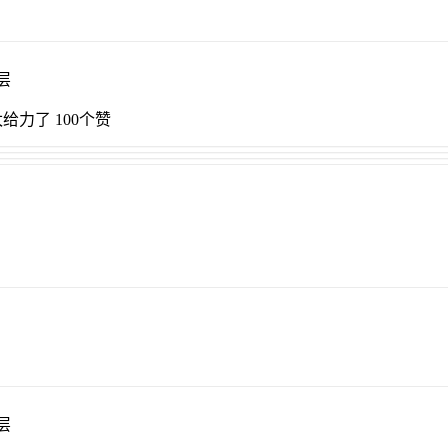
层
给力了 100个赞
层