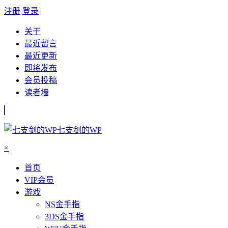
注册
登录
关于
最近留言
最近更新
即将发布
会员投稿
读者墙
七支剑的WP
×
首页
VIP会员
游戏
NS金手指
3DS金手指