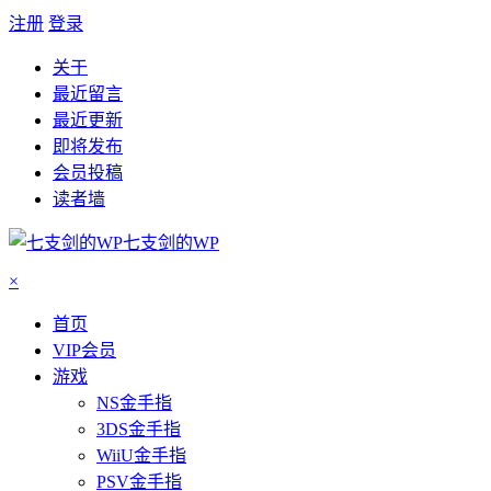
注册
登录
关于
最近留言
最近更新
即将发布
会员投稿
读者墙
七支剑的WP
×
首页
VIP会员
游戏
NS金手指
3DS金手指
WiiU金手指
PSV金手指