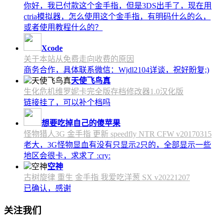
你好，我已付款这个金手指，但是3DS出手了，现在用
ctria模拟器，怎么使用这个金手指，有明码什么的么，
或者使用教程什么的？
Xcode
关于本站从免费走向收费的原因
商务合作，具体联系微信：Wjdl2104详谈，祝好盼复;)
天使飞鸟真
生化危机维罗妮卡完全版存档修改器1.0汉化版
链接挂了，可以补个档吗
想要吃掉自己的傻苹果
怪物猎人3G 金手指 更新 speedfly NTR CFW v20170315
老大，3G怪物显血有没有只显示2只的，全部显示一些
地区会很卡，求求了 :cry:
空神
古树旋律 重生 金手指 我爱吃洋葱 SX v20221207
已确认，感谢
关注我们