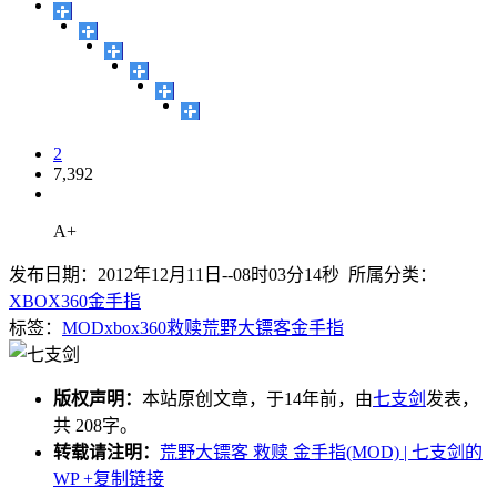
2
7,392
A+
发布日期：2012年12月11日--08时03分14秒 所属分类：
XBOX360金手指
标签：
MOD
xbox360
救赎
荒野大镖客
金手指
版权声明：
本站原创文章，于14年前，由
七支剑
发表，
共 208字。
转载请注明：
荒野大镖客 救赎 金手指(MOD) | 七支剑的
WP
+复制链接