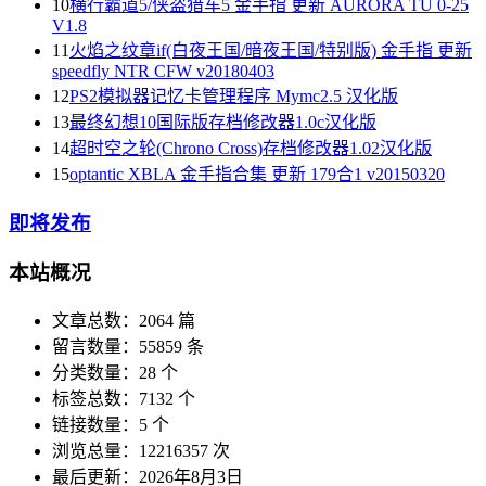
10
横行霸道5/侠盗猎车5 金手指 更新 AURORA TU 0-25
V1.8
11
火焰之纹章if(白夜王国/暗夜王国/特别版) 金手指 更新
speedfly NTR CFW v20180403
12
PS2模拟器记忆卡管理程序 Mymc2.5 汉化版
13
最终幻想10国际版存档修改器1.0c汉化版
14
超时空之轮(Chrono Cross)存档修改器1.02汉化版
15
optantic XBLA 金手指合集 更新 179合1 v20150320
即将发布
本站概况
文章总数：2064 篇
留言数量：55859 条
分类数量：28 个
标签总数：7132 个
链接数量：5 个
浏览总量：12216357 次
最后更新：2026年8月3日