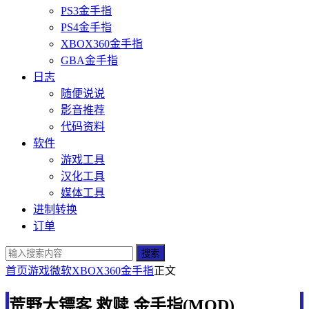
PS3金手指
PS4金手指
XBOX360金手指
GBA金手指
日志
随便说说
影音推荐
代码资料
软件
游戏工具
汉化工具
媒体工具
进制转换
订单
搜索
首页
游戏
微软
XBOX360金手指
正文
荒野大镖客 救赎 金手指(MOD)