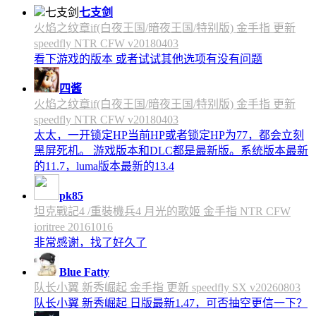
七支剑
火焰之纹章if(白夜王国/暗夜王国/特别版) 金手指 更新
speedfly NTR CFW v20180403
看下游戏的版本 或者试试其他选项有没有问题
四酱
火焰之纹章if(白夜王国/暗夜王国/特别版) 金手指 更新
speedfly NTR CFW v20180403
太太，一开锁定HP当前HP或者锁定HP为77，都会立刻
黑屏死机。 游戏版本和DLC都是最新版。系统版本最新
的11.7，luma版本最新的13.4
pk85
坦克戰記4 /重裝機兵4 月光的歌姬 金手指 NTR CFW
ioritree 20161016
非常感谢，找了好久了
Blue Fatty
队长小翼 新秀崛起 金手指 更新 speedfly SX v20260803
队长小翼 新秀崛起 日版最新1.47，可否抽空更信一下？