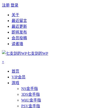
注册
登录
关于
最近留言
最近更新
即将发布
会员投稿
读者墙
七支剑的WP
×
首页
VIP会员
游戏
NS金手指
3DS金手指
WiiU金手指
PSV金手指