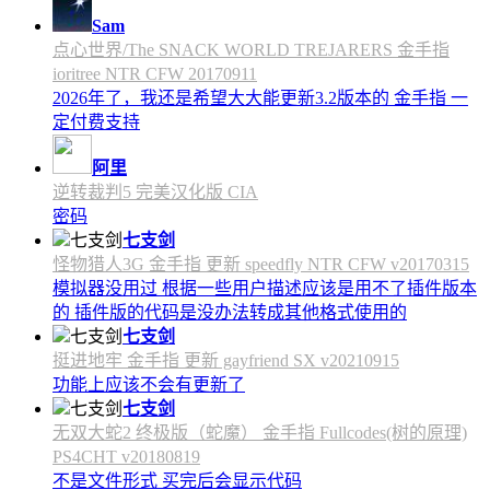
Sam
点心世界/The SNACK WORLD TREJARERS 金手指
ioritree NTR CFW 20170911
2026年了，我还是希望大大能更新3.2版本的 金手指 一
定付费支持
阿里
逆转裁判5 完美汉化版 CIA
密码
七支剑
怪物猎人3G 金手指 更新 speedfly NTR CFW v20170315
模拟器没用过 根据一些用户描述应该是用不了插件版本
的 插件版的代码是没办法转成其他格式使用的
七支剑
挺进地牢 金手指 更新 gayfriend SX v20210915
功能上应该不会有更新了
七支剑
无双大蛇2 终极版（蛇魔） 金手指 Fullcodes(树的原理)
PS4CHT v20180819
不是文件形式 买完后会显示代码