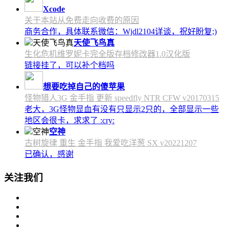
Xcode
关于本站从免费走向收费的原因
商务合作，具体联系微信：Wjdl2104详谈，祝好盼复;)
天使飞鸟真
生化危机维罗妮卡完全版存档修改器1.0汉化版
链接挂了，可以补个档吗
想要吃掉自己的傻苹果
怪物猎人3G 金手指 更新 speedfly NTR CFW v20170315
老大，3G怪物显血有没有只显示2只的，全部显示一些
地区会很卡，求求了 :cry:
空神
古树旋律 重生 金手指 我爱吃洋葱 SX v20221207
已确认，感谢
关注我们