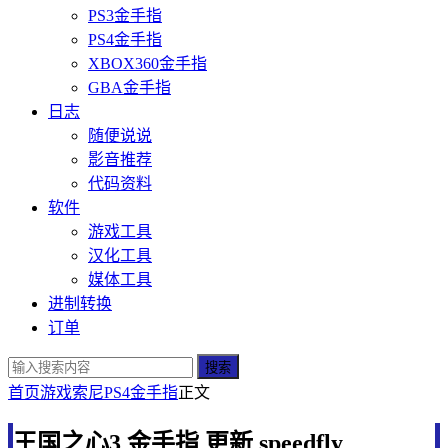
PS3金手指
PS4金手指
XBOX360金手指
GBA金手指
日志
随便说说
影音推荐
代码资料
软件
游戏工具
汉化工具
媒体工具
进制转换
订单
搜索
首页
游戏
索尼
PS4金手指
正文
王国之心3 金手指 更新 speedfly