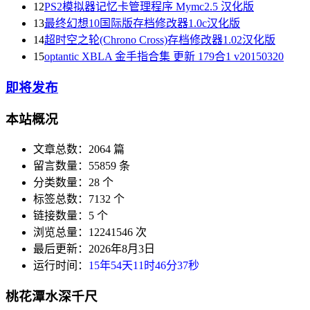
12
PS2模拟器记忆卡管理程序 Mymc2.5 汉化版
13
最终幻想10国际版存档修改器1.0c汉化版
14
超时空之轮(Chrono Cross)存档修改器1.02汉化版
15
optantic XBLA 金手指合集 更新 179合1 v20150320
即将发布
本站概况
文章总数：2064 篇
留言数量：55859 条
分类数量：28 个
标签总数：7132 个
链接数量：5 个
浏览总量：12241546 次
最后更新：2026年8月3日
运行时间：
15年54天11时46分37秒
桃花潭水深千尺