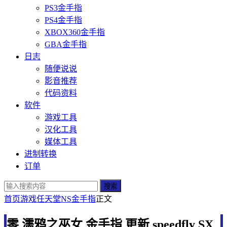
PS3金手指
PS4金手指
XBOX360金手指
GBA金手指
日志
随便说说
影音推荐
代码资料
软件
游戏工具
汉化工具
媒体工具
进制转换
订单
搜索
首页
游戏
任天堂
NS金手指
正文
零 濡鸦之巫女 金手指 更新 speedfly SX