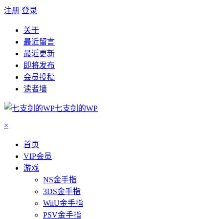
注册
登录
关于
最近留言
最近更新
即将发布
会员投稿
读者墙
七支剑的WP
×
首页
VIP会员
游戏
NS金手指
3DS金手指
WiiU金手指
PSV金手指