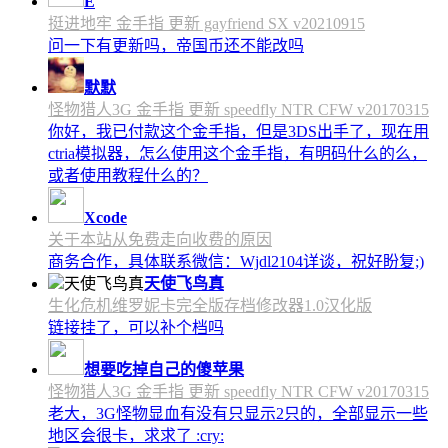
E
挺进地牢 金手指 更新 gayfriend SX v20210915
问一下有更新吗，帝国币还不能改吗
默默
怪物猎人3G 金手指 更新 speedfly NTR CFW v20170315
你好，我已付款这个金手指，但是3DS出手了，现在用
ctria模拟器，怎么使用这个金手指，有明码什么的么，
或者使用教程什么的？
Xcode
关于本站从免费走向收费的原因
商务合作，具体联系微信：Wjdl2104详谈，祝好盼复;)
天使飞鸟真
生化危机维罗妮卡完全版存档修改器1.0汉化版
链接挂了，可以补个档吗
想要吃掉自己的傻苹果
怪物猎人3G 金手指 更新 speedfly NTR CFW v20170315
老大，3G怪物显血有没有只显示2只的，全部显示一些
地区会很卡，求求了 :cry: