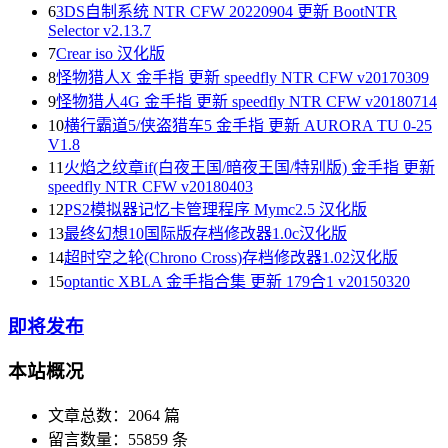
6
3DS自制系统 NTR CFW 20220904 更新 BootNTR
Selector v2.13.7
7
Crear iso 汉化版
8
怪物猎人X 金手指 更新 speedfly NTR CFW v20170309
9
怪物猎人4G 金手指 更新 speedfly NTR CFW v20180714
10
横行霸道5/侠盗猎车5 金手指 更新 AURORA TU 0-25
V1.8
11
火焰之纹章if(白夜王国/暗夜王国/特别版) 金手指 更新
speedfly NTR CFW v20180403
12
PS2模拟器记忆卡管理程序 Mymc2.5 汉化版
13
最终幻想10国际版存档修改器1.0c汉化版
14
超时空之轮(Chrono Cross)存档修改器1.02汉化版
15
optantic XBLA 金手指合集 更新 179合1 v20150320
即将发布
本站概况
文章总数：2064 篇
留言数量：55859 条