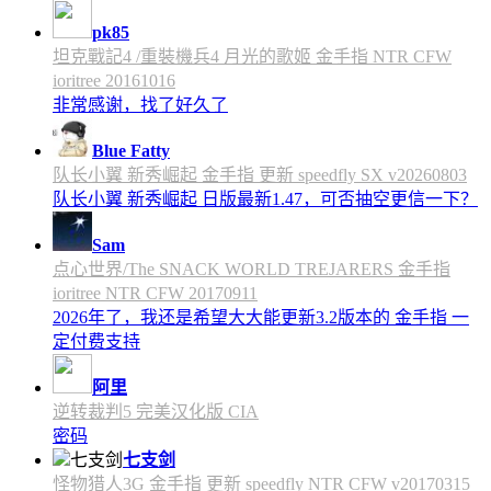
pk85
坦克戰記4 /重裝機兵4 月光的歌姬 金手指 NTR CFW
ioritree 20161016
非常感谢，找了好久了
Blue Fatty
队长小翼 新秀崛起 金手指 更新 speedfly SX v20260803
队长小翼 新秀崛起 日版最新1.47，可否抽空更信一下？
Sam
点心世界/The SNACK WORLD TREJARERS 金手指
ioritree NTR CFW 20170911
2026年了，我还是希望大大能更新3.2版本的 金手指 一
定付费支持
阿里
逆转裁判5 完美汉化版 CIA
密码
七支剑
怪物猎人3G 金手指 更新 speedfly NTR CFW v20170315