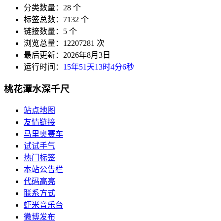
分类数量：28 个
标签总数：7132 个
链接数量：5 个
浏览总量：12207281 次
最后更新：2026年8月3日
运行时间：
15年51天13时4分7秒
桃花潭水深千尺
站点地图
友情链接
马里奥赛车
试试手气
热门标签
本站公告栏
代码高亮
联系方式
虾米音乐台
微博发布