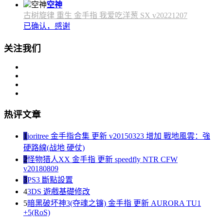
空神
古树旋律 重生 金手指 我爱吃洋葱 SX v20221207
已确认，感谢
关注我们
热评文章
1
ioritree 金手指合集 更新 v20150323 增加 戰地風雲：強
硬路線(战地 硬仗)
2
怪物猎人XX 金手指 更新 speedfly NTR CFW
v20180809
3
PS3 斷點設置
4
3DS 遊戲基礎修改
5
暗黑破坏神3(夺魂之镰) 金手指 更新 AURORA TU1
+5(RoS)