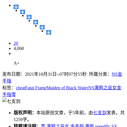
20
4,068
A+
发布日期：2021年10月31日--07时07分55秒 所属分类：
NS金
手指
标签：
cheat
Fatal Frame
Maiden of Black Water
NS
濡鸦之巫女
金
手指
零
版权声明：
本站原创文章，于5年前，由
七支剑
发表，共
1259字。
转载请注明：
零 濡鸦之巫女 金手指 更新 speedfly SX