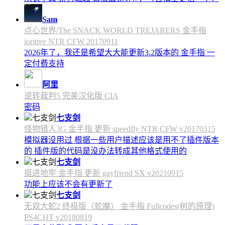
Sam
点心世界/The SNACK WORLD TREJARERS 金手指
ioritree NTR CFW 20170911
2026年了，我还是希望大大能更新3.2版本的 金手指 一
定付费支持
阿里
逆转裁判5 完美汉化版 CIA
密码
七支剑
怪物猎人3G 金手指 更新 speedfly NTR CFW v20170315
模拟器没用过 根据一些用户描述应该是用不了插件版本
的 插件版的代码是没办法转成其他格式使用的
七支剑
挺进地牢 金手指 更新 gayfriend SX v20210915
功能上应该不会有更新了
七支剑
无双大蛇2 终极版（蛇魔） 金手指 Fullcodes(树的原理)
PS4CHT v20180819