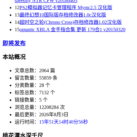
speedfly NTR CFW v20180403
12
PS2模拟器记忆卡管理程序 Mymc2.5 汉化版
13
最终幻想10国际版存档修改器1.0c汉化版
14
超时空之轮(Chrono Cross)存档修改器1.02汉化版
15
optantic XBLA 金手指合集 更新 179合1 v20150320
即将发布
本站概况
文章总数：2064 篇
留言数量：55859 条
分类数量：28 个
标签总数：7132 个
链接数量：5 个
浏览总量：12208284 次
最后更新：2026年8月3日
运行时间：
15年51天14时40分57秒
桃花潭水深千尺