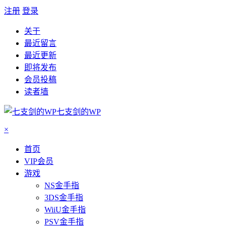
注册
登录
关于
最近留言
最近更新
即将发布
会员投稿
读者墙
七支剑的WP
×
首页
VIP会员
游戏
NS金手指
3DS金手指
WiiU金手指
PSV金手指