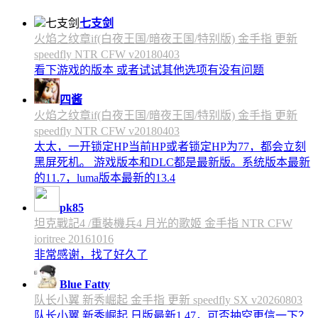
七支剑
火焰之纹章if(白夜王国/暗夜王国/特别版) 金手指 更新
speedfly NTR CFW v20180403
看下游戏的版本 或者试试其他选项有没有问题
四酱
火焰之纹章if(白夜王国/暗夜王国/特别版) 金手指 更新
speedfly NTR CFW v20180403
太太，一开锁定HP当前HP或者锁定HP为77，都会立刻
黑屏死机。 游戏版本和DLC都是最新版。系统版本最新
的11.7，luma版本最新的13.4
pk85
坦克戰記4 /重裝機兵4 月光的歌姬 金手指 NTR CFW
ioritree 20161016
非常感谢，找了好久了
Blue Fatty
队长小翼 新秀崛起 金手指 更新 speedfly SX v20260803
队长小翼 新秀崛起 日版最新1.47，可否抽空更信一下？