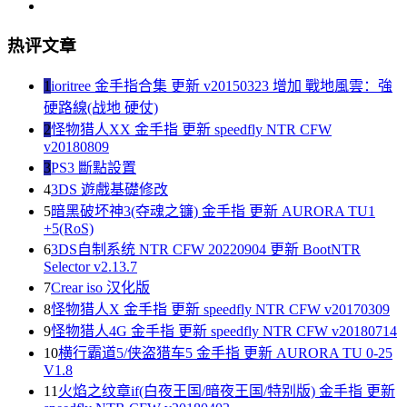
热评文章
1
ioritree 金手指合集 更新 v20150323 增加 戰地風雲：強
硬路線(战地 硬仗)
2
怪物猎人XX 金手指 更新 speedfly NTR CFW
v20180809
3
PS3 斷點設置
4
3DS 遊戲基礎修改
5
暗黑破坏神3(夺魂之镰) 金手指 更新 AURORA TU1
+5(RoS)
6
3DS自制系统 NTR CFW 20220904 更新 BootNTR
Selector v2.13.7
7
Crear iso 汉化版
8
怪物猎人X 金手指 更新 speedfly NTR CFW v20170309
9
怪物猎人4G 金手指 更新 speedfly NTR CFW v20180714
10
横行霸道5/侠盗猎车5 金手指 更新 AURORA TU 0-25
V1.8
11
火焰之纹章if(白夜王国/暗夜王国/特别版) 金手指 更新