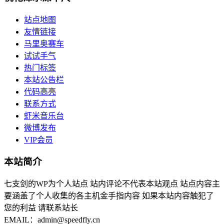
站点地图
友情链接
马里奥赛车
试试手气
热门标签
本站公告栏
代码高亮
联系方式
虾米音乐台
微博发布
VIP会员
本站简介
七支剑的WP为个人站点 站内评论不代表本站观点 站点内容主
要涵盖了个人收集的各主机金手指内容 如果本站内容触犯了
您的利益 请联系站长
EMAIL：admin@speedfly.cn