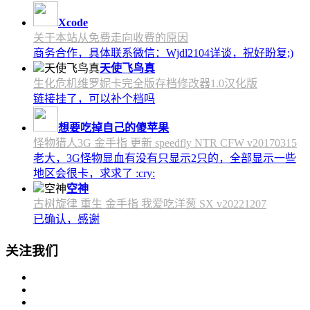
Xcode
关于本站从免费走向收费的原因
商务合作，具体联系微信：Wjdl2104详谈，祝好盼复;)
天使飞鸟真
生化危机维罗妮卡完全版存档修改器1.0汉化版
链接挂了，可以补个档吗
想要吃掉自己的傻苹果
怪物猎人3G 金手指 更新 speedfly NTR CFW v20170315
老大，3G怪物显血有没有只显示2只的，全部显示一些
地区会很卡，求求了 :cry:
空神
古树旋律 重生 金手指 我爱吃洋葱 SX v20221207
已确认，感谢
关注我们