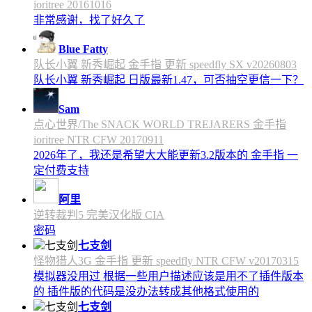
ioritree 20161016
非常感谢，找了好久了
Blue Fatty
队长小翼 新秀崛起 金手指 更新 speedfly SX v20260803
队长小翼 新秀崛起 日版最新1.47，可否抽空更信一下？
Sam
点心世界/The SNACK WORLD TREJARERS 金手指
ioritree NTR CFW 20170911
2026年了，我还是希望大大能更新3.2版本的 金手指 一
定付费支持
阿里
逆转裁判5 完美汉化版 CIA
密码
七支剑
怪物猎人3G 金手指 更新 speedfly NTR CFW v20170315
模拟器没用过 根据一些用户描述应该是用不了插件版本
的 插件版的代码是没办法转成其他格式使用的
七支剑