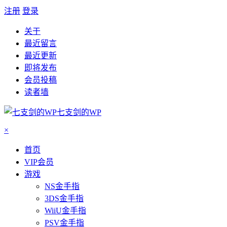
注册
登录
关于
最近留言
最近更新
即将发布
会员投稿
读者墙
七支剑的WP
×
首页
VIP会员
游戏
NS金手指
3DS金手指
WiiU金手指
PSV金手指