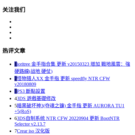
关注我们
热评文章
1
ioritree 金手指合集 更新 v20150323 增加 戰地風雲：強
硬路線(战地 硬仗)
2
怪物猎人XX 金手指 更新 speedfly NTR CFW
v20180809
3
PS3 斷點設置
4
3DS 遊戲基礎修改
5
暗黑破坏神3(夺魂之镰) 金手指 更新 AURORA TU1
+5(RoS)
6
3DS自制系统 NTR CFW 20220904 更新 BootNTR
Selector v2.13.7
7
Crear iso 汉化版