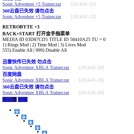
Sonic Adventure +5 Trainer.rar
[2014-01-23]
360云盘已失效 请勿点击
Sonic Adventure +5 Trainer.rar
[2014-01-23]
RETROBYTE +3
BACK+START 打开金手指菜单
MEDIA ID 03D87CD5 TITLE ID 58410A25 TU = 0
1) Rings Mod | 2) Time Mod | 3) Lives Mod
555) Enable All | 999) Disable All
迅雷快传已失效 勿点击
Sonic Adventure XBLA Trainer.rar
[2014-01-20]
百度网盘
Sonic Adventure XBLA Trainer.rar
[2014-01-20]
360云盘已失效 请勿点击
Sonic Adventure XBLA Trainer.rar
[2014-01-20]
赞
0
赏
分享