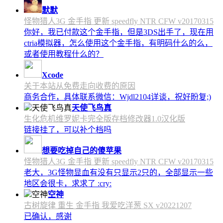
默默
怪物猎人3G 金手指 更新 speedfly NTR CFW v20170315
你好，我已付款这个金手指，但是3DS出手了，现在用
ctria模拟器，怎么使用这个金手指，有明码什么的么，
或者使用教程什么的？
Xcode
关于本站从免费走向收费的原因
商务合作，具体联系微信：Wjdl2104详谈，祝好盼复;)
天使飞鸟真
生化危机维罗妮卡完全版存档修改器1.0汉化版
链接挂了，可以补个档吗
想要吃掉自己的傻苹果
怪物猎人3G 金手指 更新 speedfly NTR CFW v20170315
老大，3G怪物显血有没有只显示2只的，全部显示一些
地区会很卡，求求了 :cry:
空神
古树旋律 重生 金手指 我爱吃洋葱 SX v20221207
已确认，感谢