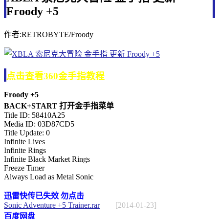
Froody +5
作者:RETROBYTE/Froody
点击查看360金手指教程
Froody +5
BACK+START 打开金手指菜单
Title ID: 58410A25
Media ID: 03D87CD5
Title Update: 0
Infinite Lives
Infinite Rings
Infinite Black Market Rings
Freeze Timer
Always Load as Metal Sonic
迅雷快传已失效 勿点击
Sonic Adventure +5 Trainer.rar
[2014-01-23]
百度网盘