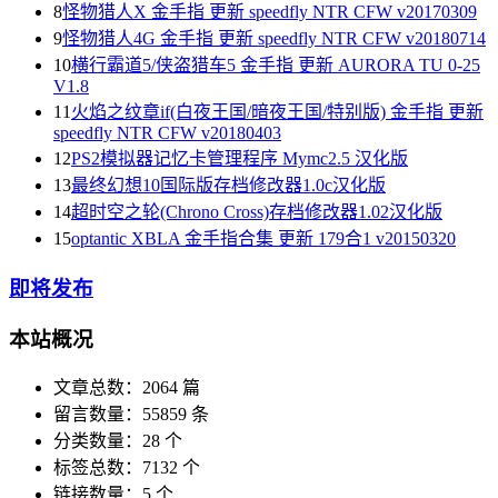
8
怪物猎人X 金手指 更新 speedfly NTR CFW v20170309
9
怪物猎人4G 金手指 更新 speedfly NTR CFW v20180714
10
横行霸道5/侠盗猎车5 金手指 更新 AURORA TU 0-25
V1.8
11
火焰之纹章if(白夜王国/暗夜王国/特别版) 金手指 更新
speedfly NTR CFW v20180403
12
PS2模拟器记忆卡管理程序 Mymc2.5 汉化版
13
最终幻想10国际版存档修改器1.0c汉化版
14
超时空之轮(Chrono Cross)存档修改器1.02汉化版
15
optantic XBLA 金手指合集 更新 179合1 v20150320
即将发布
本站概况
文章总数：2064 篇
留言数量：55859 条
分类数量：28 个
标签总数：7132 个
链接数量：5 个