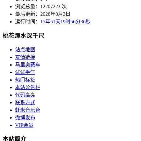
浏览总量：12207223 次
最后更新：2026年8月3日
运行时间：
15年51天19时56分36秒
桃花潭水深千尺
站点地图
友情链接
马里奥赛车
试试手气
热门标签
本站公告栏
代码高亮
联系方式
虾米音乐台
微博发布
VIP会员
本站简介