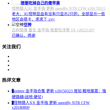
想要吃掉自己的傻苹果
怪物猎人3G 金手指 更新 speedfly NTR CFW v20170315
老大，3G怪物显血有没有只显示2只的，全部显示一些
地区会很卡，求求了 :cry:
空神
古树旋律 重生 金手指 我爱吃洋葱 SX v20221207
已确认，感谢
关注我们
热评文章
1
ioritree 金手指合集 更新 v20150323 增加 戰地風雲：強
硬路線(战地 硬仗)
2
怪物猎人XX 金手指 更新 speedfly NTR CFW
v20180809