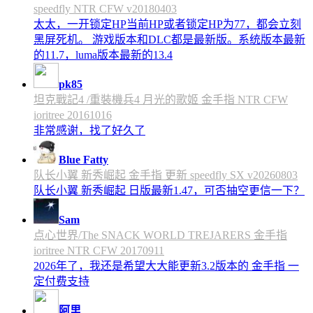
speedfly NTR CFW v20180403
太太，一开锁定HP当前HP或者锁定HP为77，都会立刻
黑屏死机。 游戏版本和DLC都是最新版。系统版本最新
的11.7，luma版本最新的13.4
pk85
坦克戰記4 /重裝機兵4 月光的歌姬 金手指 NTR CFW
ioritree 20161016
非常感谢，找了好久了
Blue Fatty
队长小翼 新秀崛起 金手指 更新 speedfly SX v20260803
队长小翼 新秀崛起 日版最新1.47，可否抽空更信一下？
Sam
点心世界/The SNACK WORLD TREJARERS 金手指
ioritree NTR CFW 20170911
2026年了，我还是希望大大能更新3.2版本的 金手指 一
定付费支持
阿里