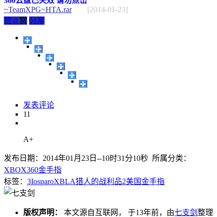
360云盘已失效 请勿点击
~TeamXPG~HTA.rar
[2014-01-23]
赞
0
赏
分享
发表评论
11
A+
发布日期：2014年01月23日--10时31分10秒 所属分类：
XBOX360金手指
标签：
3
Iosparo
XBLA
猎人的战利品2
美国
金手指
版权声明：
本文源自互联网， 于13年前，由
七支剑
整理