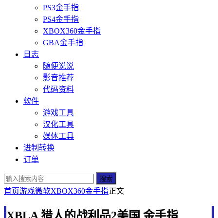
PS3金手指
PS4金手指
XBOX360金手指
GBA金手指
日志
随便说说
影音推荐
代码资料
软件
游戏工具
汉化工具
媒体工具
进制转换
订单
搜索
首页
游戏
微软
XBOX360金手指
正文
XBLA 猎人的战利品2美国 金手指