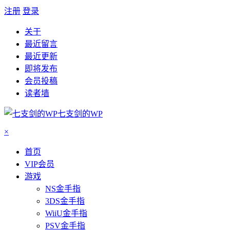
注册
登录
关于
最近留言
最近更新
即将发布
会员投稿
读者墙
七支剑的WP
×
首页
VIP会员
游戏
NS金手指
3DS金手指
WiiU金手指
PSV金手指