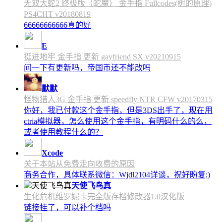
无双大蛇2 终极版（蛇魔） 金手指 Fullcodes(树的原理)
PS4CHT v20180819
66666666666真的好
E
挺进地牢 金手指 更新 gayfriend SX v20210915
问一下有更新吗，帝国币还不能改吗
默默
怪物猎人3G 金手指 更新 speedfly NTR CFW v20170315
你好，我已付款这个金手指，但是3DS出手了，现在用
ctria模拟器，怎么使用这个金手指，有明码什么的么，
或者使用教程什么的？
Xcode
关于本站从免费走向收费的原因
商务合作，具体联系微信：Wjdl2104详谈，祝好盼复;)
天使飞鸟真
生化危机维罗妮卡完全版存档修改器1.0汉化版
链接挂了，可以补个档吗