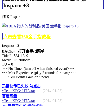
Iosparo +3
作者:Iosparo
点击查看360金手指教程
Iosparo +3
BACK+↓ 打开金手指菜单
Title Id:584113c9
Media ID: 700bdfa5
TU = 0
~~~No Timer (turn off when finished event)~~~
~~~Max Experience (play 2 rounds for max)~~~
~~~Skill Points Gain on Spend~~~
迅雷快传已失效 勿点击
~TeamXPG~HTA.rar
[2014-01-23]
百度网盘
~TeamXPG~HTA.rar
[2014-01-23]