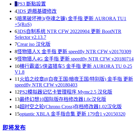
3
PS3 斷點設置
4
3DS 遊戲基礎修改
5
暗黑破坏神3(夺魂之镰) 金手指 更新 AURORA TU1
+5(RoS)
6
3DS自制系统 NTR CFW 20220904 更新 BootNTR
Selector v2.13.7
7
Crear iso 汉化版
8
怪物猎人X 金手指 更新 speedfly NTR CFW v20170309
9
怪物猎人4G 金手指 更新 speedfly NTR CFW v20180714
10
横行霸道5/侠盗猎车5 金手指 更新 AURORA TU 0-25
V1.8
11
火焰之纹章if(白夜王国/暗夜王国/特别版) 金手指 更新
speedfly NTR CFW v20180403
12
PS2模拟器记忆卡管理程序 Mymc2.5 汉化版
13
最终幻想10国际版存档修改器1.0c汉化版
14
超时空之轮(Chrono Cross)存档修改器1.02汉化版
15
optantic XBLA 金手指合集 更新 179合1 v20150320
即将发布