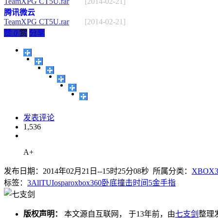
TeamXPG CT5U.rar
[2014-02-21]
腾讯微云
TeamXPG CT5U.rar
[2014-02-21]
赞
0
赏
分享
发表评论
1,536
A+
发布日期：2014年02月21日--15时25分08秒 所属分类：
XBOX
标签：
3
AllTU
Iosparo
xbox360
卧底
撞击时间5
金手指
版权声明：
本文源自互联网， 于13年前，由
七支剑
整理发