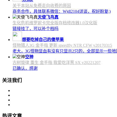
关于本站从免费走向收费的原因
商务合作，具体联系微信：Wjdl2104详谈，祝好盼复;)
天使飞鸟真
生化危机维罗妮卡完全版存档修改器1.0汉化版
链接挂了，可以补个档吗
想要吃掉自己的傻苹果
怪物猎人3G 金手指 更新 speedfly NTR CFW v20170315
老大，3G怪物显血有没有只显示2只的，全部显示一些地区会
空神
古树旋律 重生 金手指 我爱吃洋葱 SX v20221207
已确认，感谢
关注我们
热评文章