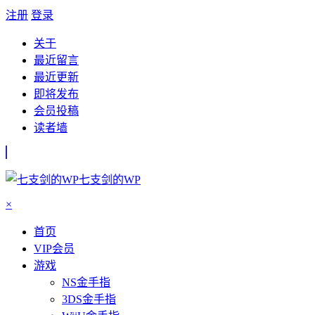
注册
登录
关于
最近留言
最近更新
即将发布
会员投稿
读者墙
七支剑的WP
×
首页
VIP会员
游戏
NS金手指
3DS金手指