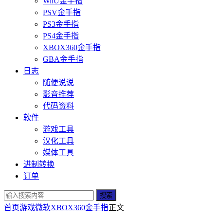
WiiU金手指
PSV金手指
PS3金手指
PS4金手指
XBOX360金手指
GBA金手指
日志
随便说说
影音推荐
代码资料
软件
游戏工具
汉化工具
媒体工具
进制转换
订单
搜索
首页
游戏
微软
XBOX360金手指
正文