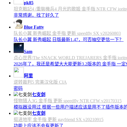
pk85
坦克戰記4 /重裝機兵4 月光的歌姬 金手指 NTR CFW ioritree 
非常感谢，找了好久了
Blue Fatty
队长小翼 新秀崛起 金手指 更新 speedfly SX v20260803
队长小翼 新秀崛起 日版最新1.47，可否抽空更信一下？
Sam
点心世界/The SNACK WORLD TREJARERS 金手指 ioritree
2026年了，我还是希望大大能更新3.2版本的 金手指 一
阿里
逆转裁判5 完美汉化版 CIA
密码
七支剑
怪物猎人3G 金手指 更新 speedfly NTR CFW v20170315
模拟器没用过 根据一些用户描述应该是用不了插件版本
七支剑
挺进地牢 金手指 更新 gayfriend SX v20210915
功能上应该不会有更新了