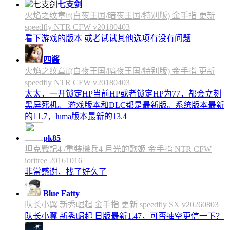
七支剑
火焰之纹章if(白夜王国/暗夜王国/特别版) 金手指 更新
speedfly NTR CFW v20180403
看下游戏的版本 或者试试其他选项有没有问题
四酱
火焰之纹章if(白夜王国/暗夜王国/特别版) 金手指 更新
speedfly NTR CFW v20180403
太太，一开锁定HP当前HP或者锁定HP为77，都会立刻
黑屏死机。 游戏版本和DLC都是最新版。系统版本最新
的11.7，luma版本最新的13.4
pk85
坦克戰記4 /重裝機兵4 月光的歌姬 金手指 NTR CFW
ioritree 20161016
非常感谢，找了好久了
Blue Fatty
队长小翼 新秀崛起 金手指 更新 speedfly SX v20260803
队长小翼 新秀崛起 日版最新1.47，可否抽空更信一下？