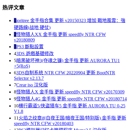
热评文章
1
ioritree 金手指合集 更新 v20150323 增加 戰地風雲：強
硬路線(战地 硬仗)
2
怪物猎人XX 金手指 更新 speedfly NTR CFW
v20180809
3
PS3 斷點設置
4
3DS 遊戲基礎修改
5
暗黑破坏神3(夺魂之镰) 金手指 更新 AURORA TU1
+5(RoS)
6
3DS自制系统 NTR CFW 20220904 更新 BootNTR
Selector v2.13.7
7
Crear iso 汉化版
8
怪物猎人X 金手指 更新 speedfly NTR CFW v20170309
9
怪物猎人4G 金手指 更新 speedfly NTR CFW v20180714
10
横行霸道5/侠盗猎车5 金手指 更新 AURORA TU 0-25
V1.8
11
火焰之纹章if(白夜王国/暗夜王国/特别版) 金手指 更新
speedfly NTR CFW v20180403