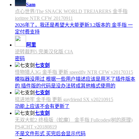
Sam
点心世界/The SNACK WORLD TREJARERS 金手指
ioritree NTR CFW 20170911
2026年了，我还是希望大大能更新3.2版本的 金手指 一
定付费支持
阿里
逆转裁判5 完美汉化版 CIA
密码
七支剑
怪物猎人3G 金手指 更新 speedfly NTR CFW v20170315
模拟器没用过 根据一些用户描述应该是用不了插件版本
的 插件版的代码是没办法转成其他格式使用的
七支剑
挺进地牢 金手指 更新 gayfriend SX v20210915
功能上应该不会有更新了
七支剑
无双大蛇2 终极版（蛇魔） 金手指 Fullcodes(树的原理)
PS4CHT v20180819
不是文件形式 买完后会显示代码