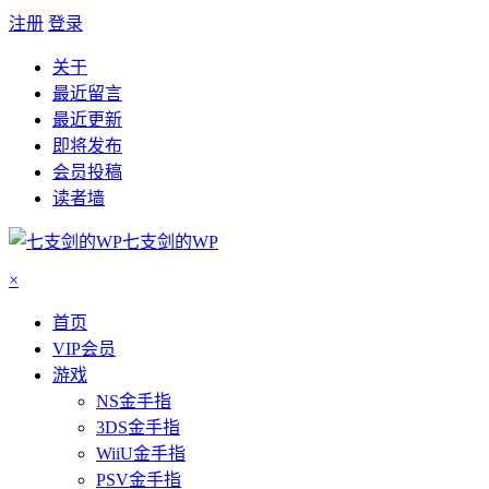
注册
登录
关于
最近留言
最近更新
即将发布
会员投稿
读者墙
七支剑的WP
×
首页
VIP会员
游戏
NS金手指
3DS金手指
WiiU金手指
PSV金手指