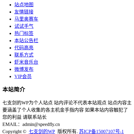
站点地图
友情链接
马里奥赛车
试试手气
热门标签
本站公告栏
代码高亮
联系方式
虾米音乐台
微博发布
VIP会员
本站简介
七支剑的WP为个人站点 站内评论不代表本站观点 站点内容主
要涵盖了个人收集的各主机金手指内容 如果本站内容触犯了
您的利益 请联系站长
EMAIL：admin@speedfly.cn
Copyright ©
七支剑的WP
版权所有.
苏ICP备15007107号-1