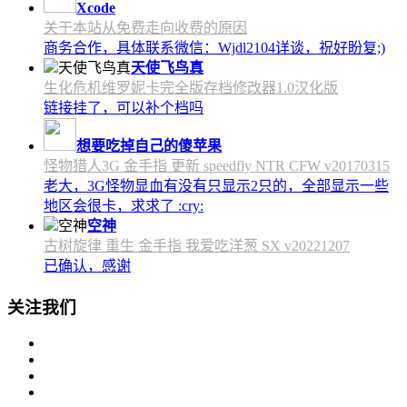
Xcode
关于本站从免费走向收费的原因
商务合作，具体联系微信：Wjdl2104详谈，祝好盼复;)
天使飞鸟真
生化危机维罗妮卡完全版存档修改器1.0汉化版
链接挂了，可以补个档吗
想要吃掉自己的傻苹果
怪物猎人3G 金手指 更新 speedfly NTR CFW v20170315
老大，3G怪物显血有没有只显示2只的，全部显示一些
地区会很卡，求求了 :cry:
空神
古树旋律 重生 金手指 我爱吃洋葱 SX v20221207
已确认，感谢
关注我们