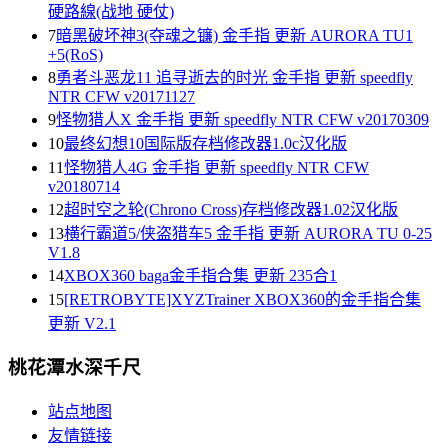
硬路線(战地 硬仗)
7
暗黑破坏神3(夺魂之镰) 金手指 更新 AURORA TU1
+5(RoS)
8
勇者斗恶龙11 追寻逝去的时光 金手指 更新 speedfly
NTR CFW v20171127
9
怪物猎人X 金手指 更新 speedfly NTR CFW v20170309
10
最终幻想10国际版存档修改器1.0c汉化版
11
怪物猎人4G 金手指 更新 speedfly NTR CFW
v20180714
12
超时空之轮(Chrono Cross)存档修改器1.02汉化版
13
横行霸道5/侠盗猎车5 金手指 更新 AURORA TU 0-25
V1.8
14
XBOX360 baga金手指合集 更新 235合1
15
[RETROBYTE]XYZTrainer XBOX360的金手指合集
更新 V2.1
桃花潭水深千尺
站点地图
友情链接