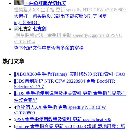
一曲の肝腸が切れて
怪物猎人XX 金手指 更新 speedfly NTR CFW v20180809
大佬好！购买后没加载出下载按键呀？等回复
ing（OMO）
七支剑
J明星胜利对决+ 金手指 更新 speedfly&gayfriend PSVC
v20180324
查下代码文件中是否有多余的空格
热门文章
1
XBOX360金手指(Trainer)+实时修改器(RTE)索引+FAQ
2
3DS自制系统 NTR CFW 20220904 更新 BootNTR
Selector v2.13.7
3
3DS 金手指使用说明及相关索引 更新 金手指与显示插
件整合完毕
4
怪物猎人XX 金手指 更新 speedfly NTR CFW
v20180809
5
PSV金手指使用教程及索引 更新 psvitacheat z06
6
ioritree 金手指合集 更新 v20150323 增加 戰地風雲：強