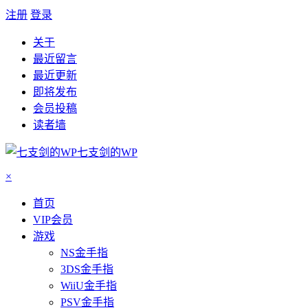
注册
登录
关于
最近留言
最近更新
即将发布
会员投稿
读者墙
七支剑的WP
×
首页
VIP会员
游戏
NS金手指
3DS金手指
WiiU金手指
PSV金手指