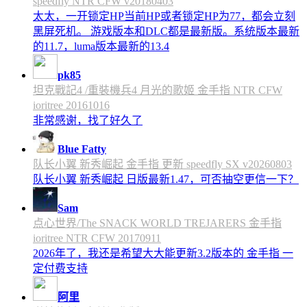
speedfly NTR CFW v20180403
太太，一开锁定HP当前HP或者锁定HP为77，都会立刻
黑屏死机。 游戏版本和DLC都是最新版。系统版本最新
的11.7，luma版本最新的13.4
pk85
坦克戰記4 /重裝機兵4 月光的歌姬 金手指 NTR CFW
ioritree 20161016
非常感谢，找了好久了
Blue Fatty
队长小翼 新秀崛起 金手指 更新 speedfly SX v20260803
队长小翼 新秀崛起 日版最新1.47，可否抽空更信一下？
Sam
点心世界/The SNACK WORLD TREJARERS 金手指
ioritree NTR CFW 20170911
2026年了，我还是希望大大能更新3.2版本的 金手指 一
定付费支持
阿里