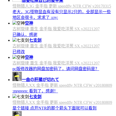
想要吃掉自己的傻苹果
怪物猎人3G 金手指 更新 speedfly NTR CFW v20170315
老大，3G怪物显血有没有只显示2只的，全部显示一些
地区会很卡，求求了 :cry:
空神
古树旋律 重生 金手指 我爱吃洋葱 SX v20221207
已确认，感谢
七支剑
古树旋律 重生 金手指 我爱吃洋葱 SX v20221207
已修改
空神
古树旋律 重生 金手指 我爱吃洋葱 SX v20221207
pc版修改器的网盘加密码了，请问网盘密码是？
一曲の肝腸が切れて
怪物猎人XX 金手指 更新 speedfly NTR CFW v20180809
:mrgreen: 看到了，感谢！
七支剑
怪物猎人XX 金手指 更新 speedfly NTR CFW v20180809
是个链接 点开NTR的那个箭头下面就可以看到