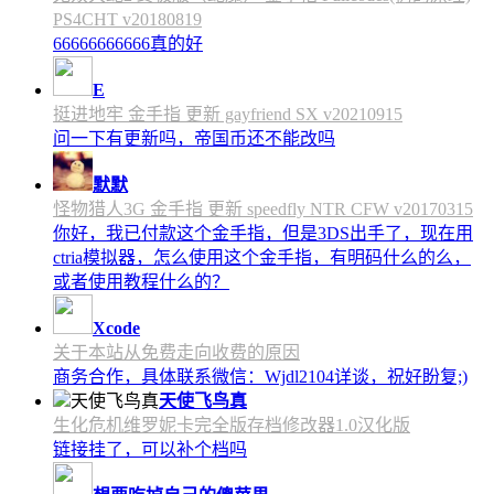
PS4CHT v20180819
66666666666真的好
E
挺进地牢 金手指 更新 gayfriend SX v20210915
问一下有更新吗，帝国币还不能改吗
默默
怪物猎人3G 金手指 更新 speedfly NTR CFW v20170315
你好，我已付款这个金手指，但是3DS出手了，现在用
ctria模拟器，怎么使用这个金手指，有明码什么的么，
或者使用教程什么的？
Xcode
关于本站从免费走向收费的原因
商务合作，具体联系微信：Wjdl2104详谈，祝好盼复;)
天使飞鸟真
生化危机维罗妮卡完全版存档修改器1.0汉化版
链接挂了，可以补个档吗