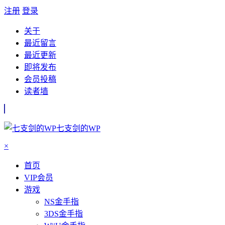
注册
登录
关于
最近留言
最近更新
即将发布
会员投稿
读者墙
七支剑的WP
×
首页
VIP会员
游戏
NS金手指
3DS金手指