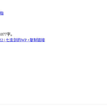
手指
077字。
922 | 七支剑的WP
+复制链接