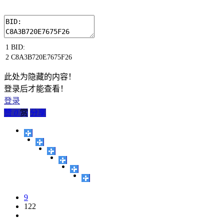
1
BID
:
2
C8A3B720E7675F26
此处为隐藏的内容！
登录后才能查看！
登录
赞
0
赏
分享
9
122