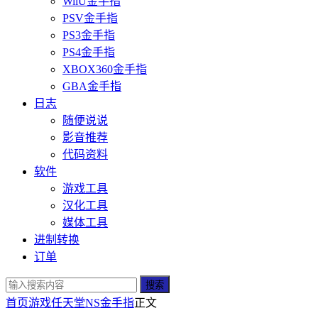
WiiU金手指
PSV金手指
PS3金手指
PS4金手指
XBOX360金手指
GBA金手指
日志
随便说说
影音推荐
代码资料
软件
游戏工具
汉化工具
媒体工具
进制转换
订单
搜索
首页
游戏
任天堂
NS金手指
正文