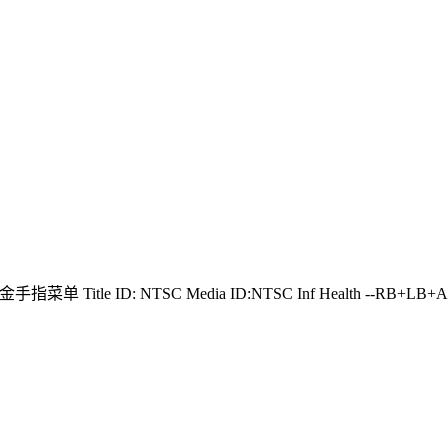
手指菜单 Title ID: NTSC Media ID:NTSC Inf Health --RB+LB+A I