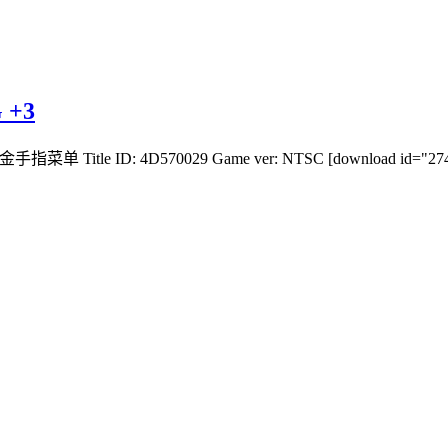
 +3
菜单 Title ID: 4D570029 Game ver: NTSC [download id="2744"]