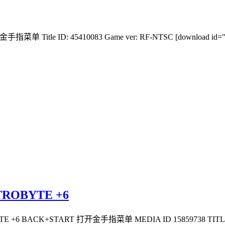
菜单 Title ID: 45410083 Game ver: RF-NTSC [download id="2729
ROBYTE +6
 +6 BACK+START 打开金手指菜单 MEDIA ID 15859738 TITLE ID 58411