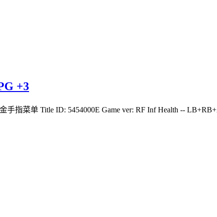
G +3
指菜单 Title ID: 5454000E Game ver: RF Inf Health -- LB+RB+