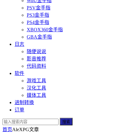
WiiU金手指
PSV金手指
PS3金手指
PS4金手指
XBOX360金手指
GBA金手指
日志
随便说说
影音推荐
代码资料
软件
游戏工具
汉化工具
媒体工具
进制转换
订单
搜索
首页
AleXPG
文章