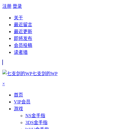
注册
登录
关于
最近留言
最近更新
即将发布
会员投稿
读者墙
七支剑的WP
×
首页
VIP会员
游戏
NS金手指
3DS金手指