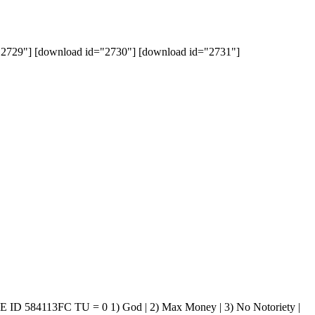
"] [download id="2730"] [download id="2731"]
3FC TU = 0 1) God | 2) Max Money | 3) No Notoriety |