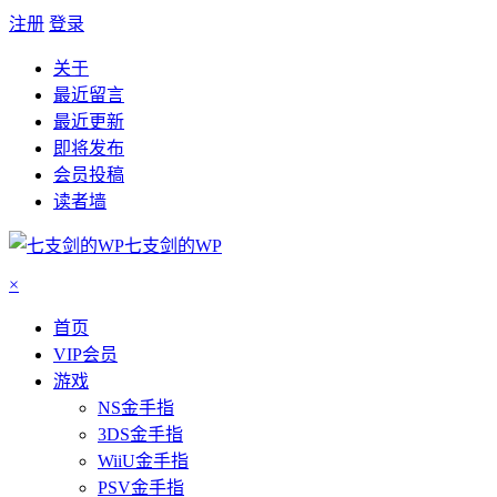
注册
登录
关于
最近留言
最近更新
即将发布
会员投稿
读者墙
七支剑的WP
×
首页
VIP会员
游戏
NS金手指
3DS金手指
WiiU金手指
PSV金手指