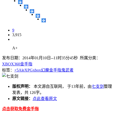
9
3,915
A+
发布日期：2014年01月10日--11时35分45秒 所属分类：
XBOX360金手指
标签：
+5
AleXPG
xbox
幻魔
金手指
鬼武者
版权声明：
本文源自互联网， 于13年前，由
七支剑
整理
发表，共 126字。
原文链接：
点此查看原文
点击获取免费金手指