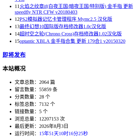
11
火焰之纹章if(白夜王国/暗夜王国/特别版) 金手指 更新
speedfly NTR CFW v20180403
12
PS2模拟器记忆卡管理程序 Mymc2.5 汉化版
13
最终幻想10国际版存档修改器1.0c汉化版
14
超时空之轮(Chrono Cross)存档修改器1.02汉化版
15
optantic XBLA 金手指合集 更新 179合1 v20150320
即将发布
本站概况
文章总数：2064 篇
留言数量：55859 条
分类数量：28 个
标签总数：7132 个
链接数量：5 个
浏览总量：12207153 次
最后更新：2026年8月3日
运行时间：
15年51天10时16分25秒