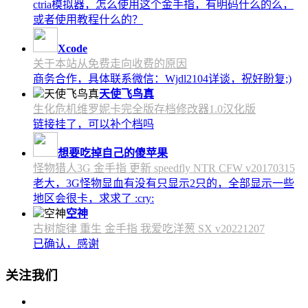
ctria模拟器，怎么使用这个金手指，有明码什么的么，
或者使用教程什么的？
Xcode
关于本站从免费走向收费的原因
商务合作，具体联系微信：Wjdl2104详谈，祝好盼复;)
天使飞鸟真
生化危机维罗妮卡完全版存档修改器1.0汉化版
链接挂了，可以补个档吗
想要吃掉自己的傻苹果
怪物猎人3G 金手指 更新 speedfly NTR CFW v20170315
老大，3G怪物显血有没有只显示2只的，全部显示一些
地区会很卡，求求了 :cry:
空神
古树旋律 重生 金手指 我爱吃洋葱 SX v20221207
已确认，感谢
关注我们