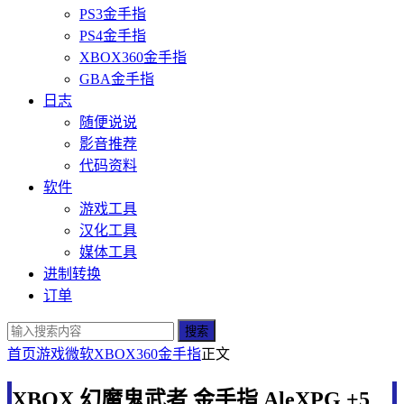
PS3金手指
PS4金手指
XBOX360金手指
GBA金手指
日志
随便说说
影音推荐
代码资料
软件
游戏工具
汉化工具
媒体工具
进制转换
订单
搜索
首页
游戏
微软
XBOX360金手指
正文
XBOX 幻魔鬼武者 金手指 AleXPG +5