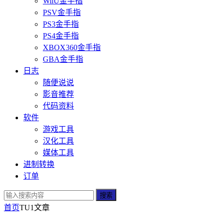
WiiU金手指
PSV金手指
PS3金手指
PS4金手指
XBOX360金手指
GBA金手指
日志
随便说说
影音推荐
代码资料
软件
游戏工具
汉化工具
媒体工具
进制转换
订单
搜索
首页
TU1
文章