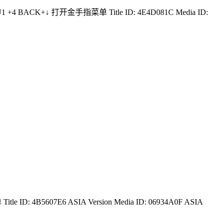
ri TU1 +4 BACK+↓ 打开金手指菜单 Title ID: 4E4D081C Media ID:
tle ID: 4B5607E6 ASIA Version Media ID: 06934A0F ASIA