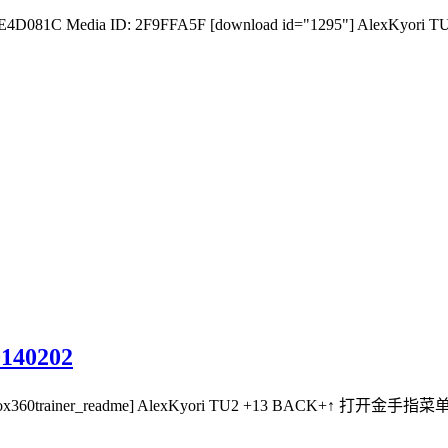
4E4D081C Media ID: 2F9FFA5F [download id="1295"] AlexKyo
140202
box360trainer_readme] AlexKyori TU2 +13 BACK+↑ 打开金手指菜单 Ti