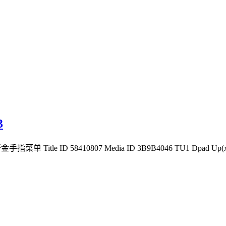
3
金手指菜单 Title ID 58410807 Media ID 3B9B4046 TU1 Dpad Up(x4) - 