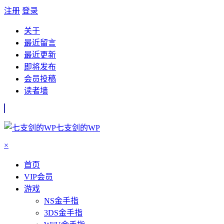
注册
登录
关于
最近留言
最近更新
即将发布
会员投稿
读者墙
七支剑的WP
×
首页
VIP会员
游戏
NS金手指
3DS金手指