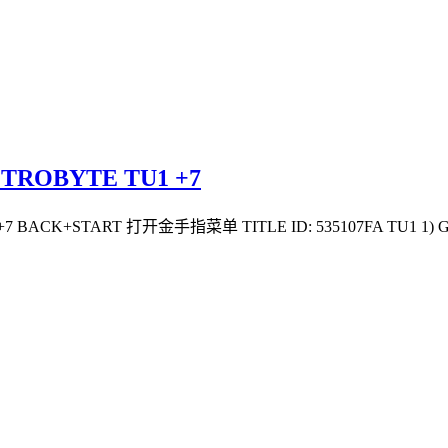
OBYTE TU1 +7
K+START 打开金手指菜单 TITLE ID: 535107FA TU1 1) God | 2) Instant 